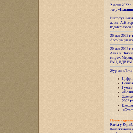
2 июня 2022 г
тему «
Испани
Институт Латин
жизни А.Н.Боро
издательского
26 мая 2022 г
Ассоциации ис
20 мая 2022 г.
Азия и Латин
мире
». Мероп
РАН, ИДВ РА
Журнал «Лати
Цифров
Социал
Гумани
«Полит
Электо
2022 гг
Внешняя
«Ответ
Новое издани
Rusia y España
Коллективная 