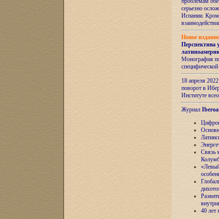
проблемам обе
серьезно ослож
Испании. Кром
взаимодейств
Новое издани
Перспектива 
латиноамери
Монография по
специфической
18 апреля 202
поворот в Ибер
Институте все
Журнал
Iberoa
Цифров
Основн
Латинс
Энерге
Связь 
Колум
«Левый
особен
Глобал
дихото
Развит
внутри
40 лет