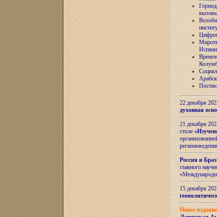
Горнод
вызов
Возобн
инстит
Цифров
Миротв
Испани
Времен
Колумб
Социал
Арабск
Постмо
22 декабря 20
духовная осн
21 декабря 20
столе
«Изучен
организованно
регионоведени
Россия и Бра
главного науч
«Международн
15 декабря 20
геополитическ
Новое издани