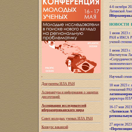
4-6 октября 20
Латинской Аме
Ибероамерика
НОВОСТИ 
1 июня 2023 г.
РАН и ИКСА РА
ученой степени
1 июня 2023 г
Институтом Ла
«Сотрудничеств
экономическог
экономическог
Научный семин
Документы ИЛА РАН
18 мая 2023 г
отношений РАН
Аспирантура и
информация о защитах
латиноамерик
диссертаций
директора ИЛА
Ассоциация исследователей
16-17 мая 202
ибероамериканского мира
«
Латинская Ам
региональную
Совет молодых ученых ИЛА РАН
27 апреля 2023
Конкурс вакансий
«
Перепозицио