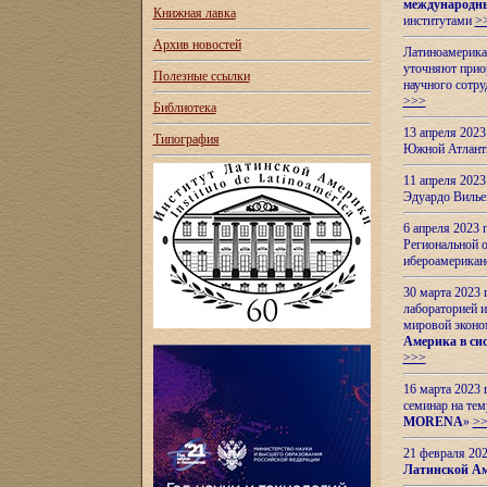
международн
Книжная лавка
институтами
>
Архив новостей
Латиноамерикан
уточняют приор
Полезные ссылки
научного сотр
>>>
Библиотека
13 апреля 202
Типография
Южной Атлант
11 апреля 202
Эдуардо Вилье
6 апреля 2023
Региональной 
ибероамерика
30 марта 2023
лабораторией и
мировой эконо
Америка в сис
>>>
16 марта 2023 
семинар на тем
MORENA
»
>
21 февраля 20
Латинской Ам