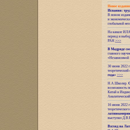
Новое издани
Испания: тру
В новом издан
и экономическ
глобальной не
На канале ИЛА
период и выбо
РАН
>>>
В Мадриде со
главного науч
«Независимой 
30 июня 2022 
теоретический 
года
»
>>>
Н.А.Школяр.
С
возможность пе
Китай и Индию,
Аналитический
16 июня 2022 г
теоретического
латиноамерик
выступил Д.В.
Взгляд на Ла