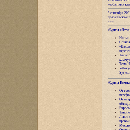
13 сентября 2
необычных кар
6 сентября 20
бразильской г
>>>
Журнал «Лати
Новые 
Социал
«Вакци
перспе
Такие 
коммун
Тема И
«Локус
System 
Журнал
Iberoa
От гео
перефо
От отк
объеди
Евросо
Типоло
Левое д
правой
Мексик
Отноше