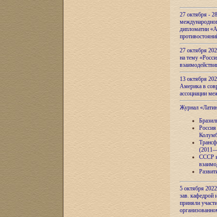
27 октября - 2
международног
дипломатии «А
противостояни
27 октября 20
на тему «Росси
взаимодействи
13 октября 202
Америка в сов
ассоциации ме
Журнал «Лати
Бразил
Россия
Колумб
Трансф
(2011—
СССР и
взаимо
Развит
5 октября 2022
зав. кафедрой
приняли участи
организованно