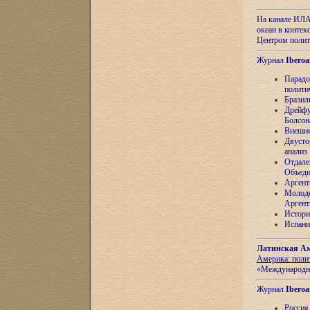
На канале ИЛА
океан в контек
Центром полит
Журнал
Iberoa
Парадо
полити
Бразил
Дрейфу
Болсон
Внешня
Двусто
анализ
Отдале
Объеди
Аргент
Молоде
Аргент
Истори
Испани
Латинская Ам
Америка: поли
«Международн
Журнал
Iberoa
Россия