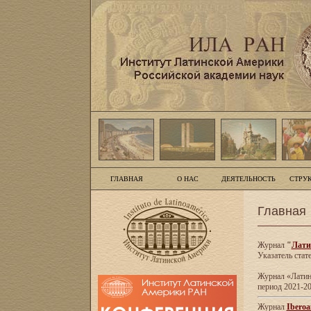
ГЛАВНАЯ
О НАС
ДЕЯТЕЛЬНОСТЬ
СТРУ
Главная
Журнал
"
Лати
Указатель стат
Журнал «Латинс
период 2021-20
Журнал
Iberoa