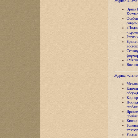
Журнал «Лати
Эрнан 
Косуме
Особен
соврем
«Подли
«Кроко
Регион
Бразил
восток
Сержиу
формир
«Мягка
Военно
Журнал «Лати
Механи
Климат
обсужд
Корпор
Послед
глобал
Древне
пробле
Киноин
Топони
этноку
Россия