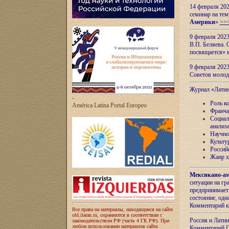
14 февраля 202
семинар на тем
Америки
»
>>
9 февраля 202
В.П. Беляева. 
посвящается» 
9 февраля 2023
Советов моло
Журнал «Лати
-
Роль к
América Latina Portal Europeo
Франча
Социал
анализ
Научно
Культу
Россий
Жанр х
Мексикано-ам
ситуации на г
предпринимает
состояние, одн
Комментарий к
Все права на материалы, находящиеся на сайте
old.ilaran.ru, охраняются в соответствии с
Россия и Лати
законодательством РФ (часть 4 ГК РФ). При
любом использовании материалов сайта
Комментарий П.