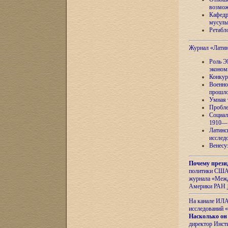
возмож
Кафедр
мусуль
Ретабло
Журнал «Лати
Роль Э
эконом
Конкур
Военно
прошло
Умная 
Пробле
Социал
1910—1
Латинс
исслед
Венесу
Почему прези
политики США 
журнала «Межд
Америки РАН
На канале ИЛА
исследований «
Насколько он
директор Инст