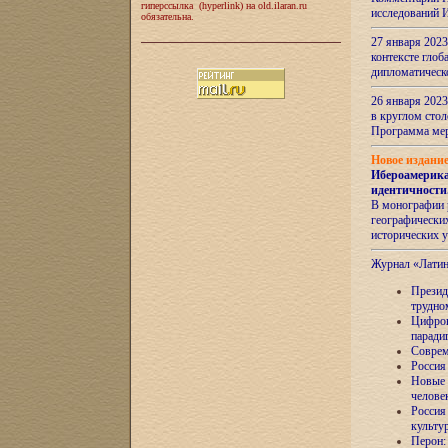
гиперссылка (hyperlink) на old.ilaran.ru
исследований 
обязательна.
27 января 2023
контексте глоб
дипломатическ
26 января 2023
в круглом сто
Программа ме
Новое издани
Ибероамерика
идентичности
В монографии 
географических
исторических 
Журнал «Лати
Президе
трудно
Цифров
паради
Соврем
Россия
Новые 
челове
Россия
культу
Перон: