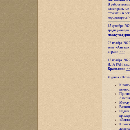
Латинская Ам
В работе анал
электоральных 
странах и в ре
коронавируса
15 декабря 20
традиционную
межкультурны
22 ноября 2022
тему «
Антаркт
стран
»
>>>
17 ноября 2022
ИЛА РАН высту
Бразилии
»
>>
Журнал «Лати
К вопр
ценнос
Причин
Амери
Междун
Развит
Издате
пример
«Докто
К поис
латино