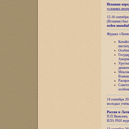
Испания пере
условиях неоп
15-16 сентябр
(Испания) был
orden mundial
Журнал «Лати
Китайс
инстит
Особен
Госуда
Амери
Уругва
движен
Мексик
Влияни
Распро
Советс
особен
14 сентября 20
молодых учён
Россия и Лат
П.П.Яковлева, 
ИЛА РАН журн