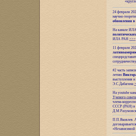
«кругл
24 февраля 202
научно-теорети
обновления в
На канале ИЛА
политических
ИЛА РАН
>>>
11 февраля 202
латиноамерик
спецпредстави
сотрудничест
#2 часть запис
летию
Виктор
выступления и
Э.С.Дабагяна
На youtube ка
Ученого совета
члена-корресп
СССР (РАН) в 1
Д.М.Разумовск
П.П.Яковлев.
договариваетс
«Независимой 