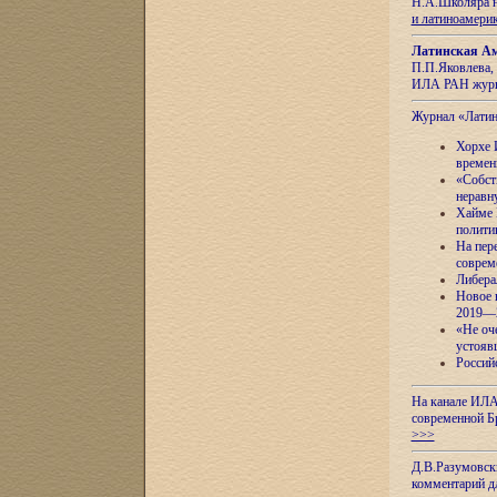
Н.А.Школяра н
и латиноамери
Латинская Ам
П.П.Яковлева, 
ИЛА РАН журн
Журнал «Лати
Хорхе 
времен
«Собст
неравн
Хайме 
полити
На пер
соврем
Либера
Новое 
2019—
«Не оч
устояв
Россий
На канале ИЛА
современной Б
>>>
Д.В.Разумовск
комментарий 