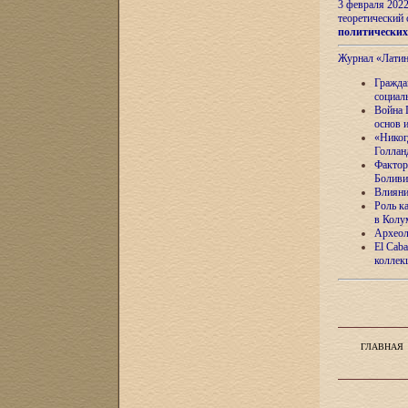
3 февраля 202
теоретический 
политически
Журнал «Лати
Гражда
социал
Война 
основ 
«Никог
Голлан
Фактор
Боливи
Влияни
Роль к
в Колу
Археол
El Caba
коллек
ГЛАВНАЯ