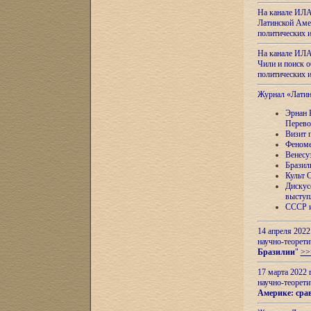
На канале ИЛА
Латинской Амер
политических
На канале ИЛА
Чили и поиск о
политических
Журнал «Лати
Эрнан 
Перево
Визит 
Феноме
Венесу
Бразил
Культ 
Дискус
выступ
СССР и
14 апреля 2022
научно-теорети
Бразилии
"
>>
17 марта 2022 
научно-теорети
Америке: сра