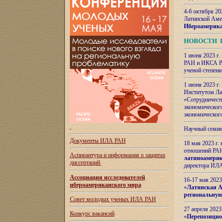
4-6 октября 20
Латинской Аме
Ибероамерика
НОВОСТИ 
1 июня 2023 г.
РАН и ИКСА РА
ученой степени
1 июня 2023 г
Институтом Ла
«Сотрудничеств
экономическог
экономическог
Научный семин
Документы ИЛА РАН
18 мая 2023 г
отношений РАН
Аспирантура и
информация о защитах
латиноамерик
диссертаций
директора ИЛА
Ассоциация исследователей
16-17 мая 202
ибероамериканского мира
«
Латинская Ам
региональную
Совет молодых ученых ИЛА РАН
27 апреля 2023
Конкурс вакансий
«
Перепозицио