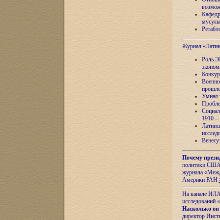
возмож
Кафедр
мусуль
Ретабло
Журнал «Лати
Роль Э
эконом
Конкур
Военно
прошло
Умная 
Пробле
Социал
1910—1
Латинс
исслед
Венесу
Почему прези
политики США 
журнала «Межд
Америки РАН
На канале ИЛА
исследований «
Насколько он
директор Инст