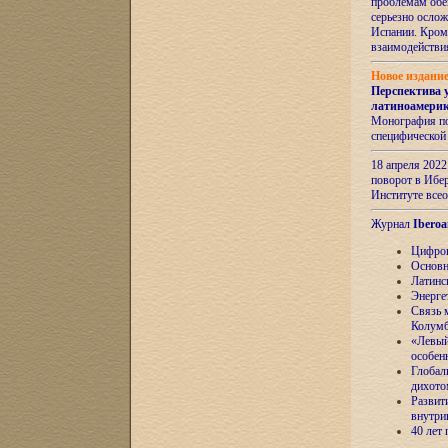
проблемам обе
серьезно ослож
Испании. Кром
взаимодейств
Новое издани
Перспектива 
латиноамери
Монография по
специфической
18 апреля 202
поворот в Ибер
Институте все
Журнал
Iberoa
Цифров
Основн
Латинс
Энерге
Связь 
Колум
«Левый
особен
Глобал
дихото
Развит
внутри
40 лет