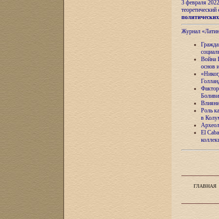
3 февраля 202
теоретический 
политически
Журнал «Лати
Гражда
социал
Война 
основ 
«Никог
Голлан
Фактор
Боливи
Влияни
Роль к
в Колу
Археол
El Caba
коллек
ГЛАВНАЯ