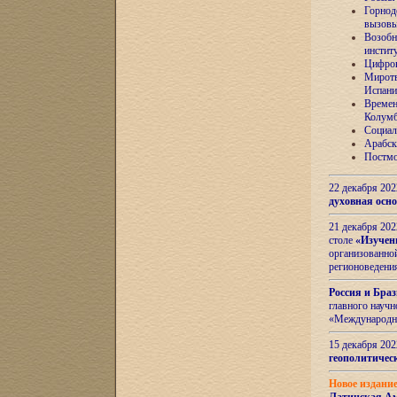
Горнод
вызов
Возобн
инстит
Цифров
Миротв
Испани
Времен
Колумб
Социал
Арабск
Постмо
22 декабря 20
духовная осн
21 декабря 20
столе
«Изучен
организованно
регионоведени
Россия и Бра
главного науч
«Международн
15 декабря 20
геополитическ
Новое издани