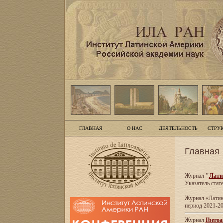
ГЛАВНАЯ
О НАС
ДЕЯТЕЛЬНОСТЬ
СТРУ
Главная
Журнал
"
Лати
Указатель стат
Журнал «Латинс
период 2021-20
Журнал
Iberoa