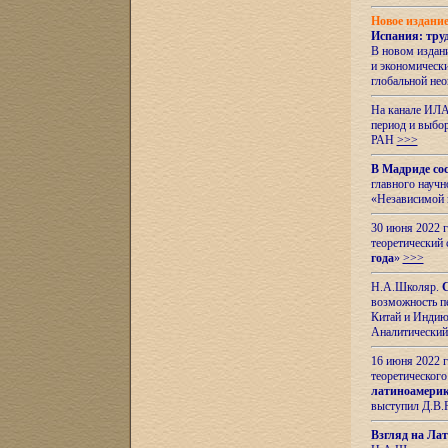
Новое издани
Испания: тру
В новом издан
и экономическ
глобальной не
На канале ИЛА
период и выбо
РАН
>>>
В Мадриде со
главного науч
«Независимой 
30 июня 2022 
теоретический 
года
»
>>>
Н.А.Школяр.
С
возможность пе
Китай и Индию,
Аналитический
16 июня 2022 г
теоретического
латиноамерик
выступил Д.В.
Взгляд на Ла