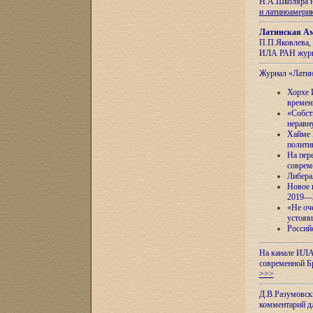
Н.А.Школяра н
и латиноамери
Латинская Ам
П.П.Яковлева, 
ИЛА РАН журн
Журнал «Лати
Хорхе 
времен
«Собст
неравн
Хайме 
полити
На пер
соврем
Либера
Новое 
2019—
«Не оч
устояв
Россий
На канале ИЛА
современной Б
>>>
Д.В.Разумовск
комментарий 