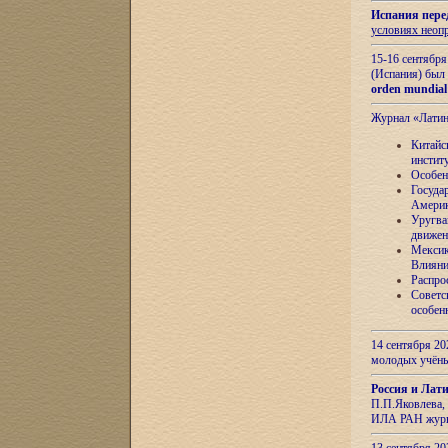
Испания пере
условиях неоп
15-16 сентябр
(Испания) был
orden mundial
Журнал «Лати
Китайс
инстит
Особен
Госуда
Амери
Уругва
движен
Мексик
Влияни
Распро
Советс
особен
14 сентября 20
молодых учён
Россия и Лат
П.П.Яковлева, 
ИЛА РАН журн