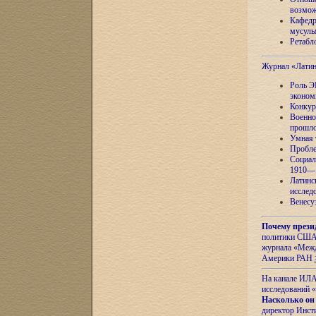
возмож
Кафедр
мусуль
Ретабло
Журнал «Лати
Роль Э
эконом
Конкур
Военно
прошло
Умная 
Пробле
Социал
1910—1
Латинс
исслед
Венесу
Почему прези
политики США 
журнала «Межд
Америки РАН
На канале ИЛА
исследований «
Насколько он
директор Инст