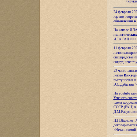
«кругл
24 февраля 202
научно-теорети
обновления в
На канале ИЛА
политических
ИЛА РАН
>>>
11 февраля 202
латиноамерик
спецпредстави
сотрудничест
#2 часть запис
летию
Виктор
выступления и
Э.С.Дабагяна
На youtube ка
Ученого совета
члена-корресп
СССР (РАН) в 1
Д.М.Разумовск
П.П.Яковлев.
договариваетс
«Независимой 