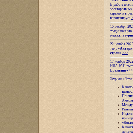
Латинская Ам
В работе анал
электоральных 
странах и в ре
коронавируса
15 декабря 20
традиционную
межкультурны
22 ноября 2022
тему «
Антаркт
стран
»
>>>
17 ноября 2022
ИЛА РАН высту
Бразилии
»
>>
Журнал «Лати
К вопр
ценнос
Причин
Амери
Междун
Развит
Издате
пример
«Докто
К поис
латино