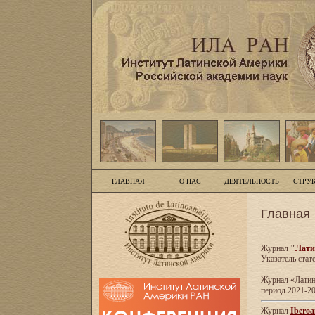
ГЛАВНАЯ
О НАС
ДЕЯТЕЛЬНОСТЬ
СТРУ
Главная
Журнал
"
Лати
Указатель стат
Журнал «Латинс
период 2021-20
Журнал
Iberoa