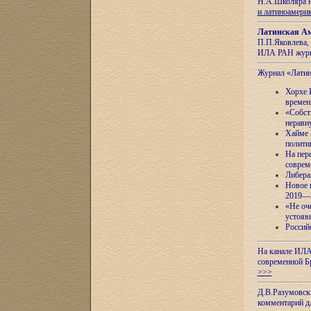
Н.А.Школяра н
и латиноамери
Латинская Ам
П.П.Яковлева, 
ИЛА РАН журн
Журнал «Лати
Хорхе 
времен
«Собст
неравн
Хайме 
полити
На пер
соврем
Либера
Новое 
2019—
«Не оч
устояв
Россий
На канале ИЛА
современной Б
>>>
Д.В.Разумовск
комментарий 