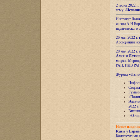
2 июня 2022 г
тему «
Испани
Институт Латин
жизни А.Н.Боро
издательского
26 мая 2022 г
Ассоциации ис
20 мая 2022 г.
Азия и Латин
мире
». Мероп
РАН, ИДВ РА
Журнал «Лати
Цифров
Социал
Гумани
«Полит
Электо
2022 гг
Внешняя
«Ответ
Новое издани
Rusia y España
Коллективная 