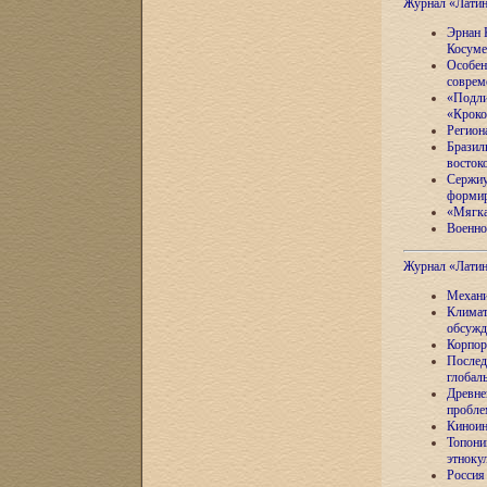
Журнал «Лати
Эрнан 
Косуме
Особен
соврем
«Подли
«Кроко
Регион
Бразил
восток
Сержиу
формир
«Мягка
Военно
Журнал «Лати
Механи
Климат
обсужд
Корпор
Послед
глобал
Древне
пробле
Киноин
Топони
этноку
Россия