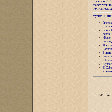
3 февраля 202
теоретический 
политически
Журнал «Лати
Гражда
социал
Война 
основ 
«Никог
Голлан
Фактор
Боливи
Влияни
Роль к
в Колу
Археол
El Caba
коллек
ГЛАВНАЯ