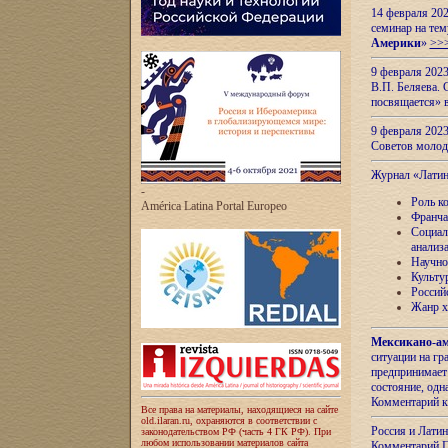
14 февраля 202
семинар на тем
Америки
»
>>
9 февраля 202
В.П. Беляева. 
посвящается» 
9 февраля 2023
Советов моло
Журнал «Лати
-
Роль к
América Latina Portal Europeo
Франча
Социал
анализ
Научно
Культу
Россий
Жанр х
Мексикано-ам
ситуации на г
предпринимает
состояние, одн
Комментарий к
Все права на материалы, находящиеся на сайте
old.ilaran.ru, охраняются в соответствии с
Россия и Лати
законодательством РФ (часть 4 ГК РФ). При
любом использовании материалов сайта
Комментарий П.