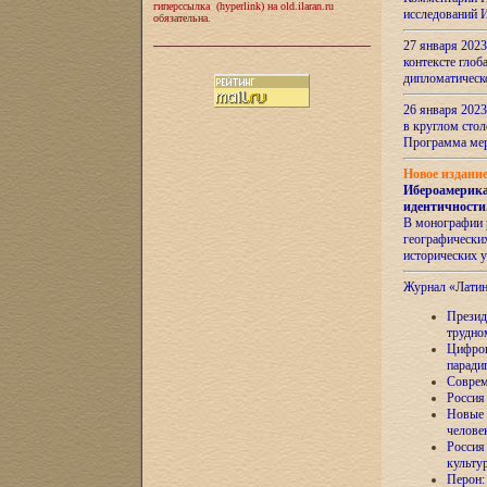
гиперссылка (hyperlink) на old.ilaran.ru
исследований 
обязательна.
27 января 2023
контексте глоб
дипломатическ
26 января 2023
в круглом сто
Программа ме
Новое издани
Ибероамерика
идентичности
В монографии 
географических
исторических 
Журнал «Лати
Президе
трудно
Цифров
паради
Соврем
Россия
Новые 
челове
Россия
культу
Перон: