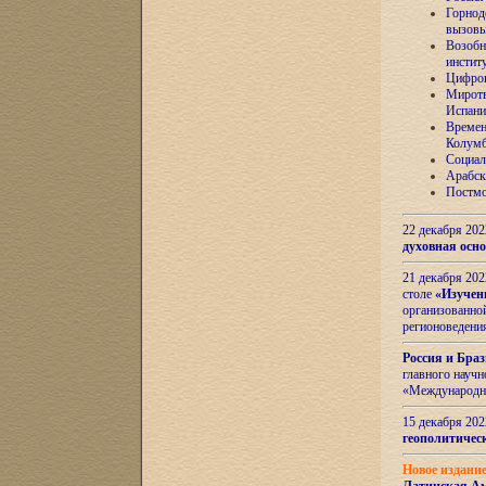
Горнод
вызов
Возобн
инстит
Цифров
Миротв
Испани
Времен
Колумб
Социал
Арабск
Постмо
22 декабря 20
духовная осн
21 декабря 20
столе
«Изучен
организованно
регионоведени
Россия и Бра
главного науч
«Международн
15 декабря 20
геополитическ
Новое издани