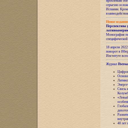
проблемам обе
серьезно ослож
Испании. Кром
взаимодейств
Новое издани
Перспектива 
латиноамери
Монография по
специфической
18 апреля 202
поворот в Ибер
Институте все
Журнал
Iberoa
Цифров
Основн
Латинс
Энерге
Связь 
Колум
«Левый
особен
Глобал
дихото
Развит
внутри
40 лет