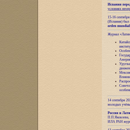
Испания пере
условиях неоп
15-16 сентябр
(Испания) был
orden mundial
Журнал «Лати
Китайс
инстит
Особен
Госуда
Амери
Уругва
движен
Мексик
Влияни
Распро
Советс
особен
14 сентября 20
молодых учён
Россия и Лат
П.П.Яковлева, 
ИЛА РАН журн