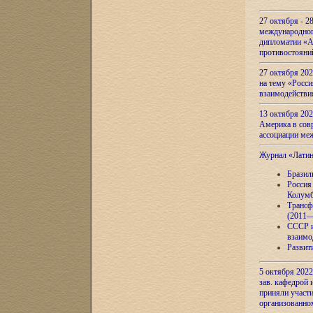
27 октября - 2
международног
дипломатии «А
противостояни
27 октября 20
на тему «Росси
взаимодействи
13 октября 202
Америка в сов
ассоциации ме
Журнал «Лати
Бразил
Россия
Колумб
Трансф
(2011—
СССР и
взаимо
Развит
5 октября 2022
зав. кафедрой
приняли участи
организованно