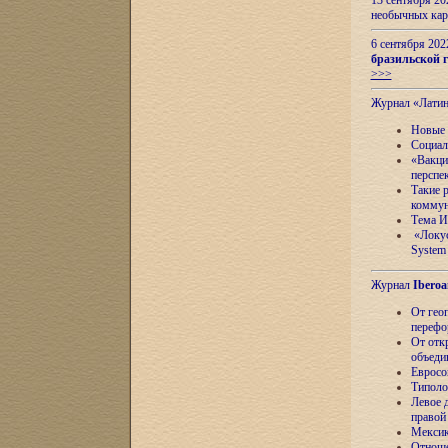
13 сентября 2
необычных кар
6 сентября 20
бразильской г
>>>
Журнал «Лати
Новые 
Социал
«Вакци
перспе
Такие 
коммун
Тема И
«Локус
System 
Журнал
Iberoa
От гео
перефо
От отк
объеди
Евросо
Типоло
Левое д
правой
Мексик
Отноше