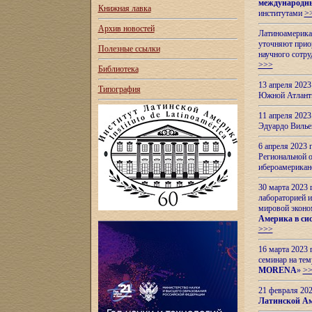
международн
Книжная лавка
институтами
>
Архив новостей
Латиноамерикан
уточняют приор
Полезные ссылки
научного сотр
>>>
Библиотека
13 апреля 202
Типография
Южной Атлант
11 апреля 202
Эдуардо Вилье
6 апреля 2023
Региональной 
ибероамерика
30 марта 2023
лабораторией и
мировой эконо
Америка в сис
>>>
16 марта 2023 
семинар на тем
MORENA
»
>
21 февраля 20
Латинской Ам