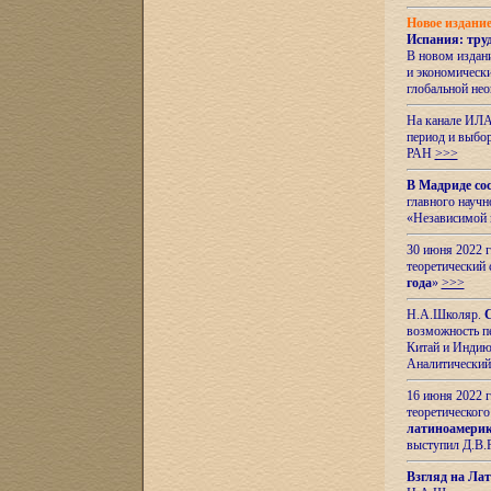
Новое издани
Испания: тру
В новом издан
и экономическ
глобальной не
На канале ИЛА
период и выбо
РАН
>>>
В Мадриде со
главного науч
«Независимой 
30 июня 2022 
теоретический 
года
»
>>>
Н.А.Школяр.
С
возможность пе
Китай и Индию,
Аналитический
16 июня 2022 г
теоретического
латиноамерик
выступил Д.В.
Взгляд на Ла