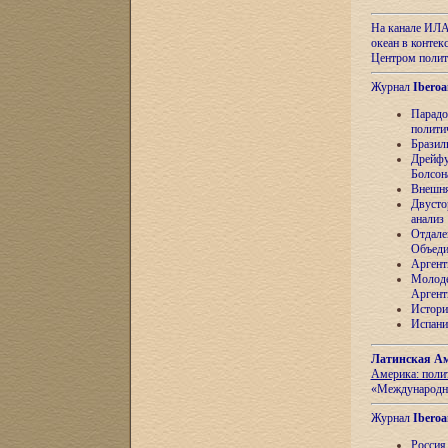
На канале ИЛА
океан в контек
Центром полит
Журнал
Iberoa
Парадо
полити
Бразил
Дрейфу
Болсон
Внешня
Двусто
анализ
Отдале
Объеди
Аргент
Молоде
Аргент
Истори
Испани
Латинская Ам
Америка: поли
«Международн
Журнал
Iberoa
Россия