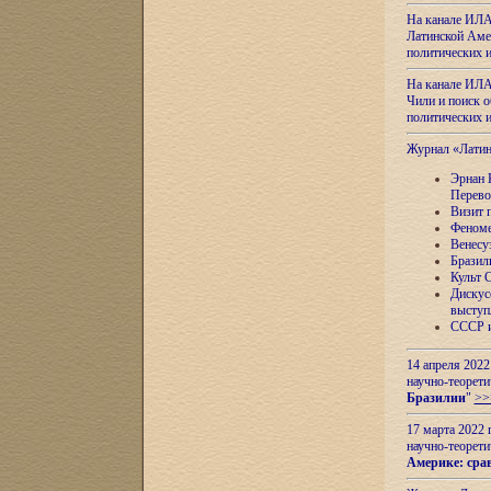
На канале ИЛА
Латинской Амер
политических
На канале ИЛА
Чили и поиск о
политических
Журнал «Лати
Эрнан 
Перево
Визит 
Феноме
Венесу
Бразил
Культ 
Дискус
выступ
СССР и
14 апреля 2022
научно-теорети
Бразилии
"
>>
17 марта 2022 
научно-теорети
Америке: сра