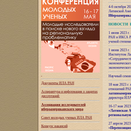
4-6 октября 20
Латинской Аме
Ибероамерика
НОВОСТИ 
1 июня 2023 г.
РАН и ИКСА РА
ученой степени
1 июня 2023 г
Институтом Ла
«Сотрудничеств
экономическог
экономическог
Научный семин
Документы ИЛА РАН
18 мая 2023 г
отношений РАН
Аспирантура и
информация о защитах
латиноамерик
диссертаций
директора ИЛА
Ассоциация исследователей
16-17 мая 202
ибероамериканского мира
«
Латинская Ам
региональную
Совет молодых ученых ИЛА РАН
27 апреля 2023
Конкурс вакансий
«
Перепозицио