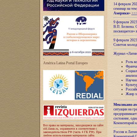
14 февраля 202
семинар на тем
Америки
»
>>
9 февраля 202
В.П. Беляева. 
посвящается» 
9 февраля 2023
Советов моло
Журнал «Лати
-
Роль к
América Latina Portal Europeo
Франча
Социал
анализ
Научно
Культу
Россий
Жанр х
Мексикано-ам
ситуации на г
предпринимает
состояние, одн
Комментарий к
Все права на материалы, находящиеся на сайте
old.ilaran.ru, охраняются в соответствии с
Россия и Лати
законодательством РФ (часть 4 ГК РФ). При
любом использовании материалов сайта
Комментарий П.