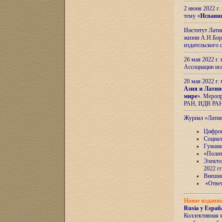
2 июня 2022 г
тему «
Испани
Институт Латин
жизни А.Н.Боро
издательского
26 мая 2022 г
Ассоциации ис
20 мая 2022 г.
Азия и Латин
мире
». Мероп
РАН, ИДВ РА
Журнал «Лати
Цифров
Социал
Гумани
«Полит
Электо
2022 гг
Внешняя
«Ответ
Новое издани
Rusia y España
Коллективная 