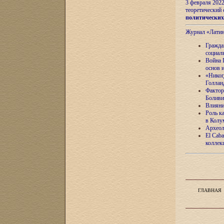
3 февраля 202
теоретический 
политически
Журнал «Лати
Гражда
социал
Война 
основ 
«Никог
Голлан
Фактор
Боливи
Влияни
Роль к
в Колу
Археол
El Caba
коллек
ГЛАВНАЯ