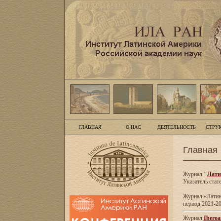
ГЛАВНАЯ
О НАС
ДЕЯТЕЛЬНОСТЬ
СТРУ
Главная
Журнал
"
Лати
Указатель стат
Журнал «Латинс
период 2021-20
Журнал
Iberoa