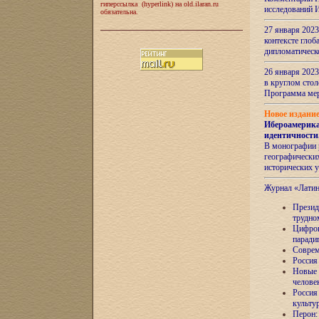
гиперссылка (hyperlink) на old.ilaran.ru
исследований 
обязательна.
27 января 2023
контексте глоб
дипломатическ
26 января 2023
в круглом сто
Программа ме
Новое издани
Ибероамерика
идентичности
В монографии 
географических
исторических 
Журнал «Лати
Президе
трудно
Цифров
паради
Соврем
Россия
Новые 
челове
Россия
культу
Перон: