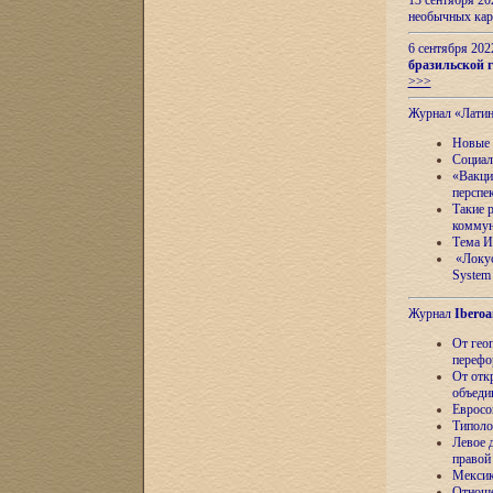
13 сентября 2
необычных кар
6 сентября 20
бразильской г
>>>
Журнал «Лати
Новые 
Социал
«Вакци
перспе
Такие 
коммун
Тема И
«Локус
System 
Журнал
Iberoa
От гео
перефо
От отк
объеди
Евросо
Типоло
Левое д
правой
Мексик
Отноше