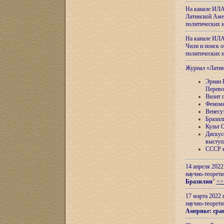
На канале ИЛА
Латинской Амер
политических
На канале ИЛА
Чили и поиск о
политических
Журнал «Лати
Эрнан 
Перево
Визит 
Феноме
Венесу
Бразил
Культ 
Дискус
выступ
СССР и
14 апреля 2022
научно-теорети
Бразилии
"
>>
17 марта 2022 
научно-теорети
Америке: сра