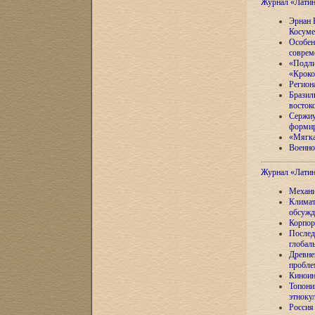
Журнал «Лати
Эрнан 
Косуме
Особен
соврем
«Подли
«Кроко
Регион
Бразил
восток
Сержиу
формир
«Мягка
Военно
Журнал «Лати
Механи
Климат
обсужд
Корпор
Послед
глобал
Древне
пробле
Киноин
Топони
этноку
Россия