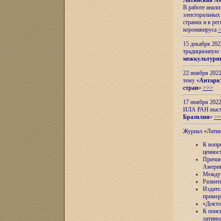
Латинская Ам
В работе анал
электоральных 
странах и в ре
коронавируса
15 декабря 20
традиционную
межкультурны
22 ноября 2022
тему «
Антаркт
стран
»
>>>
17 ноября 2022
ИЛА РАН высту
Бразилии
»
>>
Журнал «Лати
К вопр
ценнос
Причин
Амери
Междун
Развит
Издате
пример
«Докто
К поис
латино