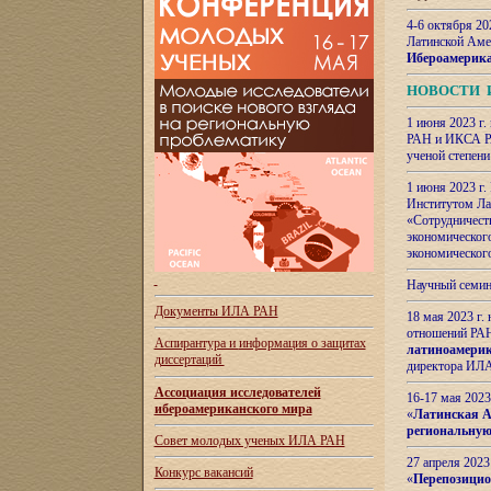
4-6 октября 20
Латинской Аме
Ибероамерика
НОВОСТИ 
1 июня 2023 г.
РАН и ИКСА РА
ученой степени
1 июня 2023 г
Институтом Ла
«Сотрудничеств
экономическог
экономическог
Научный семин
Документы ИЛА РАН
18 мая 2023 г
отношений РАН
Аспирантура и
информация о защитах
латиноамерик
диссертаций
директора ИЛА
Ассоциация исследователей
16-17 мая 202
ибероамериканского мира
«
Латинская Ам
региональную
Совет молодых ученых ИЛА РАН
27 апреля 2023
Конкурс вакансий
«
Перепозицио