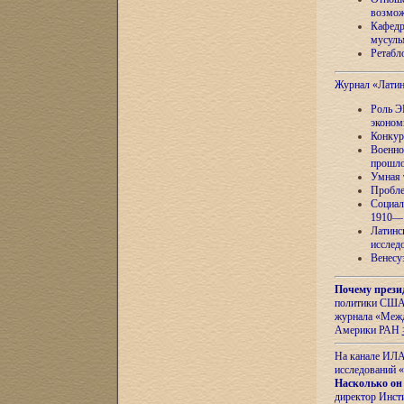
возмож
Кафедр
мусуль
Ретабло
Журнал «Лати
Роль Э
эконом
Конкур
Военно
прошло
Умная 
Пробле
Социал
1910—1
Латинс
исслед
Венесу
Почему прези
политики США 
журнала «Межд
Америки РАН
На канале ИЛА
исследований «
Насколько он
директор Инст