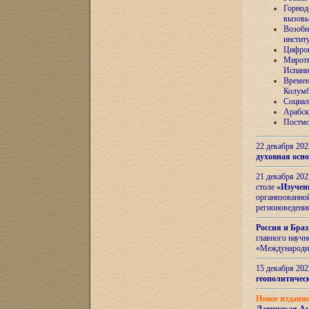
Горнод
вызов
Возобн
инстит
Цифров
Миротв
Испани
Времен
Колумб
Социал
Арабск
Постмо
22 декабря 20
духовная осн
21 декабря 20
столе
«Изучен
организованно
регионоведени
Россия и Бра
главного науч
«Международн
15 декабря 20
геополитическ
Новое издани