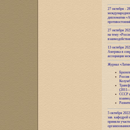
27 октября - 2
международног
дипломатии «А
противостояни
27 октября 20
на тему «Росси
взаимодействи
13 октября 202
Америка в сов
ассоциации ме
Журнал «Лати
Бразил
Россия
Колумб
Трансф
(2011—
СССР и
взаимо
Развит
5 октября 2022
зав. кафедрой
приняли участи
организованно