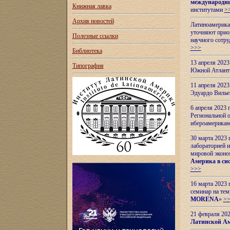
международн
Книжная лавка
институтами
>
Архив новостей
Латиноамерикан
уточняют приор
Полезные ссылки
научного сотр
>>>
Библиотека
13 апреля 202
Типография
Южной Атлант
11 апреля 202
Эдуардо Вилье
6 апреля 2023
Региональной 
ибероамерика
30 марта 2023
лабораторией и
мировой эконо
Америка в сис
>>>
16 марта 2023 
семинар на тем
MORENA
»
>
21 февраля 20
Латинской Ам