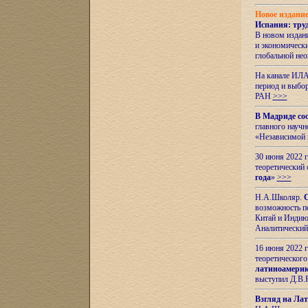
Новое издани
Испания: тру
В новом издан
и экономическ
глобальной не
На канале ИЛА
период и выбо
РАН
>>>
В Мадриде со
главного науч
«Независимой 
30 июня 2022 
теоретический 
года
»
>>>
Н.А.Школяр.
С
возможность пе
Китай и Индию,
Аналитический
16 июня 2022 г
теоретического
латиноамерик
выступил Д.В.
Взгляд на Ла