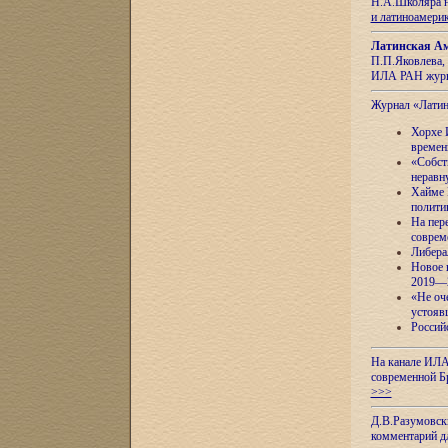
Н.А.Школяра н
и латиноамери
Латинская Ам
П.П.Яковлева, 
ИЛА РАН журн
Журнал «Лати
Хорхе 
времен
«Собст
неравн
Хайме 
полити
На пер
соврем
Либера
Новое 
2019—
«Не оч
устояв
Россий
На канале ИЛА
современной Б
>>>
Д.В.Разумовск
комментарий 