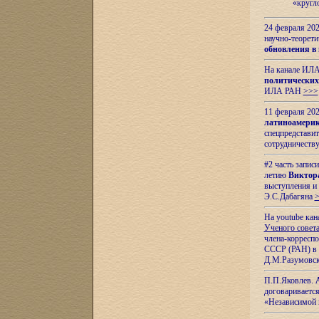
«кругл
24 февраля 202
научно-теорети
обновления в
На канале ИЛА
политических
ИЛА РАН
>>>
11 февраля 202
латиноамерик
спецпредстави
сотрудничест
#2 часть запис
летию
Виктор
выступления и
Э.С.Дабагяна
На youtube ка
Ученого совета
члена-корресп
СССР (РАН) в 1
Д.М.Разумовск
П.П.Яковлев.
договариваетс
«Независимой 