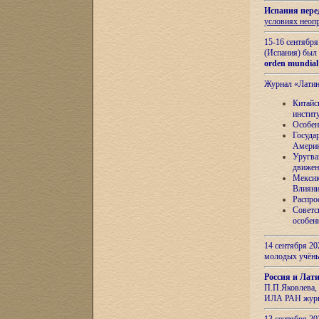
Испания пере
условиях неоп
15-16 сентябр
(Испания) был
orden mundial
Журнал «Лати
Китайс
инстит
Особен
Госуда
Амери
Уругва
движен
Мексик
Влияни
Распро
Советс
особен
14 сентября 20
молодых учён
Россия и Лат
П.П.Яковлева, 
ИЛА РАН журн