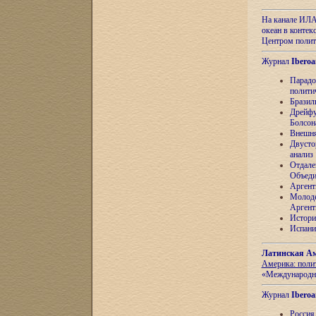
На канале ИЛА
океан в контек
Центром полит
Журнал
Iberoa
Парадо
полити
Бразил
Дрейфу
Болсон
Внешня
Двусто
анализ
Отдале
Объеди
Аргент
Молоде
Аргент
Истори
Испани
Латинская Ам
Америка: поли
«Международн
Журнал
Iberoa
Россия