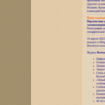
проблемам обе
серьезно ослож
Испании. Кром
взаимодейств
Новое издани
Перспектива 
латиноамери
Монография по
специфической
18 апреля 202
поворот в Ибер
Институте все
Журнал
Iberoa
Цифров
Основн
Латинс
Энерге
Связь 
Колум
«Левый
особен
Глобал
дихото
Развит
внутри
40 лет