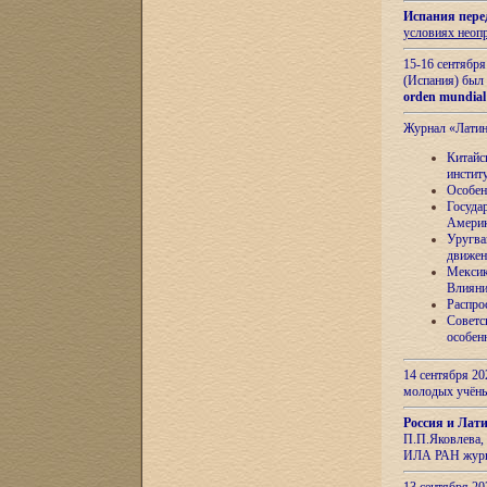
Испания пере
условиях неоп
15-16 сентябр
(Испания) был
orden mundial
Журнал «Лати
Китайс
инстит
Особен
Госуда
Амери
Уругва
движен
Мексик
Влияни
Распро
Советс
особен
14 сентября 20
молодых учён
Россия и Лат
П.П.Яковлева, 
ИЛА РАН журн