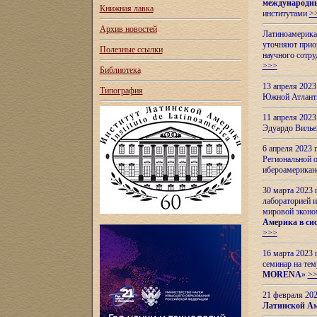
международн
Книжная лавка
институтами
>
Архив новостей
Латиноамерикан
уточняют приор
Полезные ссылки
научного сотр
>>>
Библиотека
13 апреля 202
Типография
Южной Атлант
11 апреля 202
Эдуардо Вилье
6 апреля 2023
Региональной 
ибероамерика
30 марта 2023
лабораторией и
мировой эконо
Америка в сис
>>>
16 марта 2023 
семинар на тем
MORENA
»
>
21 февраля 20
Латинской Ам