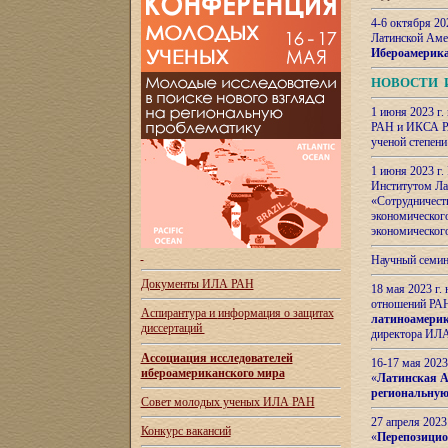
4-6 октября 20
Латинской Аме
Ибероамерика
НОВОСТИ 
1 июня 2023 г.
РАН и ИКСА РА
ученой степени
1 июня 2023 г
Институтом Ла
«Сотрудничеств
экономическог
экономическог
Научный семин
Документы ИЛА РАН
18 мая 2023 г
отношений РАН
Аспирантура и
информация о защитах
латиноамерик
диссертаций
директора ИЛА
Ассоциация исследователей
16-17 мая 202
ибероамериканского мира
«
Латинская Ам
региональную
Совет молодых ученых ИЛА РАН
27 апреля 2023
Конкурс вакансий
«
Перепозицио