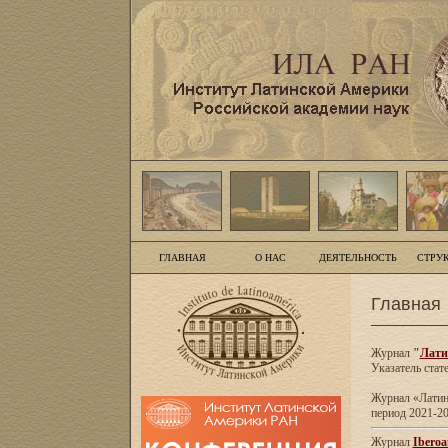
ГЛАВНАЯ
О НАС
ДЕЯТЕЛЬНОСТЬ
СТРУ
Главная
Журнал
"
Лати
Указатель стат
Журнал «Латинс
период 2021-20
Журнал
Iberoa