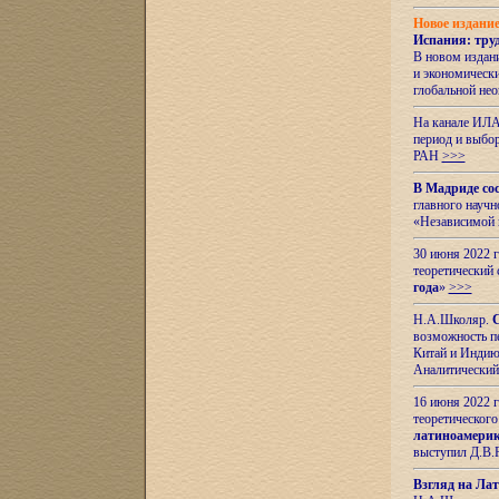
Новое издани
Испания: тру
В новом издан
и экономическ
глобальной не
На канале ИЛА
период и выбо
РАН
>>>
В Мадриде со
главного науч
«Независимой 
30 июня 2022 
теоретический 
года
»
>>>
Н.А.Школяр.
С
возможность пе
Китай и Индию,
Аналитический
16 июня 2022 г
теоретического
латиноамерик
выступил Д.В.
Взгляд на Ла