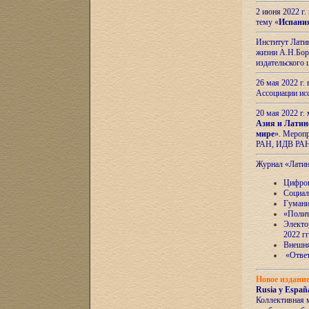
2 июня 2022 г
тему «
Испани
Институт Латин
жизни А.Н.Боро
издательского
26 мая 2022 г
Ассоциации ис
20 мая 2022 г.
Азия и Латин
мире
». Мероп
РАН, ИДВ РА
Журнал «Лати
Цифров
Социал
Гумани
«Полит
Электо
2022 гг
Внешняя
«Ответ
Новое издани
Rusia y España
Коллективная 