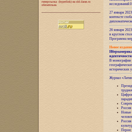
гиперссылка (hyperlink) на old.ilaran.ru
исследований 
обязательна.
27 января 2023
контексте глоб
дипломатическ
26 января 2023
в круглом сто
Программа ме
Новое издани
Ибероамерика
идентичности
В монографии 
географических
исторических 
Журнал «Лати
Президе
трудно
Цифров
паради
Соврем
Россия
Новые 
челове
Россия
культу
Перон: