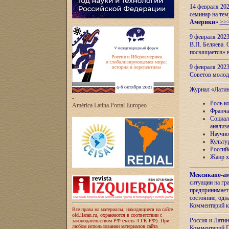
14 февраля 202
семинар на тем
Америки
»
>>
9 февраля 202
В.П. Беляева. 
посвящается» 
9 февраля 2023
Советов моло
Журнал «Лати
-
Роль к
América Latina Portal Europeo
Франча
Социал
анализ
Научно
Культу
Россий
Жанр х
Мексикано-ам
ситуации на г
предпринимает
состояние, одн
Комментарий к
Все права на материалы, находящиеся на сайте
old.ilaran.ru, охраняются в соответствии с
Россия и Лати
законодательством РФ (часть 4 ГК РФ). При
любом использовании материалов сайта
Комментарий П.