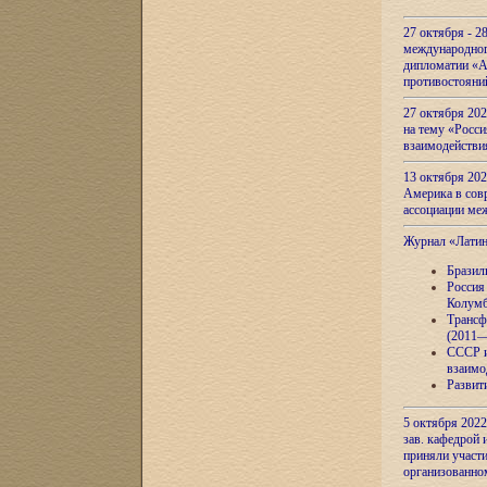
27 октября - 2
международног
дипломатии «А
противостояни
27 октября 20
на тему «Росси
взаимодействи
13 октября 202
Америка в сов
ассоциации ме
Журнал «Лати
Бразил
Россия
Колумб
Трансф
(2011—
СССР и
взаимо
Развит
5 октября 2022
зав. кафедрой
приняли участи
организованно