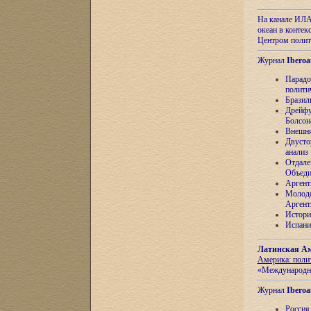
На канале ИЛА
океан в контек
Центром полит
Журнал
Iberoa
Парадо
полити
Бразил
Дрейфу
Болсон
Внешня
Двусто
анализ
Отдале
Объеди
Аргент
Молоде
Аргент
Истори
Испани
Латинская Ам
Америка: поли
«Международн
Журнал
Iberoa
Россия