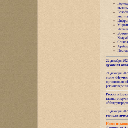
Горнод
вызов
Возобн
инстит
Цифров
Миротв
Испани
Времен
Колумб
Социал
Арабск
Постмо
22 декабря 20
духовная осн
21 декабря 20
столе
«Изучен
организованно
регионоведени
Россия и Бра
главного науч
«Международн
15 декабря 20
геополитическ
Новое издани