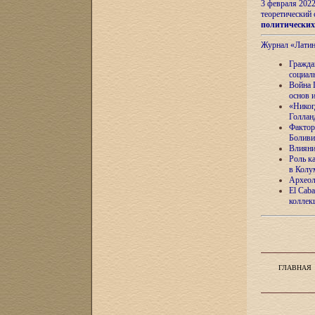
3 февраля 202
теоретический 
политически
Журнал «Лати
Гражда
социал
Война 
основ 
«Никог
Голлан
Фактор
Боливи
Влияни
Роль к
в Колу
Археол
El Caba
коллек
ГЛАВНАЯ