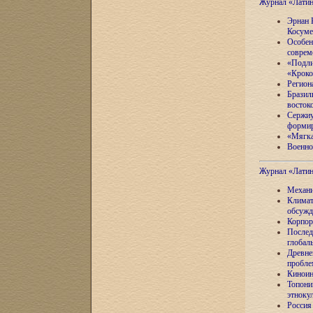
Журнал «Лати
Эрнан 
Косуме
Особен
соврем
«Подли
«Кроко
Регион
Бразил
восток
Сержиу
формир
«Мягка
Военно
Журнал «Лати
Механи
Климат
обсужд
Корпор
Послед
глобал
Древне
пробле
Киноин
Топони
этноку
Россия