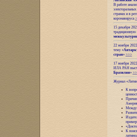
Латинская Ам
В работе анал
электоральных 
странах и в ре
коронавируса
15 декабря 20
традиционную
межкультурны
22 ноября 2022
тему «
Антаркт
стран
»
>>>
17 ноября 2022
ИЛА РАН высту
Бразилии
»
>>
Журнал «Лати
К вопр
ценнос
Причин
Амери
Междун
Развит
Издате
пример
«Докто
К поис
латино