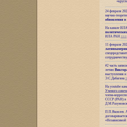
«кругл
24 февраля 202
научно-теорети
обновления в
На канале ИЛА
политических
ИЛА РАН
>>>
11 февраля 202
латиноамерик
спецпредстави
сотрудничест
#2 часть запис
летию
Виктор
выступления и
Э.С.Дабагяна
На youtube ка
Ученого совета
члена-корресп
СССР (РАН) в 1
Д.М.Разумовск
П.П.Яковлев.
договариваетс
«Независимой 