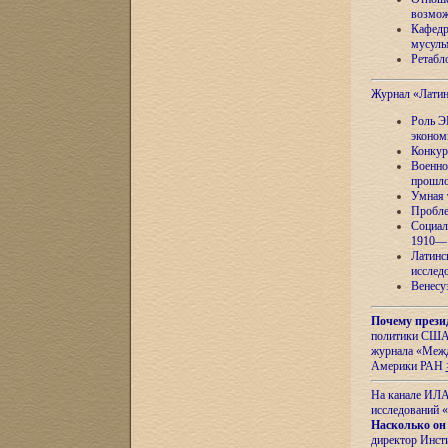
возмож
Кафедр
мусуль
Ретабло
Журнал «Лати
Роль Э
эконом
Конкур
Военно
прошло
Умная 
Пробле
Социал
1910—1
Латинс
исслед
Венесу
Почему прези
политики США 
журнала «Межд
Америки РАН
На канале ИЛА
исследований «
Насколько он
директор Инст