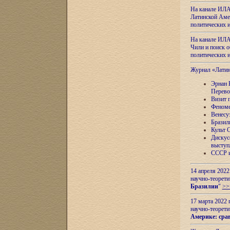
На канале ИЛА
Латинской Амер
политических
На канале ИЛА
Чили и поиск о
политических
Журнал «Лати
Эрнан 
Перево
Визит 
Феноме
Венесу
Бразил
Культ 
Дискус
выступ
СССР и
14 апреля 2022
научно-теорети
Бразилии
"
>>
17 марта 2022 
научно-теорети
Америке: сра