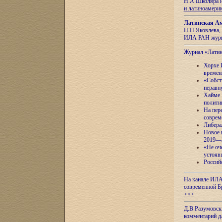
Н.А.Школяра н
и латиноамери
Латинская Ам
П.П.Яковлева, 
ИЛА РАН журн
Журнал «Лати
Хорхе 
времен
«Собст
неравн
Хайме 
полити
На пер
соврем
Либера
Новое 
2019—
«Не оч
устояв
Россий
На канале ИЛА
современной Б
>>>
Д.В.Разумовск
комментарий 