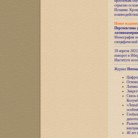
проблемам обе
серьезно ослож
Испании. Кром
взаимодейств
Новое издани
Перспектива 
латиноамери
Монография по
специфической
18 апреля 202
поворот в Ибер
Институте все
Журнал
Iberoa
Цифров
Основн
Латинс
Энерге
Связь 
Колум
«Левый
особен
Глобал
дихото
Развит
внутри
40 лет