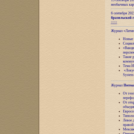
13 сентября 2
необычных кар
6 сентября 20
бразильской г
>>>
Журнал «Лати
Новые 
Социал
«Вакци
перспе
Такие 
коммун
Тема И
«Локус
System 
Журнал
Iberoa
От гео
перефо
От отк
объеди
Евросо
Типоло
Левое д
правой
Мексик
Отноше