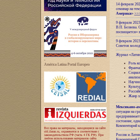
14 февраля 202
семинар на тем
Америки
»
>>
9 февраля 202
В.П. Беляева. 
посвящается» 
9 февраля 2023
Советов моло
Журнал «Лати
-
Роль к
América Latina Portal Europeo
Франча
Социал
анализ
Научно
Культу
Россий
Жанр х
Мексикано-ам
ситуации на г
предпринимает
состояние, одн
Комментарий к
Все права на материалы, находящиеся на сайте
old.ilaran.ru, охраняются в соответствии с
Россия и Лати
законодательством РФ (часть 4 ГК РФ). При
любом использовании материалов сайта
Комментарий П.