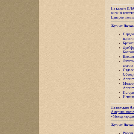
На канале ИЛА
океан в контек
Центром полит
Журнал
Iberoa
Парадо
полити
Бразил
Дрейфу
Болсон
Внешня
Двусто
анализ
Отдале
Объеди
Аргент
Молоде
Аргент
Истори
Испани
Латинская Ам
Америка: поли
«Международн
Журнал
Iberoa
Россия