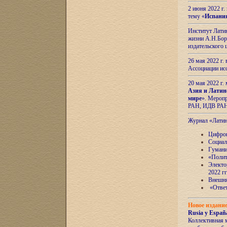
2 июня 2022 г
тему «
Испани
Институт Латин
жизни А.Н.Боро
издательского
26 мая 2022 г
Ассоциации ис
20 мая 2022 г.
Азия и Латин
мире
». Мероп
РАН, ИДВ РА
Журнал «Лати
Цифров
Социал
Гумани
«Полит
Электо
2022 гг
Внешняя
«Ответ
Новое издани
Rusia y España
Коллективная 