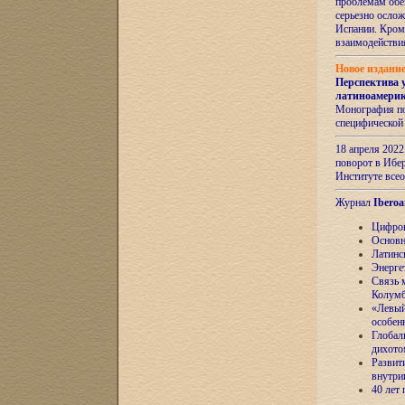
проблемам обе
серьезно ослож
Испании. Кром
взаимодейств
Новое издани
Перспектива 
латиноамери
Монография по
специфической
18 апреля 202
поворот в Ибер
Институте все
Журнал
Iberoa
Цифров
Основн
Латинс
Энерге
Связь 
Колум
«Левый
особен
Глобал
дихото
Развит
внутри
40 лет