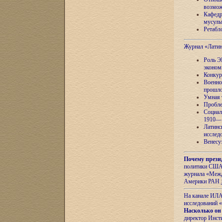
возмож
Кафедр
мусуль
Ретабло
Журнал «Лати
Роль Э
эконом
Конкур
Военно
прошло
Умная 
Пробле
Социал
1910—1
Латинс
исслед
Венесу
Почему прези
политики США 
журнала «Межд
Америки РАН
На канале ИЛА
исследований «
Насколько он
директор Инст