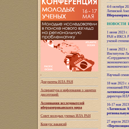
4-6 октября 20
Латинской Аме
Ибероамерика
НОВОСТИ 
1 июня 2023 г.
РАН и ИКСА РА
ученой степени
1 июня 2023 г
Институтом Ла
«Сотрудничеств
экономическог
экономическог
Научный семин
Документы ИЛА РАН
18 мая 2023 г
отношений РАН
Аспирантура и
информация о защитах
латиноамерик
диссертаций
директора ИЛА
Ассоциация исследователей
16-17 мая 202
ибероамериканского мира
«
Латинская Ам
региональную
Совет молодых ученых ИЛА РАН
27 апреля 2023
Конкурс вакансий
«
Перепозицио