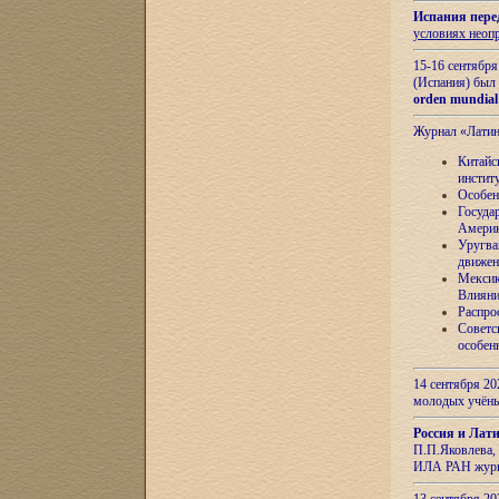
Испания пере
условиях неоп
15-16 сентябр
(Испания) был
orden mundial
Журнал «Лати
Китайс
инстит
Особен
Госуда
Амери
Уругва
движен
Мексик
Влияни
Распро
Советс
особен
14 сентября 20
молодых учён
Россия и Лат
П.П.Яковлева, 
ИЛА РАН журн