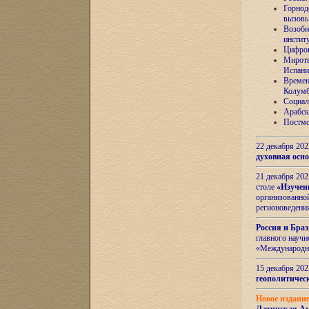
Горнод
вызов
Возобн
инстит
Цифров
Миротв
Испани
Времен
Колумб
Социал
Арабск
Постмо
22 декабря 20
духовная осн
21 декабря 20
столе
«Изучен
организованно
регионоведени
Россия и Бра
главного науч
«Международн
15 декабря 20
геополитическ
Новое издани