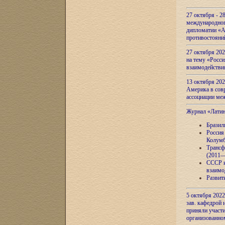
27 октября - 2
международног
дипломатии «А
противостояни
27 октября 20
на тему «Росси
взаимодействи
13 октября 202
Америка в сов
ассоциации ме
Журнал «Лати
Бразил
Россия
Колумб
Трансф
(2011—
СССР и
взаимо
Развит
5 октября 2022
зав. кафедрой
приняли участи
организованно