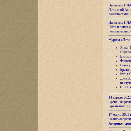
На канале ИЛА
Латинской Амер
политических
На канале ИЛА
Чили и поиск о
политических
Журнал «Лати
Эрнан 
Перево
Визит 
Феноме
Венесу
Бразил
Культ 
Дискус
выступ
СССР и
14 апреля 2022
научно-теорети
Бразилии
"
>>
17 марта 2022 
научно-теорети
Америке: сра