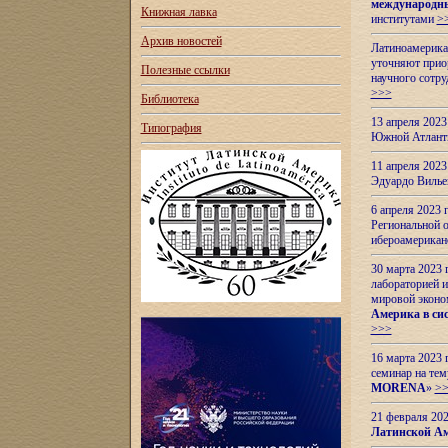
международн
Книжная лавка
институтами
>
Архив новостей
Латиноамерикан
уточняют приор
Полезные ссылки
научного сотр
>>>
Библиотека
13 апреля 202
Типография
Южной Атлант
11 апреля 202
Эдуардо Вилье
6 апреля 2023
Региональной 
ибероамерика
30 марта 2023
лабораторией и
мировой эконо
Америка в сис
>>>
16 марта 2023 
семинар на тем
MORENA
»
>
21 февраля 20
Латинской Ам