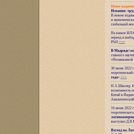
Новое издани
Испания: тру
В новом издан
и экономическ
глобальной не
На канале ИЛА
период и выбо
РАН
>>>
В Мадриде со
главного науч
«Независимой 
30 июня 2022 
теоретический 
года
»
>>>
Н.А.Школяр.
С
возможность пе
Китай и Индию,
Аналитический
16 июня 2022 г
теоретического
латиноамерик
выступил Д.В.
Взгляд на Ла