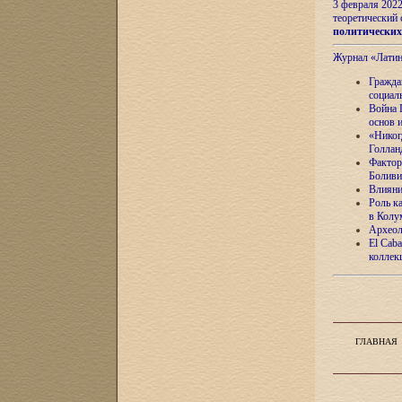
3 февраля 202
теоретический 
политически
Журнал «Лати
Гражда
социал
Война 
основ 
«Никог
Голлан
Фактор
Боливи
Влияни
Роль к
в Колу
Археол
El Caba
коллек
ГЛАВНАЯ