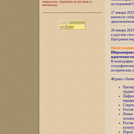
гиперссылка (hyperlink) на old.ilaran.ru
исследований 
обязательна.
27 января 2023
контексте глоб
дипломатическ
26 января 2023
в круглом сто
Программа ме
Новое издани
Ибероамерика
идентичности
В монографии 
географических
исторических 
Журнал «Лати
Президе
трудно
Цифров
паради
Соврем
Россия
Новые 
челове
Россия
культу
Перон: