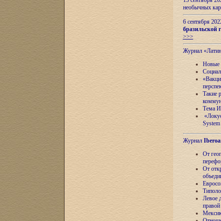
13 сентября 2
необычных кар
6 сентября 20
бразильской г
>>>
Журнал «Лати
Новые 
Социал
«Вакци
перспе
Такие 
коммун
Тема И
«Локус
System 
Журнал
Iberoa
От гео
перефо
От отк
объеди
Евросо
Типоло
Левое д
правой
Мексик
Отноше