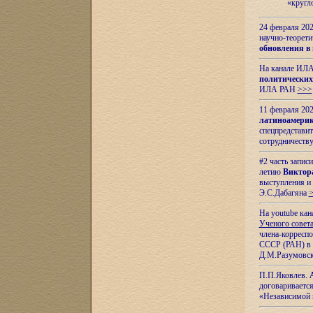
«кругл
24 февраля 202
научно-теорети
обновления в
На канале ИЛА
политических
ИЛА РАН
>>>
11 февраля 202
латиноамерик
спецпредстави
сотрудничест
#2 часть запис
летию
Виктор
выступления и
Э.С.Дабагяна
На youtube ка
Ученого совета
члена-корресп
СССР (РАН) в 1
Д.М.Разумовск
П.П.Яковлев.
договариваетс
«Независимой 