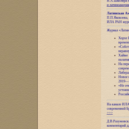
Н.А.Школяра н
и латиноамери
Латинская Ам
П.П.Яковлева, 
ИЛА РАН журн
Журнал «Лати
Хорхе 
времен
«Собст
неравн
Хайме 
полити
На пер
соврем
Либера
Новое 
2019—
«Не оч
устояв
Россий
На канале ИЛА
современной Б
>>>
Д.В.Разумовск
комментарий 