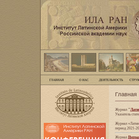
ГЛАВНАЯ
О НАС
ДЕЯТЕЛЬНОСТЬ
СТРУ
Главная
Журнал
"
Лати
Указатель стат
Журнал «Латинс
период 2021-20
Журнал
Iberoa