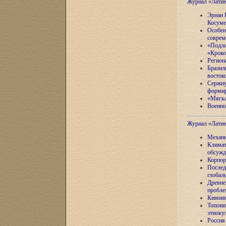
Журнал «Лати
Эрнан 
Косуме
Особен
соврем
«Подли
«Кроко
Регион
Бразил
восток
Сержиу
формир
«Мягка
Военно
Журнал «Лати
Механи
Климат
обсужд
Корпор
Послед
глобал
Древне
пробле
Киноин
Топони
этноку
Россия