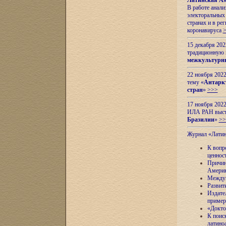
Латинская Ам
В работе анал
электоральных 
странах и в ре
коронавируса
15 декабря 20
традиционную
межкультурны
22 ноября 2022
тему «
Антаркт
стран
»
>>>
17 ноября 2022
ИЛА РАН высту
Бразилии
»
>>
Журнал «Лати
К вопр
ценнос
Причин
Амери
Междун
Развит
Издате
пример
«Докто
К поис
латино