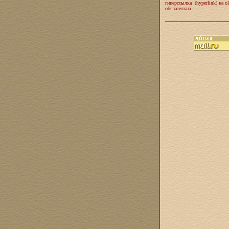
гиперссылка (hyperlink) на ol
обязательна.