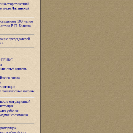
учно-теоретический
м поле Латинской
освященное 100-летию
-летию В.П. Беляева
дание председателей
>>
ан БРИКС
са
ли: опыт контент-
йского союза
й
еллигенции
ые фольклорные мотивы
ность миграционной
нистрация
олее рабочее
задачи невозможно.
иропорядок.
Центра иберийских