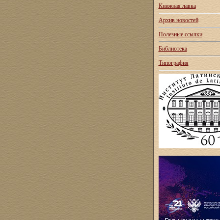
Книжная лавка
Архив новостей
Полезные ссылки
Библиотека
Типография