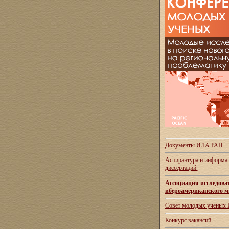
Документы ИЛА РАН
Аспирантура и
информац
диссертаций
Ассоциация исследова
ибероамериканского м
Совет молодых ученых
Конкурс вакансий