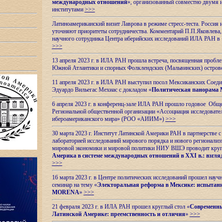
международных отношений
», организованный совместно двумя 
институтами
>>>
Латиноамериканский визит Лаврова в режиме стресс-теста. Россия 
уточняют приоритеты сотрудничества. Комментарий П.П.Яковлева, д
научного сотрудника Центра иберийских исследований ИЛА РАН в 
>>>
13 апреля 2023 г. в ИЛА РАН прошла встреча, посвященная пробл
Южной Атлантики и спорных
Фолклендских (Мальвинских) остро
11 апреля 2023 г. в ИЛА РАН выступил посол Мексиканских Соед
Эдуардо Вильегас Мехиас c докладом «
Политическая панорама 
6 апреля 2023 г. в конференц-зале ИЛА РАН прошло годовое Обще
Региональной общественной организации «Ассоциация исследовате
ибероамериканского мира» (РОО «АИИМ»)
>>>
30 марта 2023 г. Институт Латинской Америки РАН в партнерстве
лабораторией исследований мирового порядка и нового регионализ
мировой экономики и мировой политики НИУ ВШЭ проводит круг
Америка в системе международных отношений в XXI в.: взгляд
>>>
16 марта 2023 г. в Центре политических исследований прошел науч
семинар на тему «
Электоральная реформа в Мексике: испытани
MORENA
»
>>>
21 февраля 2023 г. в ИЛА РАН прошел круглый стол «
Современны
Латинской Америке: преемственность и отличия
»
>>>