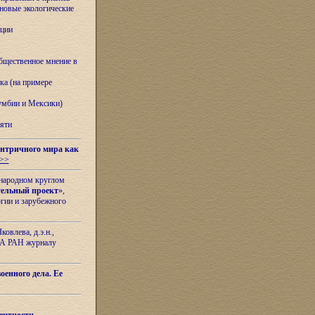
овые экологические
ации
бщественное мнение в
ка (на примере
лумбии и Мексики)
яти
нтричного мира как
>>
ународном круглом
тельный проект
»,
гии и зарубежного
овлева, д.э.н.,
ИЛА РАН журналу
оенного дела. Ее