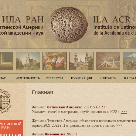
 НАС
ДЕЯТЕЛЬНОСТЬ
СТРУКТУРА
ПУБЛИКАЦИИ
КОНТАКТЫ
КАРТА 
Главная
Журнал
"
Латинская Америка
"
2023:
5
4
3
2
1
Указатель статей и материалов, опубликованных в 2022 г.
>>>
Журнал «Латинская Америка» объявляет о нескольких тематических
период 2021-2022 гг.) и приглашает авторов к участию
>>>
Журнал
Iberoamérica
2023:
1