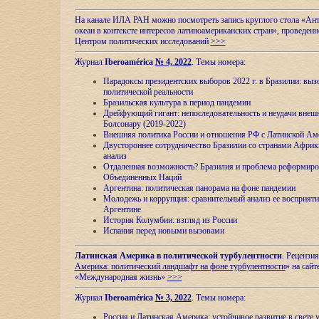
На канале ИЛА РАН можно посмотреть запись круглого стола «Ан
океан в контексте интересов латиноамериканских стран», проведенн
Центром политических исследований
>>>
Журнал
Iberoamérica
№ 4, 2022
. Темы номера:
Парадоксы президентских выборов 2022 г. в Бразилии: выз
политической реальности
Бразильская культура в период пандемии
Дрейфующий гигант: непоследовательность и неудачи внеш
Болсонару (2019-2022)
Внешняя политика России и отношения РФ с Латинской Ам
Двустороннее сотрудничество Бразилии со странами Африк
анализ
Отдаленная возможность? Бразилия и проблема реформиро
Объединенных Наций
Аргентина: политическая панорама на фоне пандемии
Молодежь и коррупция: сравнительный анализ ee восприяти
Аргентине
История Колумбии: взгляд из России
Испания перед новыми вызовами
Латинская Америка в политической турбулентности
. Рецензия
Америка: политический ландшафт на фоне турбулентности
» на сайт
«Международная жизнь»
>>>
Журнал
Iberoamérica
№ 3, 2022
. Темы номера:
Россия и Латинская Америка: устойчивое развитие в свете 