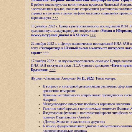
Латинская Америка: политический ландшафт на фоне турбул
В работе анализируются политические процессы Латинской Америки
электоральных циклов, показана современная расстановка политиче
странах и в регионе в целом на фоне массовых социальных протест
коронавируса
>>>
15 декабря 2022 г. Центр культурологических исследований ИЛА 
традиционную международную конференцию «
Россия и Ибероаме
межкультурный диалог в XXI веке
»
>>>
22 ноября 2022 г. в Центре политических исследований ИЛА РАН п
тему «
Антарктида и Южный океан в контексте интересов лат
стран
»
>>>
17 ноября 2022 г. на научно-теоретическом семинаре Центра полит
ИЛА РАН выступила д.и.н. Л.С.Окунева с докладом «
Итоги прези
Бразилии
»
>>>
Журнал «Латинская Америка»
№ 11, 2022
. Темы номера:
К вопросу о культурной детерминации различных сфер жиз
ценностное измерение
Причины нестабильности современных президентских систе
Америки
Международное измерение проблемы коренного населения
Развитие левой прессы в политическом контексте Испании 
Издательская функция и политический проект чилийских л
примере Издательства «Austral»
«Доктор Живаго» в амазонских джунглях
К поиску фундаментальных сдвигов в общественно-полити
латиноамериканских военных