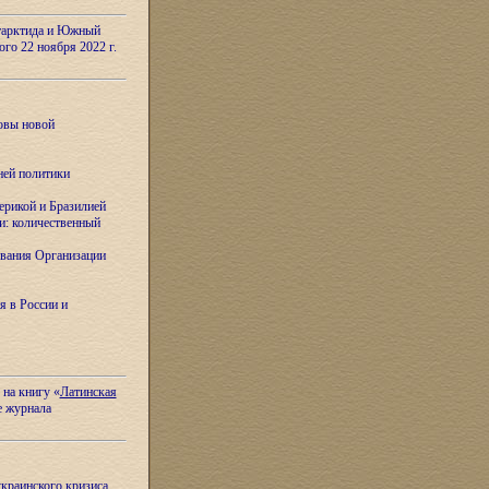
тарктида и Южный
ого 22 ноября 2022 г.
овы новой
ней политики
ерикой и Бразилией
и: количественный
вания Организации
я в России и
 на книгу «
Латинская
е журнала
украинского кризиса