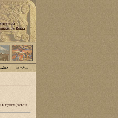
САЙТА
ESPAÑOL
 выпусках (досье на