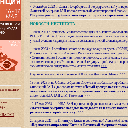
4-6 октября 2023 г. Санкт-Петербургский государственный универс
Латинской Америки РАН проводят шестой международный форум 
Ибероамерика в турбулентном мире: история и современность
НОВОСТИ ИНСТИТУТА
1 июня 2023 г. приказом Министерства науки и высшего образован
РАН и ИКСА РАН был создан объединенный совет по защите диссер
ученой степени кандидата наук, на соискание ученой степени доктор
1 июня 2023 г. Российский совет по международным делам (РСМД)
Институтом Латинской Америки Российской академии наук провели
«Сотрудничество России и латиноамериканских стран в новых услов
экономического роста?», посвященный текущим проблемам и персп
экономического сотрудничества между странами
>>>
Научный семинар, посвященный 200-летию Доктрины Монро
>>>
18 мая 2023 г. на Общем собрании Отделения глобальных проблем
отношений РАН с докладом на тему «
Левый тренд в политическ
ия о защитах
латиноамериканских стран и его проявление в отношениях с 
директора ИЛА РАН Д.М. Розенталь
>>>
телей
16-17 мая 2023 г. в ИЛА РАН прошла конференция молодых латин
ира
«
Латинская Америка: молодые исследователи в поиске нового 
региональную проблематику
»
>>>
 ИЛА РАН
27 апреля 2023 г. в Институте Китая и современной Азии РАН про
«
Перепозиционирование Китая в Латинской
Америке в услови