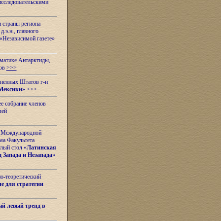
исследовательскими
и страны региона
.э.н., главного
«Независимой газете»
ематике Антарктиды,
вов
>>>
иненных Штатов г-н
Мексики
»
>>>
е собрание членов
лей
 с Международной
ма Факультета
лый стол «
Латинская
 Запада и Незапада
»
но-теоретический
е для стратегии
й левый тренд в