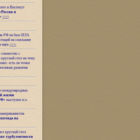
итет и Институт
«
Россия и
»
>>>
ия РФ на базе ИЛА
таций на соискание
а наук
>>>
 совместно с
 круглый стол на тему
иях: есть ли точки
ективам развития
 и международных
ой жизни
РФ
» выступил и.о.
оамериканистов
взгляда на
шел круглый стол
ях турбулентности