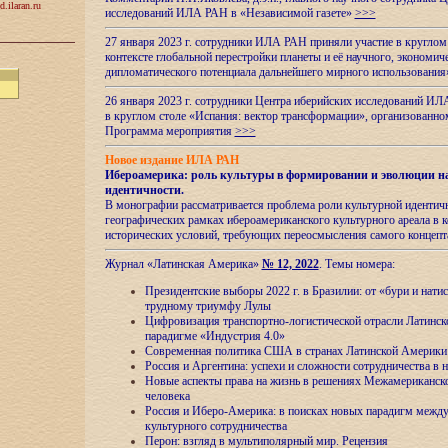
d.ilaran.ru
исследований ИЛА РАН в «Независимой газете»
>>>
27 января 2023 г. сотрудники ИЛА РАН приняли участие в круглом
контексте глобальной перестройки планеты и её научного, экономич
дипломатического потенциала дальнейшего мирного использовани
26 января 2023 г. сотрудники Центра иберийских исследований ИЛ
в круглом столе «Испания: вектор трансформации», организова
Программа мероприятия
>>>
Новое издание ИЛА РАН
Ибероамерика: роль культуры в формировании и эволюции н
идентичности
.
В монографии рассматривается проблема роли культурной идентич
географических рамках ибероамериканского культурного ареала в 
исторических условий, требующих переосмысления самого концепт
Журнал «Латинская Америка»
№ 12, 2022
. Темы номера:
Президентские выборы 2022 г. в Бразилии: от «бури и нати
трудному триумфу Лулы
Цифровизация транспортно-логистической отрасли Латинс
парадигме «Индустрия 4.0»
Современная политика США в странах Латинской Америки 
Россия и Аргентина: успехи и сложности сотрудничества в 
Новые аспекты права на жизнь в решениях Межамериканско
человека
Россия и Иберо-Америка: в поисках новых парадигм межд
культурного сотрудничества
Перон: взгляд в мультиполярный мир. Рецензия