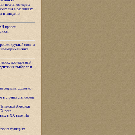
ентности
 и итоги последних
ских сил в различных
ов и пандемии
РАН провел
рика:
рошел круглый стол на
иноамериканских
ических исследований
дентских выборов в
ни социума. Духовно-
м в странах Латинской
 Латинской Америки
XX века
евых в XX веке. На
ческих функциях