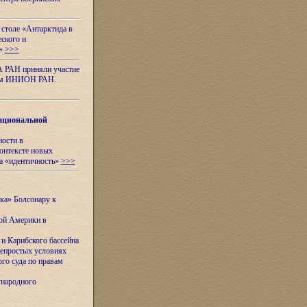
 столе «Антарктида в
еского и
я»
>>>
А РАН приняли участие
нном ИНИОН РАН.
ациональной
ности в
контексте новых
а «идентичность»
>>>
ска» Болсонару к
кой Америки в
и Карибского бассейна
непростых условиях
го суда по правам
ународного