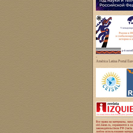
-
América Latina Portal Eu
Все права на материалы, нах
old.ilaran.ru, охраняются в с
законодательством РФ (часть
любом использовании материа