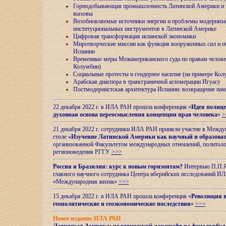
Горнодобывающая промышленность Латинской Америки и н
вызовы
Возобновляемые источники энергии и проблемы модерниз
институциональных инструментов в Латинской Америке
Цифровая трансформация испанской экономики
Миротворческие миссии как функция вооруженных сил и о
Испании
Временные меры Межамериканского суда по правам челове
Колумбии)
Социальные протесты и гендерное насилие (на примере Ко
Арабская диаспора в трансграничной агломерации Игуасу
Постмодернистская архитектура Испании: возвращение пам
22 декабря 2022 г. в ИЛА РАН прошла конференция «
Идея полице
духовная основа переосмысления концепции прав человека
»
>
21 декабря 2022 г. сотрудники ИЛА РАН приняли участие в Межд
столе
«Изучение Латинской Америки как научный и образова
организованной Факультетом международных отношений, политоло
регионоведения
РГГУ
>>>
Россия и Бразилия: курс к новым горизонтам?
Интервью П.П.Як
главного научного сотрудника Центра иберийских исследований 
«Международная жизнь»
>>>
15 декабря 2022 г. в ИЛА РАН прошла конференция «
Революция в
геополитические и геоэкономические последствия
»
>>>
Новое издание ИЛА РАН