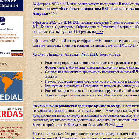
14 февраля 2023 г. в Центре политических исследований прошел на
семинар на тему «
Китайская инициатива BRI в геополитическо
Америки
»
>>>
9 февраля 2023 г. в ИЛА РАН прошло заседание Ученого совета, п
В.П. Беляева. С докладом «Образование в Латинской Америке. 100
посвящается» выступила Э.Г.Ермольева
>>>
9 февраля 2023 г. в Институте Африки РАН прошло очередное засе
Советов молодых ученых и аспирантов институтов ОГПМО РАН
>
Журнал «Латинская Америка»
№ 1, 2023
. Темы номера:
Роль концепции инклюзивности в стратегиях развития стр
ropeo
Франчайзинг в Аргентине: спасение экономики после кризи
Социальная политика в программах политических партий Чи
анализа
Научно-образовательное сотрудничество Бразилии и Европе
Культурная дипломатия Бразилии: от истоков до наших дне
Российская революция в восприятии перуанской левой инт
Жанр хоррора в мировом искусстве. Иберийские и западн
Мексикано-американская граница: кризис навсегда
? Напряжен
ситуации на границе вышла на новый уровень. Американская адми
предпринимает попытки вернуть вышедшую из баланса систему в б
состояние, однако без взаимодействия с Мексикой реализовать эти 
Комментарий к.и.н. Н.Ю.Кудеяровой на сайте РСМД
>>>
одящиеся на сайте
оответствии с
Россия и Латинская Америка хотят расшатать западоцентричный м
 4 ГК РФ). При
лов сайта
Комментарий П.П.Яковлева, д.э.н., главного научного сотрудника 