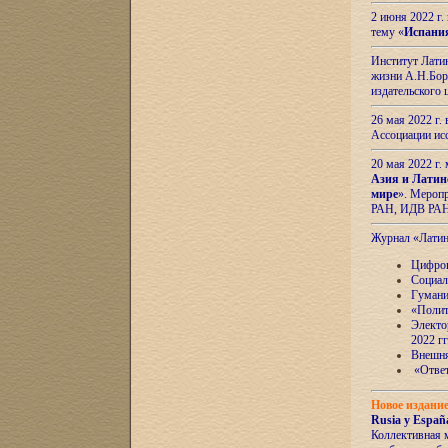
2 июня 2022 г
тему «
Испани
Институт Латин
жизни А.Н.Боро
издательского
26 мая 2022 г
Ассоциации ис
20 мая 2022 г.
Азия и Латин
мире
». Мероп
РАН, ИДВ РА
Журнал «Лати
Цифров
Социал
Гумани
«Полит
Электо
2022 гг
Внешняя
«Ответ
Новое издани
Rusia y España
Коллективная 