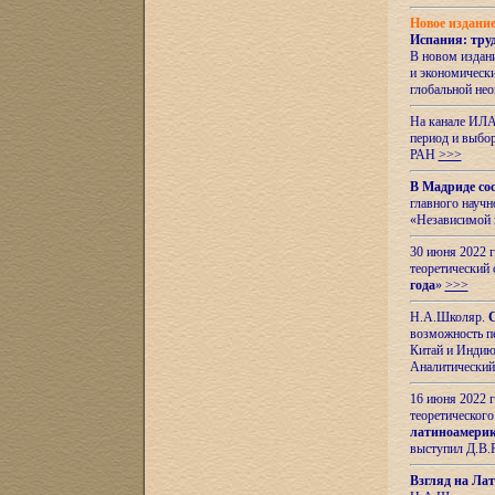
Новое издани
Испания: тру
В новом издан
и экономическ
глобальной не
На канале ИЛА
период и выбо
РАН
>>>
В Мадриде со
главного науч
«Независимой 
30 июня 2022 
теоретический 
года
»
>>>
Н.А.Школяр.
С
возможность пе
Китай и Индию,
Аналитический
16 июня 2022 г
теоретического
латиноамерик
выступил Д.В.
Взгляд на Ла