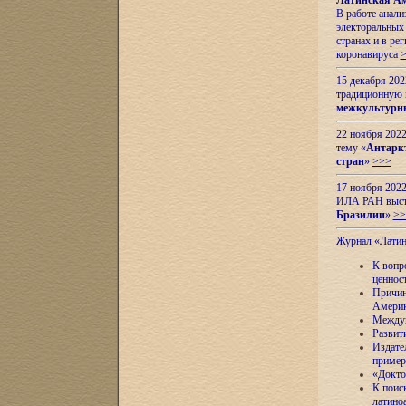
Латинская Ам
В работе анал
электоральных 
странах и в ре
коронавируса
15 декабря 20
традиционную
межкультурны
22 ноября 2022
тему «
Антаркт
стран
»
>>>
17 ноября 2022
ИЛА РАН высту
Бразилии
»
>>
Журнал «Лати
К вопр
ценнос
Причин
Амери
Междун
Развит
Издате
пример
«Докто
К поис
латино