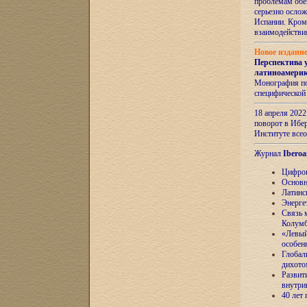
проблемам обе
серьезно ослож
Испании. Кром
взаимодейств
Новое издани
Перспектива 
латиноамери
Монография по
специфической
18 апреля 202
поворот в Ибер
Институте все
Журнал
Iberoa
Цифров
Основн
Латинс
Энерге
Связь 
Колум
«Левый
особен
Глобал
дихото
Развит
внутри
40 лет