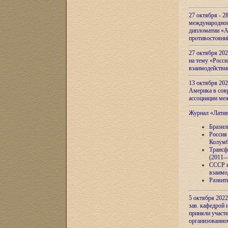
27 октября - 2
международног
дипломатии «А
противостояни
27 октября 20
на тему «Росси
взаимодействи
13 октября 202
Америка в сов
ассоциации ме
Журнал «Лати
Бразил
Россия
Колумб
Трансф
(2011—
СССР и
взаимо
Развит
5 октября 2022
зав. кафедрой
приняли участи
организованно