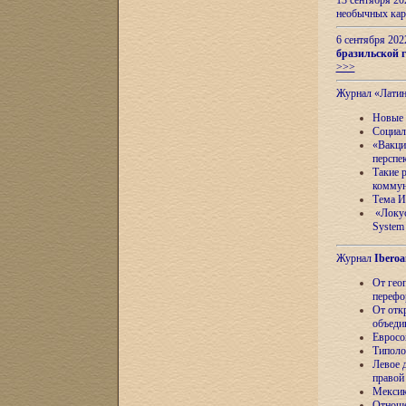
13 сентября 2
необычных кар
6 сентября 20
бразильской г
>>>
Журнал «Лати
Новые 
Социал
«Вакци
перспе
Такие 
коммун
Тема И
«Локус
System 
Журнал
Iberoa
От гео
перефо
От отк
объеди
Евросо
Типоло
Левое д
правой
Мексик
Отноше