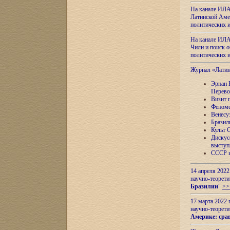
На канале ИЛА
Латинской Амер
политических
На канале ИЛА
Чили и поиск о
политических
Журнал «Лати
Эрнан 
Перево
Визит 
Феноме
Венесу
Бразил
Культ 
Дискус
выступ
СССР и
14 апреля 2022
научно-теорети
Бразилии
"
>>
17 марта 2022 
научно-теорети
Америке: сра