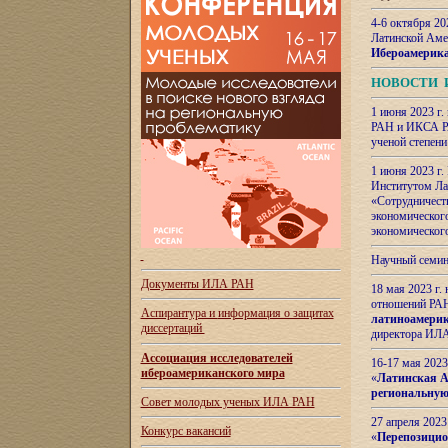
4-6 октября 20
Латинской Аме
Ибероамерика
НОВОСТИ 
1 июня 2023 г.
РАН и ИКСА РА
ученой степени
1 июня 2023 г
Институтом Ла
«Сотрудничеств
экономическог
экономическог
Научный семин
Документы ИЛА РАН
18 мая 2023 г
отношений РАН
Аспирантура и
информация о защитах
латиноамерик
диссертаций
директора ИЛА
Ассоциация исследователей
16-17 мая 202
ибероамериканского мира
«
Латинская Ам
региональную
Совет молодых ученых ИЛА РАН
27 апреля 2023
Конкурс вакансий
«
Перепозицио