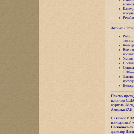
возмож
Кафедр
мусуль
Ретабло
Журнал «Лати
Роль Э
эконом
Конкур
Военно
прошло
Умная 
Пробле
Социал
1910—1
Латинс
исслед
Венесу
Почему прези
политики США 
журнала «Межд
Америки РАН
На канале ИЛА
исследований «
Насколько он
директор Инст