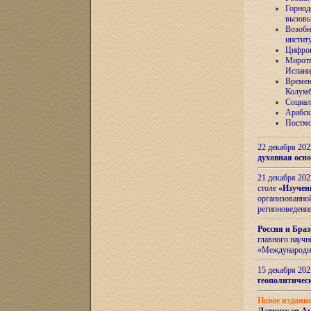
Горнод
вызов
Возобн
инстит
Цифров
Миротв
Испани
Времен
Колумб
Социал
Арабск
Постмо
22 декабря 20
духовная осн
21 декабря 20
столе
«Изучен
организованно
регионоведени
Россия и Бра
главного науч
«Международн
15 декабря 20
геополитическ
Новое издани