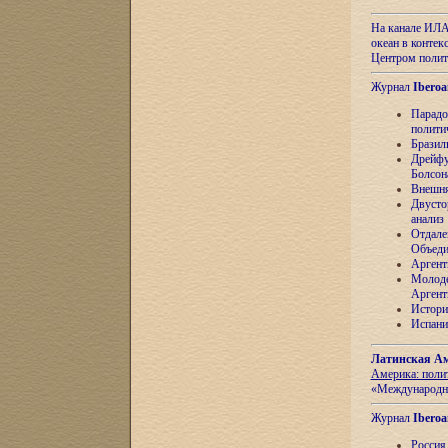
На канале ИЛА
океан в контек
Центром полит
Журнал
Iberoa
Парадо
полити
Бразил
Дрейфу
Болсон
Внешня
Двусто
анализ
Отдале
Объеди
Аргент
Молоде
Аргент
Истори
Испани
Латинская Ам
Америка: поли
«Международн
Журнал
Iberoa
Россия