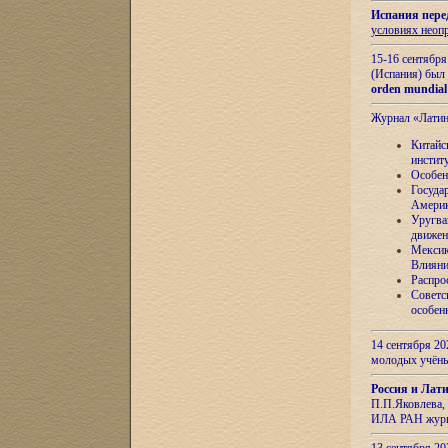
Испания пере
условиях неоп
15-16 сентябр
(Испания) был
orden mundial
Журнал «Лати
Китайс
инстит
Особен
Госуда
Амери
Уругва
движен
Мексик
Влияни
Распро
Советс
особен
14 сентября 20
молодых учён
Россия и Лат
П.П.Яковлева, 
ИЛА РАН журн