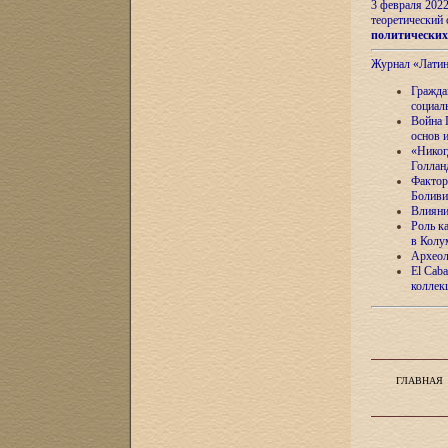
3 февраля 202
теоретический 
политически
Журнал «Лати
Гражда
социал
Война 
основ 
«Никог
Голлан
Фактор
Боливи
Влияни
Роль к
в Колу
Археол
El Caba
коллек
ГЛАВНАЯ