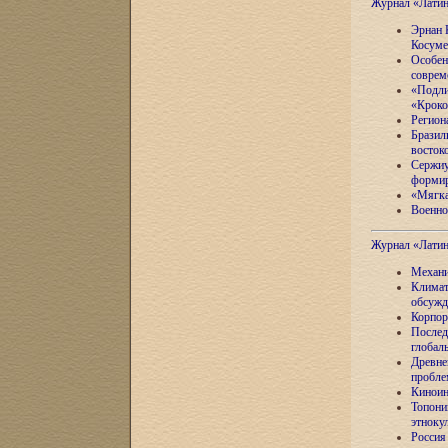
Журнал «Лати
Эрнан 
Косуме
Особен
соврем
«Подли
«Кроко
Регион
Бразил
восток
Сержиу
формир
«Мягка
Военно
Журнал «Лати
Механи
Климат
обсужд
Корпор
Послед
глобал
Древне
пробле
Киноин
Топони
этноку
Россия