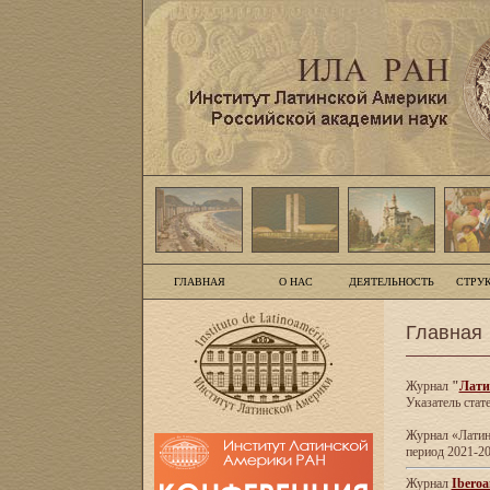
ГЛАВНАЯ
О НАС
ДЕЯТЕЛЬНОСТЬ
СТРУ
Главная
Журнал
"
Лати
Указатель стат
Журнал «Латинс
период 2021-20
Журнал
Iberoa