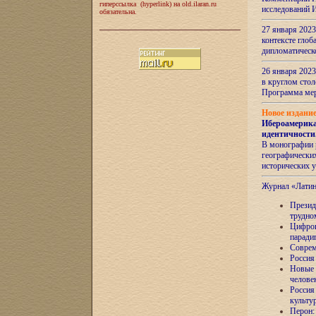
гиперссылка (hyperlink) на old.ilaran.ru
исследований 
обязательна.
27 января 2023
контексте глоб
дипломатическ
26 января 2023
в круглом сто
Программа ме
Новое издани
Ибероамерика
идентичности
В монографии 
географических
исторических 
Журнал «Лати
Президе
трудно
Цифров
паради
Соврем
Россия
Новые 
челове
Россия
культу
Перон: