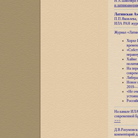
Н.А.Школяра н
и латиноамери
Латинская Ам
П.П.Яковлева, 
ИЛА РАН журн
Журнал «Лати
Хорхе 
времен
«Собст
неравн
Хайме 
полити
На пер
соврем
Либера
Новое 
2019—
«Не оч
устояв
Россий
На канале ИЛА
современной Б
>>>
Д.В.Разумовск
комментарий 