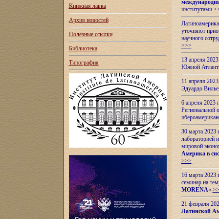
международн
Книжная лавка
институтами
>
Архив новостей
Латиноамерикан
уточняют приор
Полезные ссылки
научного сотр
>>>
Библиотека
13 апреля 202
Типография
Южной Атлант
11 апреля 202
Эдуардо Вилье
6 апреля 2023
Региональной 
ибероамерика
30 марта 2023
лабораторией и
мировой эконо
Америка в сис
>>>
16 марта 2023 
семинар на тем
MORENA
»
>
21 февраля 20
Латинской Ам