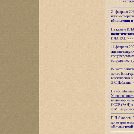
«кругл
24 февраля 202
научно-теорети
обновления в
На канале ИЛА
политических
ИЛА РАН
>>>
11 февраля 202
латиноамерик
спецпредстави
сотрудничест
#2 часть запис
летию
Виктор
выступления и
Э.С.Дабагяна
На youtube ка
Ученого совета
члена-корресп
СССР (РАН) в 1
Д.М.Разумовск
П.П.Яковлев.
договариваетс
«Независимой 