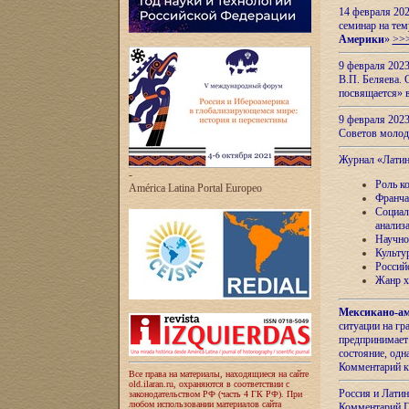
14 февраля 202
семинар на тем
Америки
»
>>
9 февраля 202
В.П. Беляева. 
посвящается» 
9 февраля 2023
Советов моло
Журнал «Лати
-
Роль к
América Latina Portal Europeo
Франча
Социал
анализ
Научно
Культу
Россий
Жанр х
Мексикано-ам
ситуации на г
предпринимает
состояние, одн
Комментарий к
Все права на материалы, находящиеся на сайте
old.ilaran.ru, охраняются в соответствии с
Россия и Лати
законодательством РФ (часть 4 ГК РФ). При
любом использовании материалов сайта
Комментарий П.