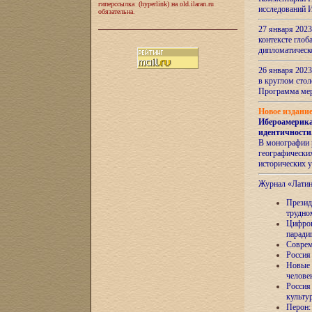
гиперссылка (hyperlink) на old.ilaran.ru
исследований 
обязательна.
27 января 2023
контексте глоб
дипломатическ
26 января 2023
в круглом сто
Программа ме
Новое издани
Ибероамерика
идентичности
В монографии 
географических
исторических 
Журнал «Лати
Президе
трудно
Цифров
паради
Соврем
Россия
Новые 
челове
Россия
культу
Перон: