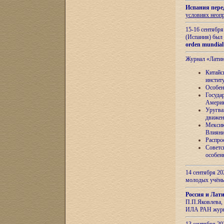
Испания пере
условиях неоп
15-16 сентябр
(Испания) был
orden mundial
Журнал «Лати
Китайс
инстит
Особен
Госуда
Амери
Уругва
движен
Мексик
Влияни
Распро
Советс
особен
14 сентября 20
молодых учён
Россия и Лат
П.П.Яковлева, 
ИЛА РАН журн