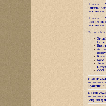
На канале ИЛА
Латинской Амер
политических
На канале ИЛА
Чили и поиск о
политических
Журнал «Лати
Эрнан 
Перево
Визит 
Феноме
Венесу
Бразил
Культ 
Дискус
выступ
СССР и
14 апреля 2022
научно-теорети
Бразилии
"
>>
17 марта 2022 
научно-теорети
Америке: сра