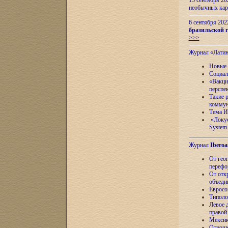
13 сентября 2
необычных кар
6 сентября 20
бразильской г
>>>
Журнал «Лати
Новые 
Социал
«Вакци
перспе
Такие 
коммун
Тема И
«Локус
System 
Журнал
Iberoa
От гео
перефо
От отк
объеди
Евросо
Типоло
Левое д
правой
Мексик
Отноше