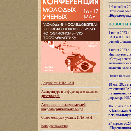
4-6 октября 20
Латинской Аме
Ибероамерика
НОВОСТИ 
1 июня 2023 г.
РАН и ИКСА РА
ученой степени
1 июня 2023 г
Институтом Ла
«Сотрудничеств
экономическог
экономическог
Научный семин
Документы ИЛА РАН
18 мая 2023 г
отношений РАН
Аспирантура и
информация о защитах
латиноамерик
диссертаций
директора ИЛА
Ассоциация исследователей
16-17 мая 202
ибероамериканского мира
«
Латинская Ам
региональную
Совет молодых ученых ИЛА РАН
27 апреля 2023
Конкурс вакансий
«
Перепозицио