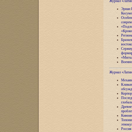
Журнал «Лати
Эрнан 
Косуме
Особен
соврем
«Подли
«Кроко
Регион
Бразил
восток
Сержиу
формир
«Мягка
Военно
Журнал «Лати
Механи
Климат
обсужд
Корпор
Послед
глобал
Древне
пробле
Киноин
Топони
этноку
Россия