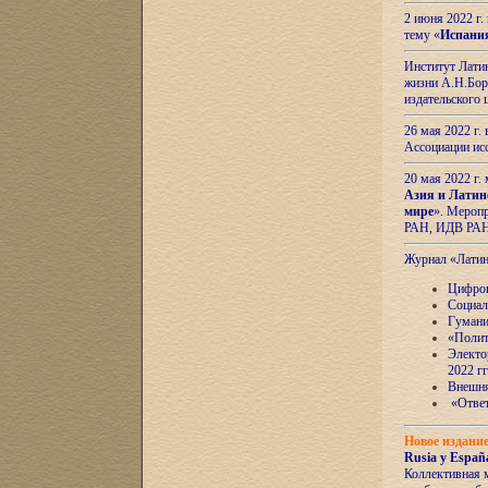
2 июня 2022 г
тему «
Испани
Институт Латин
жизни А.Н.Боро
издательского
26 мая 2022 г
Ассоциации ис
20 мая 2022 г.
Азия и Латин
мире
». Мероп
РАН, ИДВ РА
Журнал «Лати
Цифров
Социал
Гумани
«Полит
Электо
2022 гг
Внешняя
«Ответ
Новое издани
Rusia y España
Коллективная 