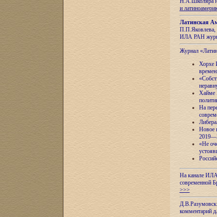
Н.А.Школяра н
и латиноамери
Латинская Ам
П.П.Яковлева, 
ИЛА РАН журн
Журнал «Лати
Хорхе 
времен
«Собст
неравн
Хайме 
полити
На пер
соврем
Либера
Новое 
2019—
«Не оч
устояв
Россий
На канале ИЛА
современной Б
>>>
Д.В.Разумовск
комментарий 