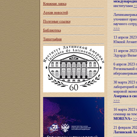
международн
Книжная лавка
институтами
>
Архив новостей
Латиноамерикан
уточняют приор
Полезные ссылки
научного сотр
>>>
Библиотека
13 апреля 202
Типография
Южной Атлант
11 апреля 202
Эдуардо Вилье
6 апреля 2023
Региональной 
ибероамерика
30 марта 2023
лабораторией и
мировой эконо
Америка в сис
>>>
16 марта 2023 
семинар на тем
MORENA
»
>
21 февраля 20
Латинской Ам