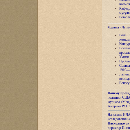
возмож
Кафедр
мусуль
Ретабло
Журнал «Лати
Роль Э
эконом
Конкур
Военно
прошло
Умная 
Пробле
Социал
1910—1
Латинс
исслед
Венесу
Почему прези
политики США 
журнала «Межд
Америки РАН
На канале ИЛА
исследований «
Насколько он
директор Инст