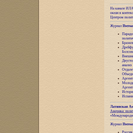
На канале ИЛА
океан в контек
Центром полит
Журнал
Iberoa
Парадо
полити
Бразил
Дрейфу
Болсон
Внешня
Двусто
анализ
Отдале
Объеди
Аргент
Молоде
Аргент
Истори
Испани
Латинская Ам
Америка: поли
«Международн
Журнал
Iberoa
Россия