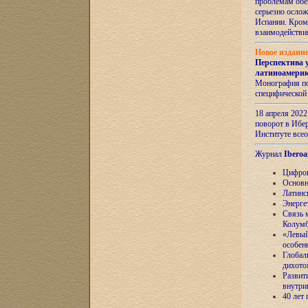
проблемам обе
серьезно ослож
Испании. Кром
взаимодейств
Новое издани
Перспектива 
латиноамери
Монография по
специфической
18 апреля 202
поворот в Ибер
Институте все
Журнал
Iberoa
Цифров
Основн
Латинс
Энерге
Связь 
Колум
«Левый
особен
Глобал
дихото
Развит
внутри
40 лет