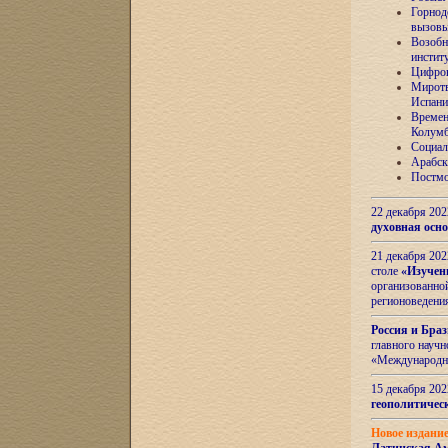
Горнод
вызов
Возобн
инстит
Цифров
Миротв
Испани
Времен
Колумб
Социал
Арабск
Постмо
22 декабря 20
духовная осн
21 декабря 20
столе
«Изучен
организованно
регионоведени
Россия и Бра
главного науч
«Международн
15 декабря 20
геополитическ
Новое издани