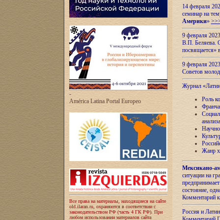
14 февраля 202
семинар на тем
Америки
»
>>
9 февраля 202
В.П. Беляева. 
посвящается» 
9 февраля 2023
Советов моло
Журнал «Лати
-
Роль к
América Latina Portal Europeo
Франча
Социал
анализ
Научно
Культу
Россий
Жанр х
Мексикано-ам
ситуации на г
предпринимает
состояние, одн
Комментарий к
Все права на материалы, находящиеся на сайте
old.ilaran.ru, охраняются в соответствии с
Россия и Лати
законодательством РФ (часть 4 ГК РФ). При
любом использовании материалов сайта
Комментарий П.