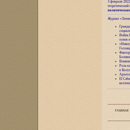
3 февраля 202
теоретический 
политически
Журнал «Лати
Гражда
социал
Война 
основ 
«Никог
Голлан
Фактор
Боливи
Влияни
Роль к
в Колу
Археол
El Caba
коллек
ГЛАВНАЯ