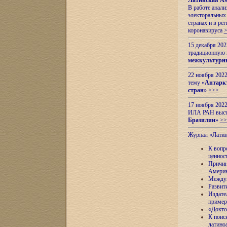
Латинская Ам
В работе анал
электоральных 
странах и в ре
коронавируса
15 декабря 20
традиционную
межкультурны
22 ноября 2022
тему «
Антаркт
стран
»
>>>
17 ноября 2022
ИЛА РАН высту
Бразилии
»
>>
Журнал «Лати
К вопр
ценнос
Причин
Амери
Междун
Развит
Издате
пример
«Докто
К поис
латино