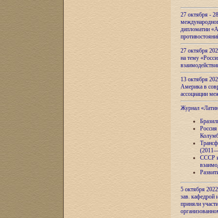
27 октября - 2
международног
дипломатии «А
противостояни
27 октября 20
на тему «Росси
взаимодействи
13 октября 202
Америка в сов
ассоциации ме
Журнал «Лати
Бразил
Россия
Колумб
Трансф
(2011—
СССР и
взаимо
Развит
5 октября 2022
зав. кафедрой
приняли участи
организованно