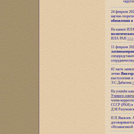
«кругл
24 февраля 202
научно-теорети
обновления в
На канале ИЛА
политических
ИЛА РАН
>>>
11 февраля 202
латиноамерик
спецпредстави
сотрудничест
#2 часть запис
летию
Виктор
выступления и
Э.С.Дабагяна
На youtube ка
Ученого совета
члена-корресп
СССР (РАН) в 1
Д.М.Разумовск
П.П.Яковлев.
договариваетс
«Независимой 