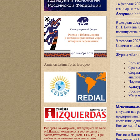
14 февраля 202
семинар на тем
Америки
»
>>
9 февраля 202
В.П. Беляева. 
посвящается» 
9 февраля 2023
Советов моло
Журнал «Лати
-
Роль к
América Latina Portal Europeo
Франча
Социал
анализ
Научно
Культу
Россий
Жанр х
Мексикано-ам
ситуации на г
предпринимает
состояние, одн
Комментарий к
Все права на материалы, находящиеся на сайте
old.ilaran.ru, охраняются в соответствии с
Россия и Лати
законодательством РФ (часть 4 ГК РФ). При
любом использовании материалов сайта
Комментарий П.