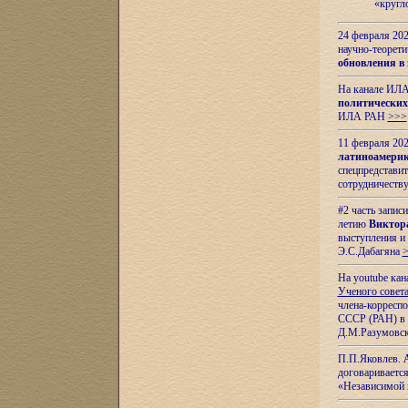
«кругл
24 февраля 202
научно-теорети
обновления в
На канале ИЛА
политических
ИЛА РАН
>>>
11 февраля 202
латиноамерик
спецпредстави
сотрудничест
#2 часть запис
летию
Виктор
выступления и
Э.С.Дабагяна
На youtube ка
Ученого совета
члена-корресп
СССР (РАН) в 1
Д.М.Разумовск
П.П.Яковлев.
договариваетс
«Независимой 