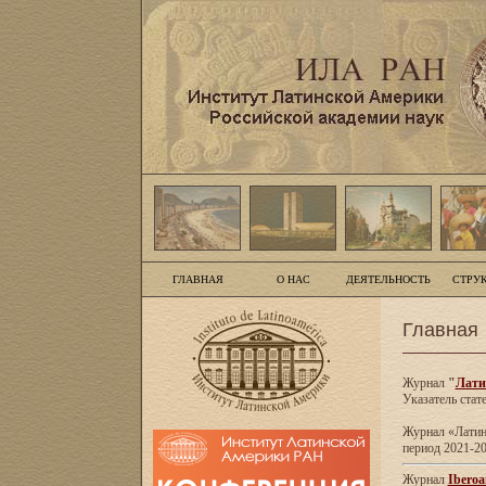
ГЛАВНАЯ
О НАС
ДЕЯТЕЛЬНОСТЬ
СТРУ
Главная
Журнал
"
Лати
Указатель стат
Журнал «Латинс
период 2021-20
Журнал
Iberoa