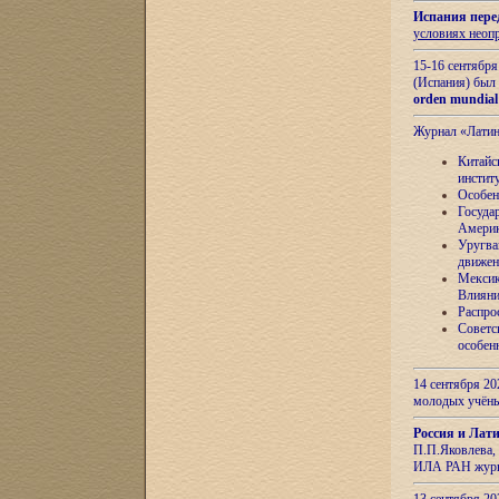
Испания пере
условиях неоп
15-16 сентябр
(Испания) был
orden mundial
Журнал «Лати
Китайс
инстит
Особен
Госуда
Амери
Уругва
движен
Мексик
Влияни
Распро
Советс
особен
14 сентября 20
молодых учён
Россия и Лат
П.П.Яковлева, 
ИЛА РАН журн