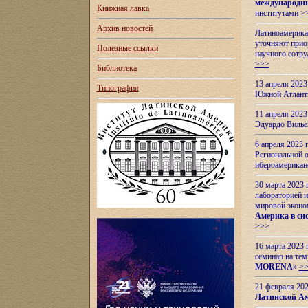
международн
Книжная лавка
институтами
>
Архив новостей
Латиноамерикан
уточняют приор
Полезные ссылки
научного сотр
>>>
Библиотека
13 апреля 202
Типография
Южной Атлант
11 апреля 202
Эдуардо Вилье
6 апреля 2023
Региональной 
ибероамерика
30 марта 2023
лабораторией и
мировой эконо
Америка в сис
>>>
16 марта 2023 
семинар на тем
MORENA
»
>
21 февраля 20
Латинской Ам