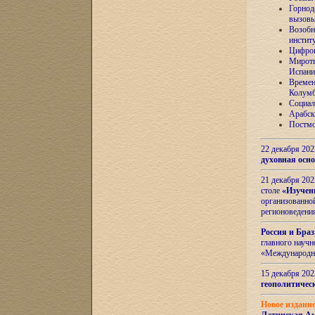
Горнод
вызов
Возобн
инстит
Цифров
Миротв
Испани
Времен
Колумб
Социал
Арабск
Постмо
22 декабря 20
духовная осн
21 декабря 20
столе
«Изучен
организованно
регионоведени
Россия и Бра
главного науч
«Международн
15 декабря 20
геополитическ
Новое издани