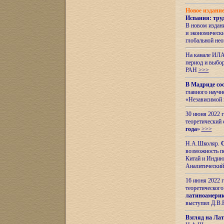
Новое издани
Испания: тру
В новом издан
и экономическ
глобальной не
На канале ИЛА
период и выбо
РАН
>>>
В Мадриде со
главного науч
«Независимой 
30 июня 2022 
теоретический 
года
»
>>>
Н.А.Школяр.
С
возможность пе
Китай и Индию,
Аналитический
16 июня 2022 г
теоретического
латиноамерик
выступил Д.В.
Взгляд на Ла