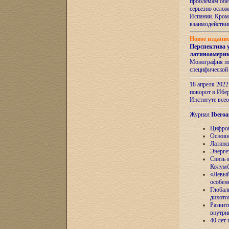
проблемам обе
серьезно ослож
Испании. Кром
взаимодейств
Новое издани
Перспектива 
латиноамери
Монография по
специфической
18 апреля 202
поворот в Ибер
Институте все
Журнал
Iberoa
Цифров
Основн
Латинс
Энерге
Связь 
Колум
«Левый
особен
Глобал
дихото
Развит
внутри
40 лет