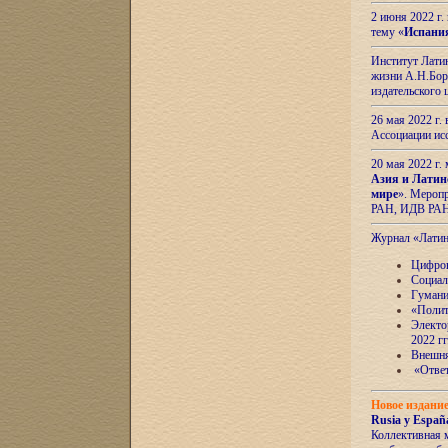
2 июня 2022 г
тему «
Испани
Институт Латин
жизни А.Н.Боро
издательского
26 мая 2022 г
Ассоциации ис
20 мая 2022 г.
Азия и Латин
мире
». Мероп
РАН, ИДВ РА
Журнал «Лати
Цифров
Социал
Гумани
«Полит
Электо
2022 гг
Внешняя
«Ответ
Новое издани
Rusia y España
Коллективная 