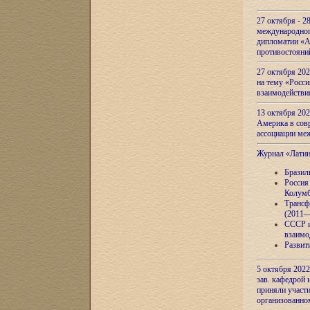
27 октября - 2
международног
дипломатии «А
противостояни
27 октября 20
на тему «Росси
взаимодействи
13 октября 202
Америка в сов
ассоциации ме
Журнал «Лати
Бразил
Россия
Колумб
Трансф
(2011—
СССР и
взаимо
Развит
5 октября 2022
зав. кафедрой
приняли участи
организованно