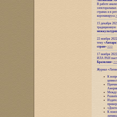
Латинская Ам
В работе анал
электоральных 
странах и в ре
коронавируса
15 декабря 20
традиционную
межкультурны
22 ноября 2022
тему «
Антаркт
стран
»
>>>
17 ноября 2022
ИЛА РАН высту
Бразилии
»
>>
Журнал «Лати
К вопр
ценнос
Причин
Амери
Междун
Развит
Издате
пример
«Докто
К поис
латино