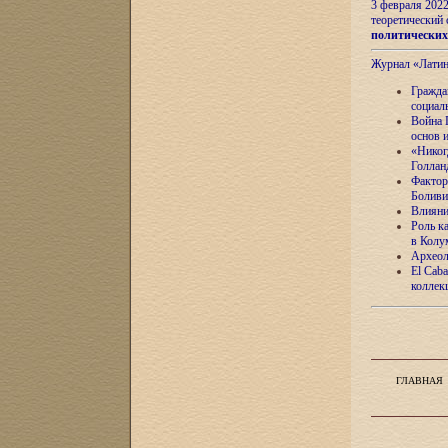
3 февраля 202
теоретический 
политически
Журнал «Лати
Гражда
социал
Война 
основ 
«Никог
Голлан
Фактор
Боливи
Влияни
Роль к
в Колу
Археол
El Caba
коллек
ГЛАВНАЯ