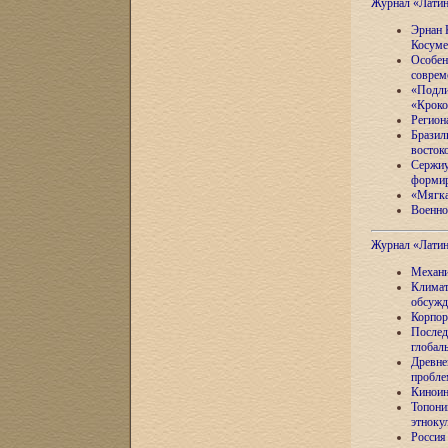
Журнал «Лати
Эрнан 
Косуме
Особен
соврем
«Подли
«Кроко
Регион
Бразил
восток
Сержиу
формир
«Мягка
Военно
Журнал «Лати
Механи
Климат
обсужд
Корпор
Послед
глобал
Древне
пробле
Киноин
Топони
этноку
Россия