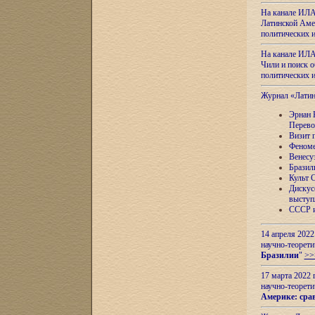
На канале ИЛА
Латинской Амер
политических
На канале ИЛА
Чили и поиск о
политических
Журнал «Лати
Эрнан 
Перево
Визит 
Феноме
Венесу
Бразил
Культ 
Дискус
выступ
СССР и
14 апреля 2022
научно-теорети
Бразилии
"
>>
17 марта 2022 
научно-теорети
Америке: сра