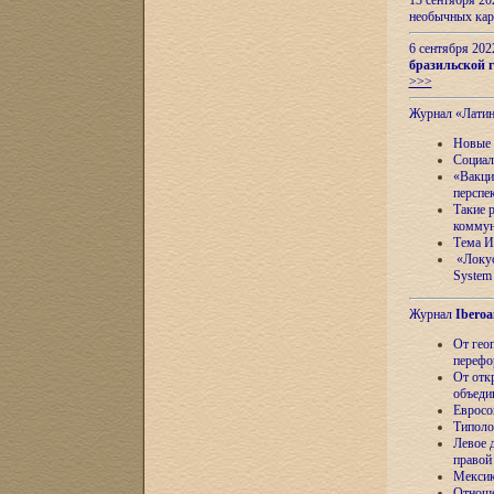
13 сентября 2
необычных кар
6 сентября 20
бразильской г
>>>
Журнал «Лати
Новые 
Социал
«Вакци
перспе
Такие 
коммун
Тема И
«Локус
System 
Журнал
Iberoa
От гео
перефо
От отк
объеди
Евросо
Типоло
Левое д
правой
Мексик
Отноше