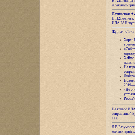
Н.А.Школяра н
и латиноамери
Латинская Ам
П.П.Яковлева, 
ИЛА РАН журн
Журнал «Лати
Хорхе 
времен
«Собст
неравн
Хайме 
полити
На пер
соврем
Либера
Новое 
2019—
«Не оч
устояв
Россий
На канале ИЛА
современной Б
>>>
Д.В.Разумовск
комментарий 