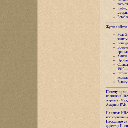
возмож
Кафедр
мусуль
Ретабло
Журнал «Лати
Роль Э
эконом
Конкур
Военно
прошло
Умная 
Пробле
Социал
1910—1
Латинс
исслед
Венесу
Почему прези
политики США 
журнала «Межд
Америки РАН
На канале ИЛА
исследований «
Насколько он
директор Инст