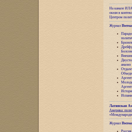
На канале ИЛА
океан в контек
Центром полит
Журнал
Iberoa
Парадо
полити
Бразил
Дрейфу
Болсон
Внешня
Двусто
анализ
Отдале
Объеди
Аргент
Молоде
Аргент
Истори
Испани
Латинская Ам
Америка: поли
«Международн
Журнал
Iberoa
Россия