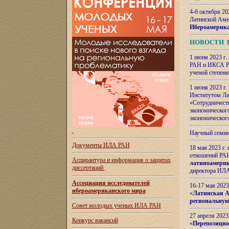
4-6 октября 20
Латинской Аме
Ибероамерика
НОВОСТИ 
1 июня 2023 г.
РАН и ИКСА РА
ученой степени
1 июня 2023 г
Институтом Ла
«Сотрудничеств
экономическог
экономическог
Научный семин
Документы ИЛА РАН
18 мая 2023 г
отношений РАН
Аспирантура и
информация о защитах
латиноамерик
диссертаций
директора ИЛА
Ассоциация исследователей
16-17 мая 202
ибероамериканского мира
«
Латинская Ам
региональную
Совет молодых ученых ИЛА РАН
27 апреля 2023
Конкурс вакансий
«
Перепозицио