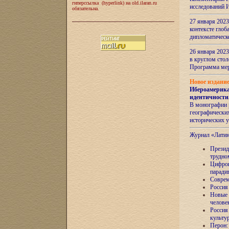
гиперссылка (hyperlink) на old.ilaran.ru
исследований 
обязательна.
27 января 2023
контексте глоб
дипломатическ
26 января 2023
в круглом сто
Программа ме
Новое издани
Ибероамерика
идентичности
В монографии 
географических
исторических 
Журнал «Лати
Президе
трудно
Цифров
паради
Соврем
Россия
Новые 
челове
Россия
культу
Перон: