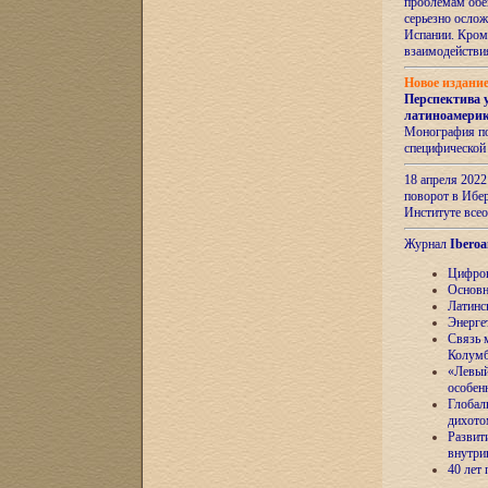
проблемам обе
серьезно ослож
Испании. Кром
взаимодейств
Новое издани
Перспектива 
латиноамери
Монография по
специфической
18 апреля 202
поворот в Ибер
Институте все
Журнал
Iberoa
Цифров
Основн
Латинс
Энерге
Связь 
Колум
«Левый
особен
Глобал
дихото
Развит
внутри
40 лет