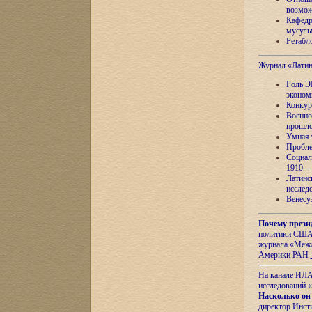
возмож
Кафедр
мусуль
Ретабло
Журнал «Лати
Роль Э
эконом
Конкур
Военно
прошло
Умная 
Пробле
Социал
1910—1
Латинс
исслед
Венесу
Почему прези
политики США 
журнала «Межд
Америки РАН
На канале ИЛА
исследований «
Насколько он
директор Инст