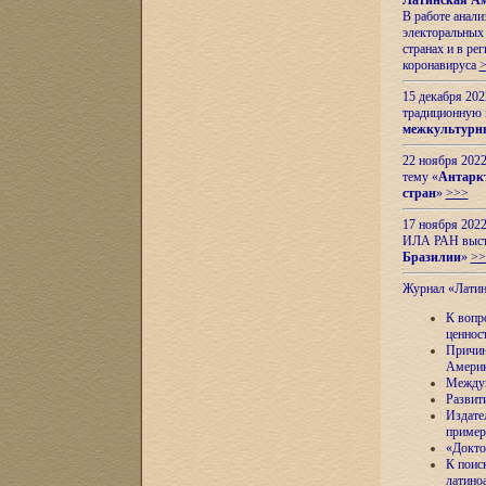
Латинская Ам
В работе анал
электоральных 
странах и в ре
коронавируса
15 декабря 20
традиционную
межкультурны
22 ноября 2022
тему «
Антаркт
стран
»
>>>
17 ноября 2022
ИЛА РАН высту
Бразилии
»
>>
Журнал «Лати
К вопр
ценнос
Причин
Амери
Междун
Развит
Издате
пример
«Докто
К поис
латино