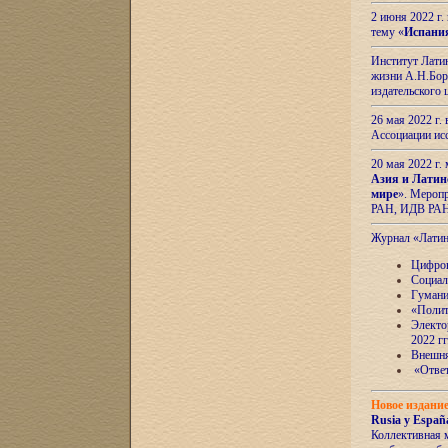
2 июня 2022 г
тему «
Испани
Институт Латин
жизни А.Н.Боро
издательского
26 мая 2022 г
Ассоциации ис
20 мая 2022 г.
Азия и Латин
мире
». Мероп
РАН, ИДВ РА
Журнал «Лати
Цифров
Социал
Гумани
«Полит
Электо
2022 гг
Внешняя
«Ответ
Новое издани
Rusia y España
Коллективная 