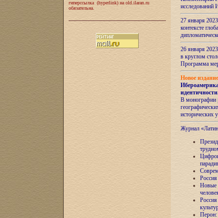
гиперссылка (hyperlink) на old.ilaran.ru
исследований 
обязательна.
27 января 2023
контексте глоб
дипломатическ
26 января 2023
в круглом сто
Программа ме
Новое издани
Ибероамерика
идентичности
В монографии 
географических
исторических 
Журнал «Лати
Президе
трудно
Цифров
паради
Соврем
Россия
Новые 
челове
Россия
культу
Перон: