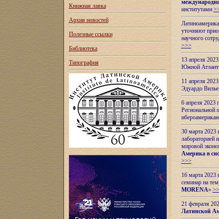
международн
Книжная лавка
институтами
>
Архив новостей
Латиноамерикан
уточняют приор
Полезные ссылки
научного сотр
>>>
Библиотека
13 апреля 202
Типография
Южной Атлант
11 апреля 202
Эдуардо Вилье
6 апреля 2023
Региональной 
ибероамерика
30 марта 2023
лабораторией и
мировой эконо
Америка в сис
>>>
16 марта 2023 
семинар на тем
MORENA
»
>
21 февраля 20
Латинской Ам