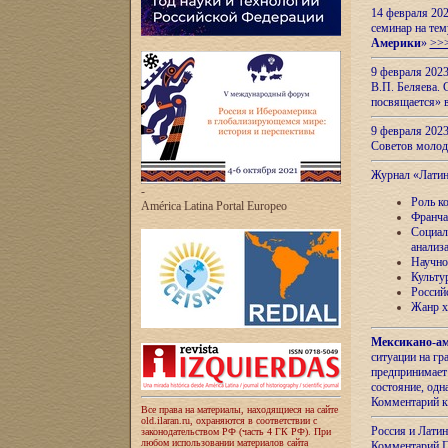
14 февраля 202
семинар на тем
Америки
»
>>
9 февраля 202
В.П. Беляева. 
посвящается» 
9 февраля 2023
Советов моло
Журнал «Лати
-
Роль к
América Latina Portal Europeo
Франча
Социал
анализ
Научно
Культу
Россий
Жанр х
Мексикано-ам
ситуации на г
предпринимает
состояние, одн
Комментарий к
Все права на материалы, находящиеся на сайте
old.ilaran.ru, охраняются в соответствии с
Россия и Лати
законодательством РФ (часть 4 ГК РФ). При
любом использовании материалов сайта
Комментарий П.