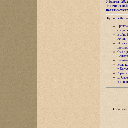
3 февраля 202
теоретический 
политически
Журнал «Лати
Гражда
социал
Война 
основ 
«Никог
Голлан
Фактор
Боливи
Влияни
Роль к
в Колу
Археол
El Caba
коллек
ГЛАВНАЯ