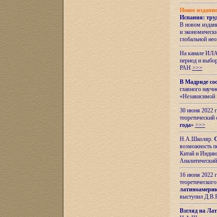
Новое издани
Испания: тру
В новом издан
и экономическ
глобальной не
На канале ИЛА
период и выбо
РАН
>>>
В Мадриде со
главного науч
«Независимой 
30 июня 2022 
теоретический 
года
»
>>>
Н.А.Школяр.
С
возможность пе
Китай и Индию,
Аналитический
16 июня 2022 г
теоретического
латиноамерик
выступил Д.В.
Взгляд на Ла