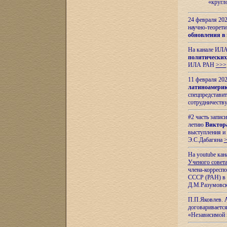
«кругл
24 февраля 202
научно-теорети
обновления в
На канале ИЛА
политических
ИЛА РАН
>>>
11 февраля 202
латиноамерик
спецпредстави
сотрудничест
#2 часть запис
летию
Виктор
выступления и
Э.С.Дабагяна
На youtube ка
Ученого совета
члена-корресп
СССР (РАН) в 1
Д.М.Разумовск
П.П.Яковлев.
договариваетс
«Независимой 