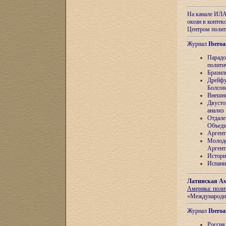
На канале ИЛА
океан в контек
Центром полит
Журнал
Iberoa
Парадо
полити
Бразил
Дрейфу
Болсон
Внешня
Двусто
анализ
Отдале
Объеди
Аргент
Молоде
Аргент
Истори
Испани
Латинская Ам
Америка: поли
«Международн
Журнал
Iberoa
Россия