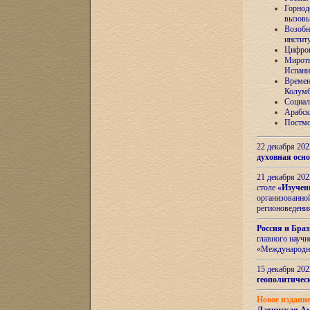
Горнод
вызов
Возобн
инстит
Цифров
Миротв
Испани
Времен
Колумб
Социал
Арабск
Постмо
22 декабря 20
духовная осн
21 декабря 20
столе
«Изучен
организованно
регионоведени
Россия и Бра
главного науч
«Международн
15 декабря 20
геополитическ
Новое издани