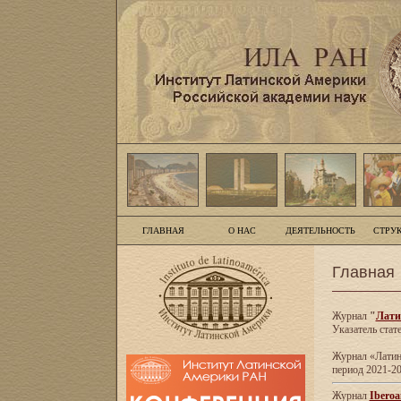
ГЛАВНАЯ
О НАС
ДЕЯТЕЛЬНОСТЬ
СТРУ
Главная
Журнал
"
Лати
Указатель стат
Журнал «Латинс
период 2021-20
Журнал
Iberoa