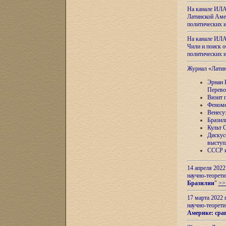
На канале ИЛА
Латинской Амер
политических
На канале ИЛА
Чили и поиск о
политических
Журнал «Лати
Эрнан 
Перево
Визит 
Феноме
Венесу
Бразил
Культ 
Дискус
выступ
СССР и
14 апреля 2022
научно-теорети
Бразилии
"
>>
17 марта 2022 
научно-теорети
Америке: сра