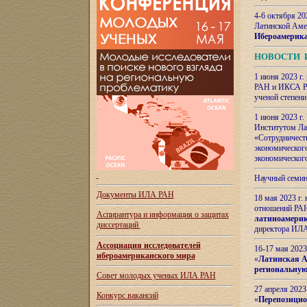
4-6 октября 20
Латинской Аме
Ибероамерика
НОВОСТИ 
1 июня 2023 г.
РАН и ИКСА РА
ученой степени
1 июня 2023 г
Институтом Ла
«Сотрудничеств
экономическог
экономическог
Научный семин
Документы ИЛА РАН
18 мая 2023 г
отношений РАН
Аспирантура и
информация о защитах
латиноамерик
диссертаций
директора ИЛА
Ассоциация исследователей
16-17 мая 202
ибероамериканского мира
«
Латинская Ам
региональную
Совет молодых ученых ИЛА РАН
27 апреля 2023
Конкурс вакансий
«
Перепозицио