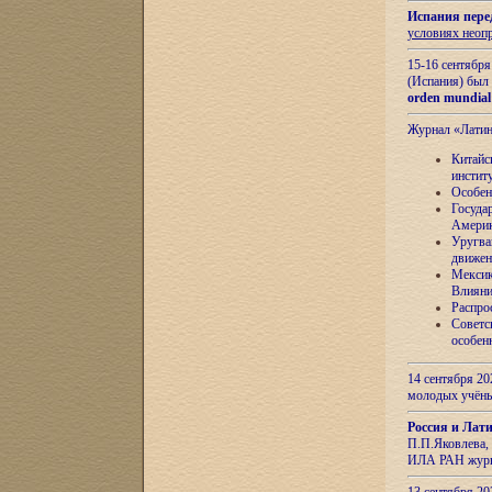
Испания пере
условиях неоп
15-16 сентябр
(Испания) был
orden mundial
Журнал «Лати
Китайс
инстит
Особен
Госуда
Амери
Уругва
движен
Мексик
Влияни
Распро
Советс
особен
14 сентября 20
молодых учён
Россия и Лат
П.П.Яковлева, 
ИЛА РАН журн