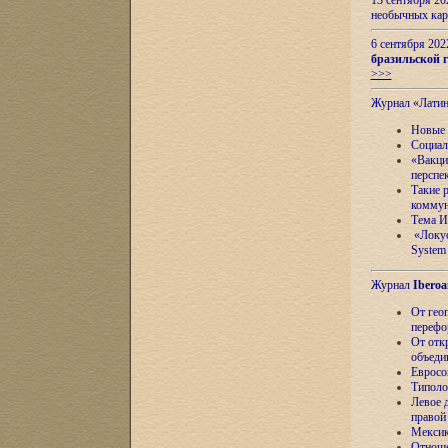
13 сентября 2
необычных кар
6 сентября 20
бразильской г
>>>
Журнал «Лати
Новые 
Социал
«Вакци
перспе
Такие 
коммун
Тема И
«Локус
System 
Журнал
Iberoa
От гео
перефо
От отк
объеди
Евросо
Типоло
Левое д
правой
Мексик
Отноше