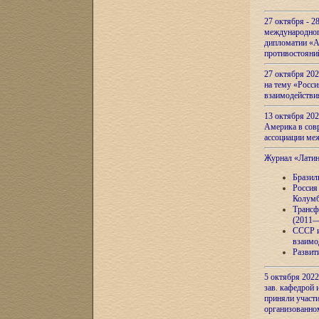
27 октября - 2
международног
дипломатии «А
противостояни
27 октября 20
на тему «Росси
взаимодействи
13 октября 202
Америка в сов
ассоциации ме
Журнал «Лати
Бразил
Россия
Колумб
Трансф
(2011—
СССР и
взаимо
Развит
5 октября 2022
зав. кафедрой
приняли участи
организованно