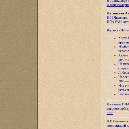
Н.А.Школяра н
и латиноамери
Латинская Ам
П.П.Яковлева, 
ИЛА РАН журн
Журнал «Лати
Хорхе 
времен
«Собст
неравн
Хайме 
полити
На пер
соврем
Либера
Новое 
2019—
«Не оч
устояв
Россий
На канале ИЛА
современной Б
>>>
Д.В.Разумовск
комментарий 