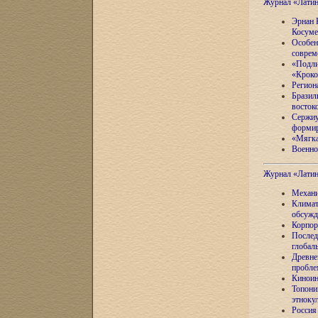
Журнал «Лати
Эрнан 
Косуме
Особен
соврем
«Подли
«Кроко
Регион
Бразил
восток
Сержиу
формир
«Мягка
Военно
Журнал «Лати
Механи
Климат
обсужд
Корпор
Послед
глобал
Древне
пробле
Киноин
Топони
этноку
Россия