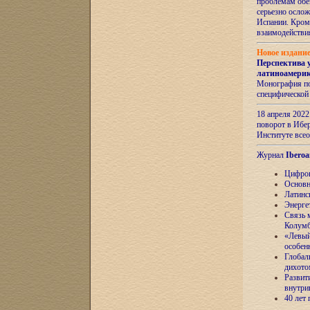
проблемам обе
серьезно ослож
Испании. Кром
взаимодейств
Новое издани
Перспектива 
латиноамери
Монография по
специфической
18 апреля 202
поворот в Ибер
Институте все
Журнал
Iberoa
Цифров
Основн
Латинс
Энерге
Связь 
Колум
«Левый
особен
Глобал
дихото
Развит
внутри
40 лет