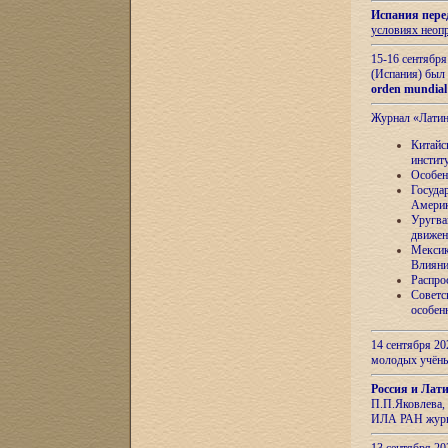
Испания пере
условиях неоп
15-16 сентябр
(Испания) был
orden mundial
Журнал «Лати
Китайс
инстит
Особен
Госуда
Амери
Уругва
движен
Мексик
Влияни
Распро
Советс
особен
14 сентября 20
молодых учён
Россия и Лат
П.П.Яковлева, 
ИЛА РАН журн