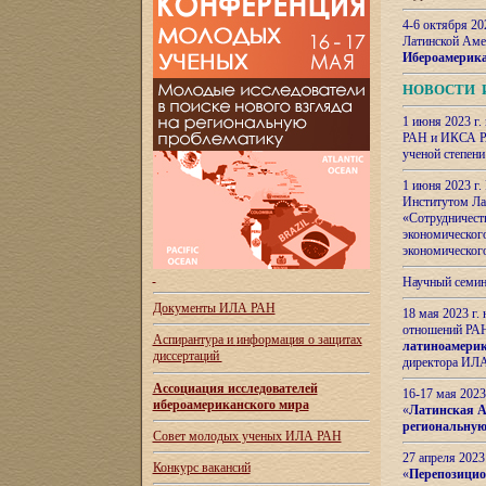
4-6 октября 20
Латинской Аме
Ибероамерика
НОВОСТИ 
1 июня 2023 г.
РАН и ИКСА РА
ученой степени
1 июня 2023 г
Институтом Ла
«Сотрудничеств
экономическог
экономическог
Научный семин
Документы ИЛА РАН
18 мая 2023 г
отношений РАН
Аспирантура и
информация о защитах
латиноамерик
диссертаций
директора ИЛА
Ассоциация исследователей
16-17 мая 202
ибероамериканского мира
«
Латинская Ам
региональную
Совет молодых ученых ИЛА РАН
27 апреля 2023
Конкурс вакансий
«
Перепозицио