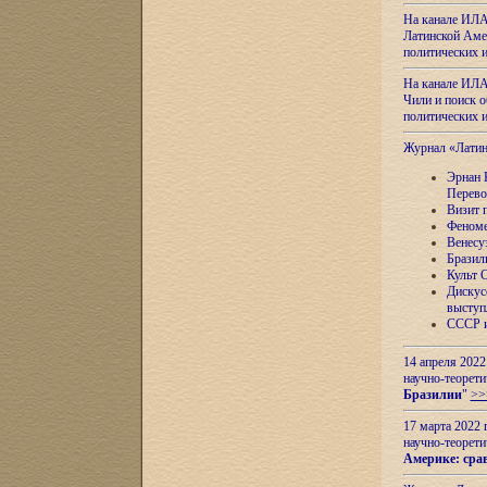
На канале ИЛА
Латинской Амер
политических
На канале ИЛА
Чили и поиск о
политических
Журнал «Лати
Эрнан 
Перево
Визит 
Феноме
Венесу
Бразил
Культ 
Дискус
выступ
СССР и
14 апреля 2022
научно-теорети
Бразилии
"
>>
17 марта 2022 
научно-теорети
Америке: сра