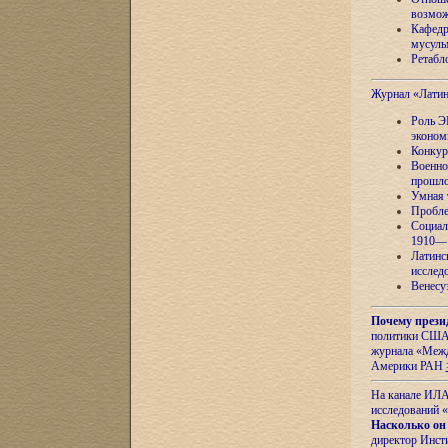
возмож
Кафедр
мусуль
Ретабло
Журнал «Лати
Роль Э
эконом
Конкур
Военно
прошло
Умная 
Пробле
Социал
1910—1
Латинс
исслед
Венесу
Почему прези
политики США 
журнала «Межд
Америки РАН
На канале ИЛА
исследований «
Насколько он
директор Инст