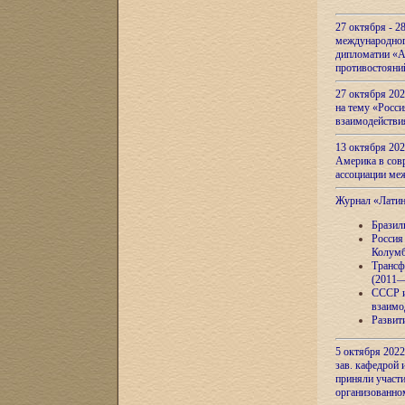
27 октября - 2
международног
дипломатии «А
противостояни
27 октября 20
на тему «Росси
взаимодействи
13 октября 202
Америка в сов
ассоциации ме
Журнал «Лати
Бразил
Россия
Колумб
Трансф
(2011—
СССР и
взаимо
Развит
5 октября 2022
зав. кафедрой
приняли участи
организованно