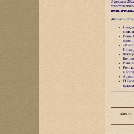
3 февраля 202
теоретический 
политически
Журнал «Лати
Гражда
социал
Война 
основ 
«Никог
Голлан
Фактор
Боливи
Влияни
Роль к
в Колу
Археол
El Caba
коллек
ГЛАВНАЯ