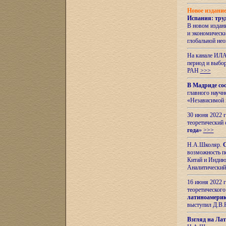
Новое издани
Испания: тру
В новом издан
и экономическ
глобальной не
На канале ИЛА
период и выбо
РАН
>>>
В Мадриде со
главного науч
«Независимой 
30 июня 2022 
теоретический 
года
»
>>>
Н.А.Школяр.
С
возможность пе
Китай и Индию,
Аналитический
16 июня 2022 г
теоретического
латиноамерик
выступил Д.В.
Взгляд на Ла