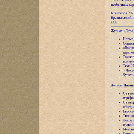
13 сентября 2
необычных кар
6 сентября 20
бразильской г
>>>
Журнал «Лати
Новые 
Социал
«Вакци
перспе
Такие 
коммун
Тема И
«Локус
System 
Журнал
Iberoa
От гео
перефо
От отк
объеди
Евросо
Типоло
Левое д
правой
Мексик
Отноше