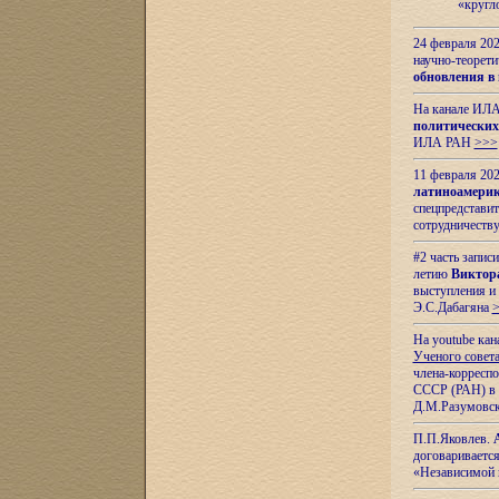
«кругл
24 февраля 202
научно-теорети
обновления в
На канале ИЛА
политических
ИЛА РАН
>>>
11 февраля 202
латиноамерик
спецпредстави
сотрудничест
#2 часть запис
летию
Виктор
выступления и
Э.С.Дабагяна
На youtube ка
Ученого совета
члена-корресп
СССР (РАН) в 1
Д.М.Разумовск
П.П.Яковлев.
договариваетс
«Независимой 