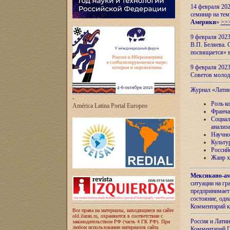
14 февраля 202
семинар на тем
Америки
»
>>
9 февраля 202
В.П. Беляева. 
посвящается» 
9 февраля 2023
Советов моло
Журнал «Лати
-
Роль к
América Latina Portal Europeo
Франча
Социал
анализ
Научно
Культу
Россий
Жанр х
Мексикано-ам
ситуации на г
предпринимает
состояние, одн
Комментарий к
Все права на материалы, находящиеся на сайте
old.ilaran.ru, охраняются в соответствии с
Россия и Лати
законодательством РФ (часть 4 ГК РФ). При
любом использовании материалов сайта
Комментарий П.