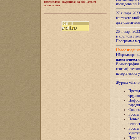
гиперссылка (hyperlink) на old.ilaran.ru
исследований 
обязательна.
27 января 2023
контексте глоб
дипломатическ
26 января 2023
в круглом сто
Программа ме
Новое издани
Ибероамерика
идентичности
В монографии 
географических
исторических 
Журнал «Лати
Президе
трудно
Цифров
паради
Соврем
Россия
Новые 
челове
Россия
культу
Перон: