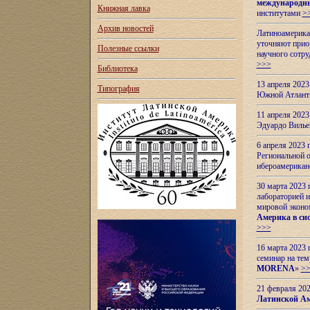
международн
Книжная лавка
институтами
>
Архив новостей
Латиноамерикан
уточняют приор
Полезные ссылки
научного сотр
>>>
Библиотека
13 апреля 202
Типография
Южной Атлант
11 апреля 202
Эдуардо Вилье
6 апреля 2023
Региональной 
ибероамерика
30 марта 2023
лабораторией и
мировой эконо
Америка в сис
>>>
16 марта 2023 
семинар на тем
MORENA
»
>
21 февраля 20
Латинской Ам