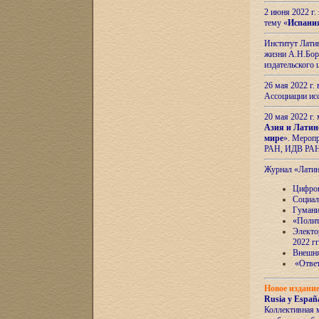
2 июня 2022 г
тему «
Испани
Институт Латин
жизни А.Н.Боро
издательского
26 мая 2022 г
Ассоциации ис
20 мая 2022 г.
Азия и Латин
мире
». Мероп
РАН, ИДВ РА
Журнал «Лати
Цифров
Социал
Гумани
«Полит
Электо
2022 гг
Внешняя
«Ответ
Новое издани
Rusia y España
Коллективная 