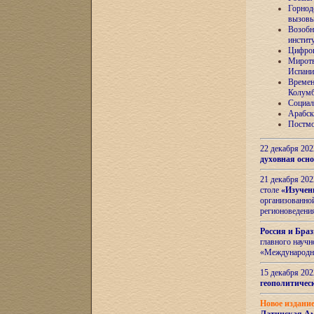
Горнод
вызов
Возобн
инстит
Цифров
Миротв
Испани
Времен
Колумб
Социал
Арабск
Постмо
22 декабря 20
духовная осн
21 декабря 20
столе
«Изучен
организованно
регионоведени
Россия и Бра
главного науч
«Международн
15 декабря 20
геополитическ
Новое издани