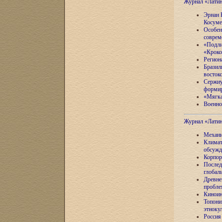
Журнал «Лати
Эрнан 
Косуме
Особен
соврем
«Подли
«Кроко
Регион
Бразил
восток
Сержиу
формир
«Мягка
Военно
Журнал «Лати
Механи
Климат
обсужд
Корпор
Послед
глобал
Древне
пробле
Киноин
Топони
этноку
Россия