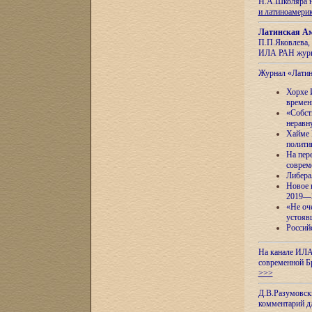
Н.А.Школяра н
и латиноамери
Латинская Ам
П.П.Яковлева, 
ИЛА РАН журн
Журнал «Лати
Хорхе 
времен
«Собст
неравн
Хайме 
полити
На пер
соврем
Либера
Новое 
2019—
«Не оч
устояв
Россий
На канале ИЛА
современной Б
>>>
Д.В.Разумовск
комментарий 