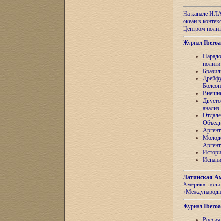
На канале ИЛА
океан в контек
Центром полит
Журнал
Iberoa
Парадо
полити
Бразил
Дрейфу
Болсон
Внешня
Двусто
анализ
Отдале
Объеди
Аргент
Молоде
Аргент
Истори
Испани
Латинская Ам
Америка: поли
«Международн
Журнал
Iberoa
Россия