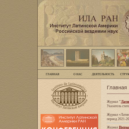
ГЛАВНАЯ
О НАС
ДЕЯТЕЛЬНОСТЬ
СТРУ
Главная
Журнал
"
Лати
Указатель стат
Журнал «Латинс
период 2021-20
Журнал
Iberoa