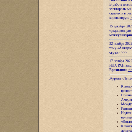
Латинская Ам
В работе анал
электоральных 
странах и в ре
коронавируса
15 декабря 20
традиционную
межкультурны
22 ноября 2022
тему «
Антаркт
стран
»
>>>
17 ноября 2022
ИЛА РАН высту
Бразилии
»
>>
Журнал «Лати
К вопр
ценнос
Причин
Амери
Междун
Развит
Издате
пример
«Докто
К поис
латино