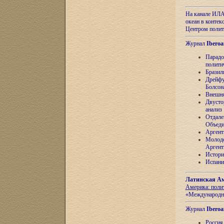
На канале ИЛА
океан в контек
Центром полит
Журнал
Iberoa
Парадо
полити
Бразил
Дрейфу
Болсон
Внешня
Двусто
анализ
Отдале
Объеди
Аргент
Молоде
Аргент
Истори
Испани
Латинская Ам
Америка: поли
«Международн
Журнал
Iberoa
Россия