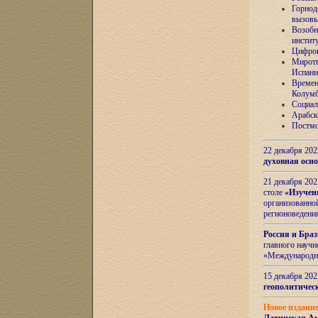
Горнод
вызов
Возобн
инстит
Цифров
Миротв
Испани
Времен
Колумб
Социал
Арабск
Постмо
22 декабря 20
духовная осн
21 декабря 20
столе
«Изучен
организованно
регионоведени
Россия и Бра
главного науч
«Международн
15 декабря 20
геополитическ
Новое издани