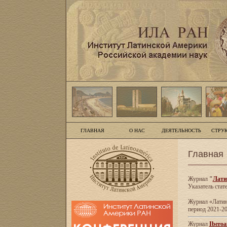
ГЛАВНАЯ
О НАС
ДЕЯТЕЛЬНОСТЬ
СТРУ
Главная
Журнал
"
Лати
Указатель стат
Журнал «Латинс
период 2021-20
Журнал
Iberoa