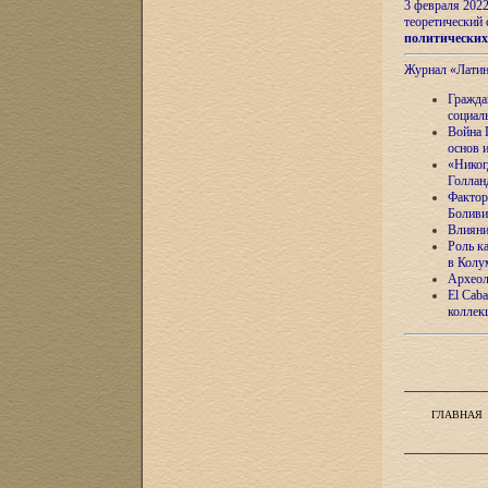
3 февраля 202
теоретический 
политически
Журнал «Лати
Гражда
социал
Война 
основ 
«Никог
Голлан
Фактор
Боливи
Влияни
Роль к
в Колу
Археол
El Caba
коллек
ГЛАВНАЯ