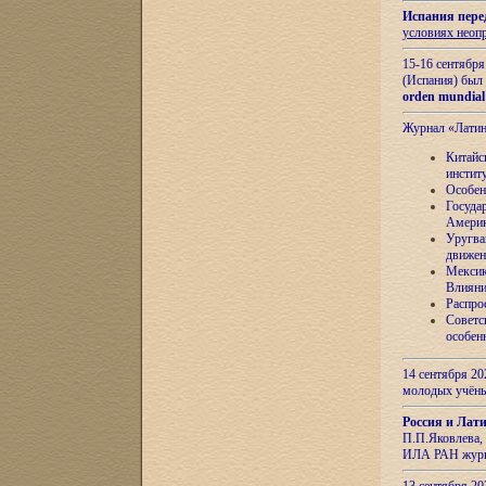
Испания пере
условиях неоп
15-16 сентябр
(Испания) был
orden mundial
Журнал «Лати
Китайс
инстит
Особен
Госуда
Амери
Уругва
движен
Мексик
Влияни
Распро
Советс
особен
14 сентября 20
молодых учён
Россия и Лат
П.П.Яковлева, 
ИЛА РАН журн