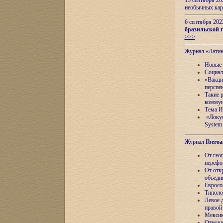
13 сентября 2
необычных кар
6 сентября 20
бразильской г
>>>
Журнал «Лати
Новые 
Социал
«Вакци
перспе
Такие 
коммун
Тема И
«Локус
System 
Журнал
Iberoa
От гео
перефо
От отк
объеди
Евросо
Типоло
Левое д
правой
Мексик
Отноше