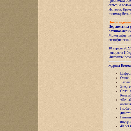
проблемам обе
серьезно ослож
Испании. Кром
взаимодейств
Новое издани
Перспектива 
латиноамери
Монография по
специфической
18 апреля 202
поворот в Ибер
Институте все
Журнал
Iberoa
Цифров
Основн
Латинс
Энерге
Связь 
Колум
«Левый
особен
Глобал
дихото
Развит
внутри
40 лет