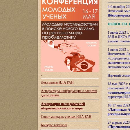
4-6 октября 20
Латинской Аме
Ибероамерика
НОВОСТИ 
1 июня 2023 г.
РАН и ИКСА РА
ученой степени
1 июня 2023 г
Институтом Ла
«Сотрудничеств
экономическог
экономическог
Научный семин
Документы ИЛА РАН
18 мая 2023 г
отношений РАН
Аспирантура и
информация о защитах
латиноамерик
диссертаций
директора ИЛА
Ассоциация исследователей
16-17 мая 202
ибероамериканского мира
«
Латинская Ам
региональную
Совет молодых ученых ИЛА РАН
27 апреля 2023
Конкурс вакансий
«
Перепозицио