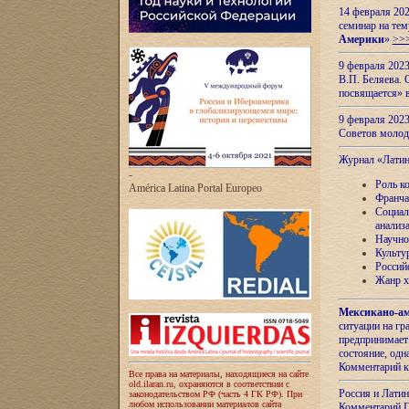
14 февраля 202
семинар на тем
Америки
»
>>
9 февраля 202
В.П. Беляева. 
посвящается» 
9 февраля 2023
Советов моло
Журнал «Лати
-
Роль к
América Latina Portal Europeo
Франча
Социал
анализ
Научно
Культу
Россий
Жанр х
Мексикано-ам
ситуации на г
предпринимает
состояние, одн
Комментарий к
Все права на материалы, находящиеся на сайте
old.ilaran.ru, охраняются в соответствии с
Россия и Лати
законодательством РФ (часть 4 ГК РФ). При
любом использовании материалов сайта
Комментарий П.