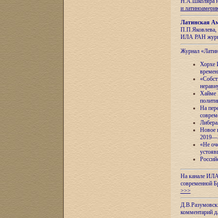
Н.А.Школяра н
и латиноамери
Латинская Ам
П.П.Яковлева, 
ИЛА РАН журн
Журнал «Лати
Хорхе 
времен
«Собст
неравн
Хайме 
полити
На пер
соврем
Либера
Новое 
2019—
«Не оч
устояв
Россий
На канале ИЛА
современной Б
>>>
Д.В.Разумовск
комментарий 