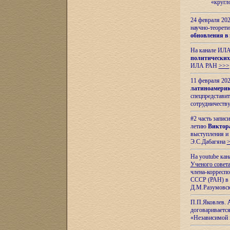
«кругл
24 февраля 202
научно-теорети
обновления в
На канале ИЛА
политических
ИЛА РАН
>>>
11 февраля 202
латиноамерик
спецпредстави
сотрудничест
#2 часть запис
летию
Виктор
выступления и
Э.С.Дабагяна
На youtube ка
Ученого совета
члена-корресп
СССР (РАН) в 1
Д.М.Разумовск
П.П.Яковлев.
договариваетс
«Независимой 