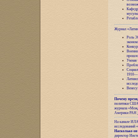
возмож
Кафедр
мусуль
Ретабло
Журнал «Лати
Роль Э
эконом
Конкур
Военно
прошло
Умная 
Пробле
Социал
1910—1
Латинс
исслед
Венесу
Почему прези
политики США 
журнала «Межд
Америки РАН
На канале ИЛА
исследований «
Насколько он
директор Инст