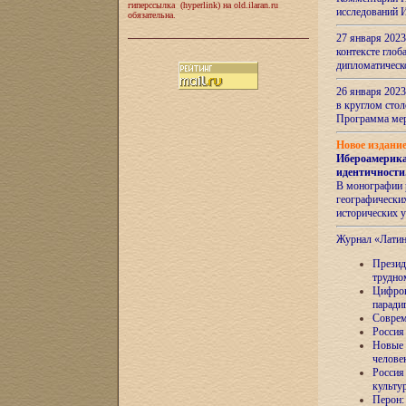
гиперссылка (hyperlink) на old.ilaran.ru
исследований 
обязательна.
27 января 2023
контексте глоб
дипломатическ
26 января 2023
в круглом сто
Программа ме
Новое издани
Ибероамерика
идентичности
В монографии 
географических
исторических 
Журнал «Лати
Президе
трудно
Цифров
паради
Соврем
Россия
Новые 
челове
Россия
культу
Перон: