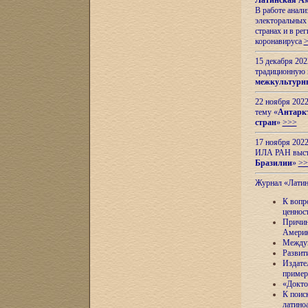
Латинская Ам
В работе анал
электоральных 
странах и в ре
коронавируса
15 декабря 20
традиционную
межкультурны
22 ноября 2022
тему «
Антаркт
стран
»
>>>
17 ноября 2022
ИЛА РАН высту
Бразилии
»
>>
Журнал «Лати
К вопр
ценнос
Причин
Амери
Междун
Развит
Издате
пример
«Докто
К поис
латино