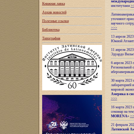
международн
Книжная лавка
институтами
>
Архив новостей
Латиноамерикан
уточняют приор
Полезные ссылки
научного сотр
>>>
Библиотека
13 апреля 202
Типография
Южной Атлант
11 апреля 202
Эдуардо Вилье
6 апреля 2023
Региональной 
ибероамерика
30 марта 2023
лабораторией и
мировой эконо
Америка в сис
>>>
16 марта 2023 
семинар на тем
MORENA
»
>
21 февраля 20
Латинской Ам