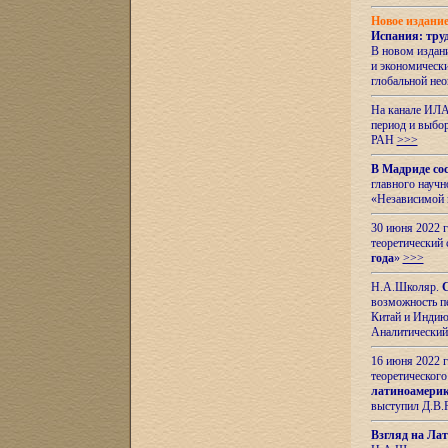
Новое издани
Испания: тру
В новом издан
и экономическ
глобальной не
На канале ИЛА
период и выбо
РАН
>>>
В Мадриде со
главного науч
«Независимой 
30 июня 2022 
теоретический 
года
»
>>>
Н.А.Школяр.
С
возможность пе
Китай и Индию,
Аналитический
16 июня 2022 г
теоретического
латиноамерик
выступил Д.В.
Взгляд на Ла