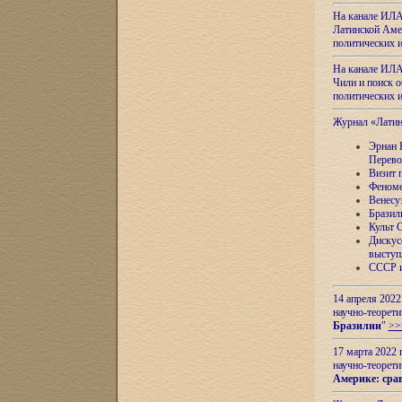
На канале ИЛА
Латинской Амер
политических
На канале ИЛА
Чили и поиск о
политических
Журнал «Лати
Эрнан 
Перево
Визит 
Феноме
Венесу
Бразил
Культ 
Дискус
выступ
СССР и
14 апреля 2022
научно-теорети
Бразилии
"
>>
17 марта 2022 
научно-теорети
Америке: сра