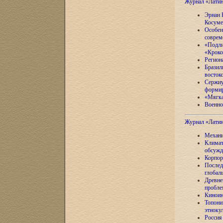
Журнал «Лати
Эрнан 
Косуме
Особен
соврем
«Подли
«Кроко
Регион
Бразил
восток
Сержиу
формир
«Мягка
Военно
Журнал «Лати
Механи
Климат
обсужд
Корпор
Послед
глобал
Древне
пробле
Киноин
Топони
этноку
Россия