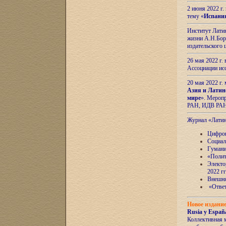
2 июня 2022 г
тему «
Испани
Институт Латин
жизни А.Н.Боро
издательского
26 мая 2022 г
Ассоциации ис
20 мая 2022 г.
Азия и Латин
мире
». Мероп
РАН, ИДВ РА
Журнал «Лати
Цифров
Социал
Гумани
«Полит
Электо
2022 гг
Внешняя
«Ответ
Новое издани
Rusia y España
Коллективная 