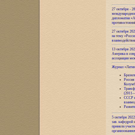
27 октября - 2
международног
дипломатии «А
противостояни
27 октября 20
на тему «Росси
взаимодействи
13 октября 202
Америка в сов
ассоциации ме
Журнал «Лати
Бразил
Россия
Колумб
Трансф
(2011—
СССР и
взаимо
Развит
5 октября 2022
зав. кафедрой
приняли участи
организованно