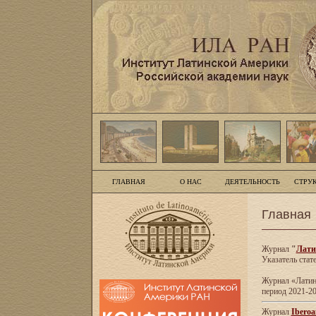
ГЛАВНАЯ
О НАС
ДЕЯТЕЛЬНОСТЬ
СТРУ
Главная
Журнал
"
Лати
Указатель стат
Журнал «Латинс
период 2021-20
Журнал
Iberoa