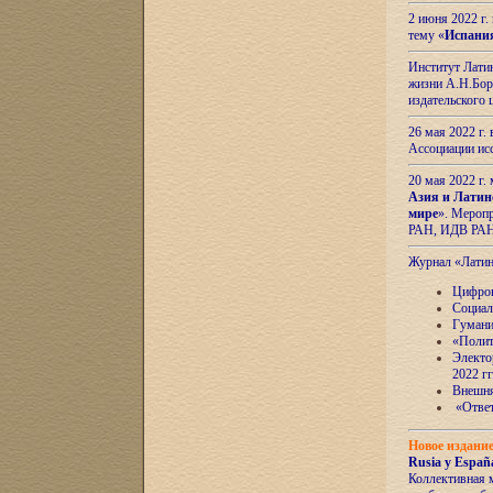
2 июня 2022 г
тему «
Испани
Институт Латин
жизни А.Н.Боро
издательского
26 мая 2022 г
Ассоциации ис
20 мая 2022 г.
Азия и Латин
мире
». Мероп
РАН, ИДВ РА
Журнал «Лати
Цифров
Социал
Гумани
«Полит
Электо
2022 гг
Внешняя
«Ответ
Новое издани
Rusia y España
Коллективная 