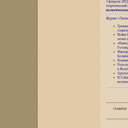
3 февраля 202
теоретический 
политически
Журнал «Лати
Гражда
социал
Война 
основ 
«Никог
Голлан
Фактор
Боливи
Влияни
Роль к
в Колу
Археол
El Caba
коллек
ГЛАВНАЯ