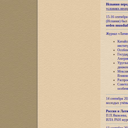
Испания пере
условиях неоп
15-16 сентябр
(Испания) был
orden mundial
Журнал «Лати
Китайс
инстит
Особен
Госуда
Амери
Уругва
движен
Мексик
Влияни
Распро
Советс
особен
14 сентября 20
молодых учён
Россия и Лат
П.П.Яковлева, 
ИЛА РАН журн