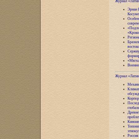
Журнал «Лати
Эрнан 
Косуме
Особен
соврем
«Подли
«Кроко
Регион
Бразил
восток
Сержиу
формир
«Мягка
Военно
Журнал «Лати
Механи
Климат
обсужд
Корпор
Послед
глобал
Древне
пробле
Киноин
Топони
этноку
Россия