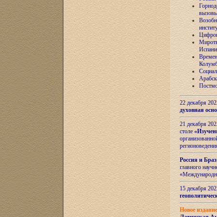
Горнод
вызов
Возобн
инстит
Цифров
Миротв
Испани
Времен
Колумб
Социал
Арабск
Постмо
22 декабря 20
духовная осн
21 декабря 20
столе
«Изучен
организованно
регионоведени
Россия и Бра
главного науч
«Международн
15 декабря 20
геополитическ
Новое издани