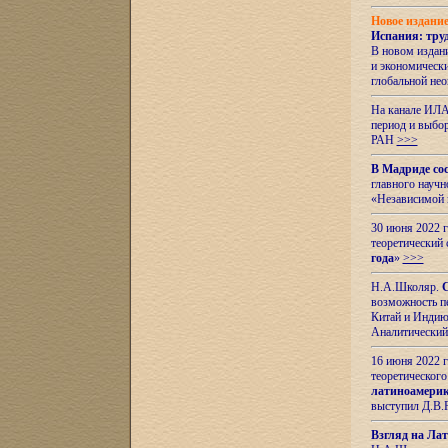
Новое издани
Испания: тру
В новом издан
и экономическ
глобальной не
На канале ИЛА
период и выбо
РАН
>>>
В Мадриде со
главного науч
«Независимой 
30 июня 2022 
теоретический 
года
»
>>>
Н.А.Школяр.
С
возможность пе
Китай и Индию,
Аналитический
16 июня 2022 г
теоретического
латиноамерик
выступил Д.В.
Взгляд на Ла