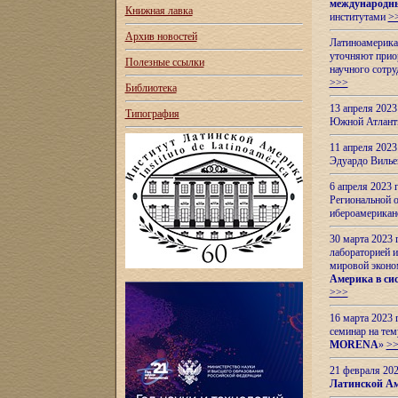
международн
Книжная лавка
институтами
>
Архив новостей
Латиноамерикан
уточняют приор
Полезные ссылки
научного сотр
>>>
Библиотека
13 апреля 202
Типография
Южной Атлант
11 апреля 202
Эдуардо Вилье
6 апреля 2023
Региональной 
ибероамерика
30 марта 2023
лабораторией и
мировой эконо
Америка в сис
>>>
16 марта 2023 
семинар на тем
MORENA
»
>
21 февраля 20
Латинской Ам