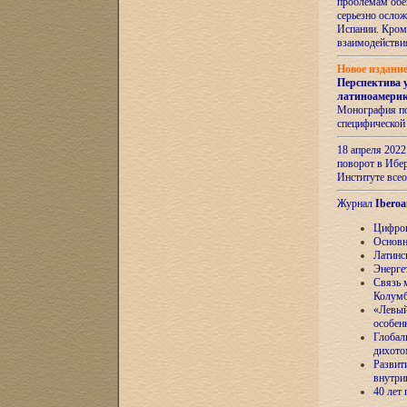
проблемам обе
серьезно ослож
Испании. Кром
взаимодейств
Новое издани
Перспектива 
латиноамери
Монография по
специфической
18 апреля 202
поворот в Ибер
Институте все
Журнал
Iberoa
Цифров
Основн
Латинс
Энерге
Связь 
Колум
«Левый
особен
Глобал
дихото
Развит
внутри
40 лет