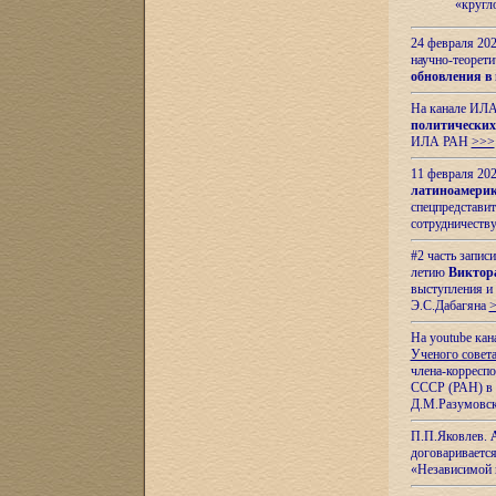
«кругл
24 февраля 202
научно-теорети
обновления в
На канале ИЛА
политических
ИЛА РАН
>>>
11 февраля 202
латиноамерик
спецпредстави
сотрудничест
#2 часть запис
летию
Виктор
выступления и
Э.С.Дабагяна
На youtube ка
Ученого совета
члена-корресп
СССР (РАН) в 1
Д.М.Разумовск
П.П.Яковлев.
договариваетс
«Независимой 