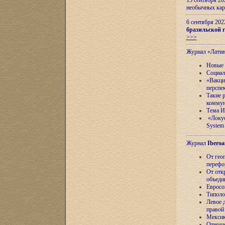
13 сентября 2
необычных кар
6 сентября 20
бразильской г
>>>
Журнал «Лати
Новые 
Социал
«Вакци
перспе
Такие 
коммун
Тема И
«Локус
System 
Журнал
Iberoa
От гео
перефо
От отк
объеди
Евросо
Типоло
Левое д
правой
Мексик
Отноше