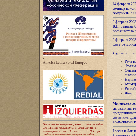
14 февраля 202
семинар на тем
Америки
»
>>
9 февраля 202
В.П. Беляева. 
посвящается» 
9 февраля 2023
Советов моло
Журнал «Лати
-
Роль к
América Latina Portal Europeo
Франча
Социал
анализ
Научно
Культу
Россий
Жанр х
Мексикано-ам
ситуации на г
предпринимает
состояние, одн
Комментарий к
Все права на материалы, находящиеся на сайте
old.ilaran.ru, охраняются в соответствии с
Россия и Лати
законодательством РФ (часть 4 ГК РФ). При
любом использовании материалов сайта
Комментарий П.