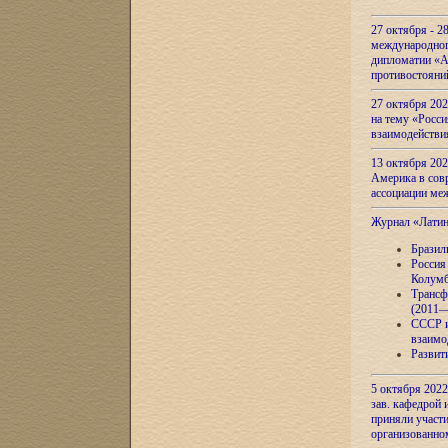
27 октября - 2
международног
дипломатии «А
противостояни
27 октября 20
на тему «Росси
взаимодействи
13 октября 202
Америка в сов
ассоциации ме
Журнал «Лати
Бразил
Россия
Колумб
Трансф
(2011—
СССР и
взаимо
Развит
5 октября 2022
зав. кафедрой
приняли участи
организованно