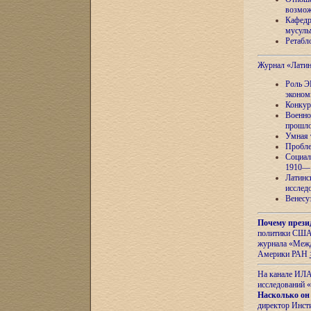
возмож
Кафедр
мусуль
Ретабло
Журнал «Лати
Роль Э
эконом
Конкур
Военно
прошло
Умная 
Пробле
Социал
1910—1
Латинс
исслед
Венесу
Почему прези
политики США 
журнала «Межд
Америки РАН
На канале ИЛА
исследований «
Насколько он
директор Инст