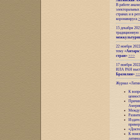
Латинская Ам
В работе анал
электоральных 
странах и в ре
коронавируса
15 декабря 20
традиционную
межкультурны
22 ноября 2022
тему «
Антаркт
стран
»
>>>
17 ноября 2022
ИЛА РАН высту
Бразилии
»
>>
Журнал «Лати
К вопр
ценнос
Причин
Амери
Междун
Развит
Издате
пример
«Докто
К поис
латино