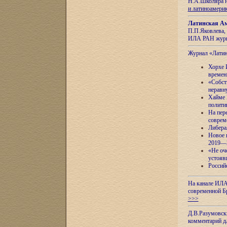
Н.А.Школяра н
и латиноамери
Латинская Ам
П.П.Яковлева, 
ИЛА РАН журн
Журнал «Лати
Хорхе 
времен
«Собст
неравн
Хайме 
полити
На пер
соврем
Либера
Новое 
2019—
«Не оч
устояв
Россий
На канале ИЛА
современной Б
>>>
Д.В.Разумовск
комментарий 