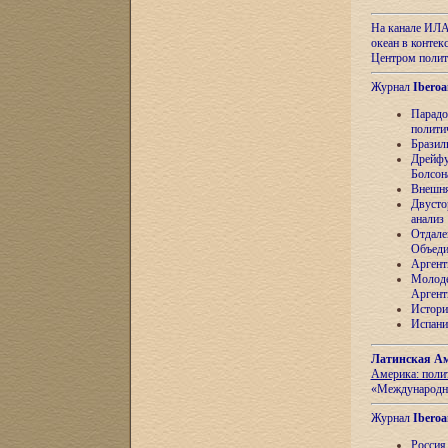
На канале ИЛА
океан в контек
Центром полит
Журнал
Iberoa
Парадо
полити
Бразил
Дрейфу
Болсон
Внешня
Двусто
анализ
Отдале
Объеди
Аргент
Молоде
Аргент
Истори
Испани
Латинская Ам
Америка: поли
«Международн
Журнал
Iberoa
Россия