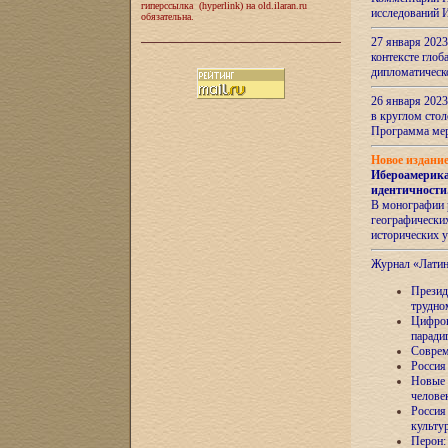
гиперссылка (hyperlink) на old.ilaran.ru
исследований 
обязательна.
27 января 2023
контексте глоб
дипломатическ
26 января 2023
в круглом сто
Программа ме
Новое издани
Ибероамерика
идентичности
В монографии 
географических
исторических 
Журнал «Лати
Президе
трудно
Цифров
паради
Соврем
Россия
Новые 
челове
Россия
культу
Перон: