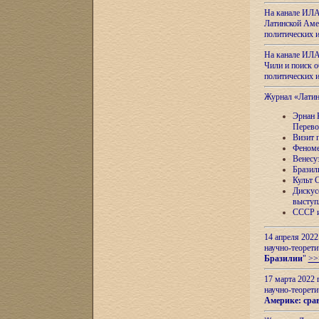
На канале ИЛА
Латинской Амер
политических
На канале ИЛА
Чили и поиск о
политических
Журнал «Лати
Эрнан 
Перево
Визит 
Феноме
Венесу
Бразил
Культ 
Дискус
выступ
СССР и
14 апреля 2022
научно-теорети
Бразилии
"
>>
17 марта 2022 
научно-теорети
Америке: сра