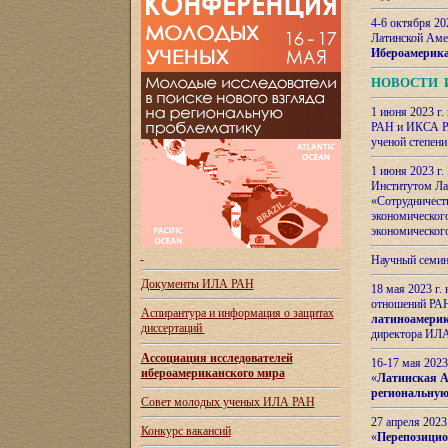
4-6 октября 20
Латинской Аме
Ибероамерика
НОВОСТИ 
1 июня 2023 г.
РАН и ИКСА РА
ученой степени
1 июня 2023 г
Институтом Ла
«Сотрудничеств
экономическог
экономическог
Научный семин
Документы ИЛА РАН
18 мая 2023 г
отношений РАН
Аспирантура и
информация о защитах
латиноамерик
диссертаций
директора ИЛА
Ассоциация исследователей
16-17 мая 202
ибероамериканского мира
«
Латинская Ам
региональную
Совет молодых ученых ИЛА РАН
27 апреля 2023
Конкурс вакансий
«
Перепозицио