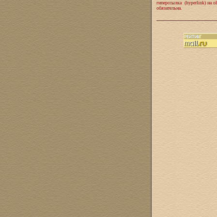
гиперссылка (hyperlink) на ol
обязательна.