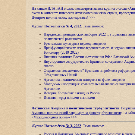
На канале ИЛА РАН можно посмотреть запись круглого стола «Ан
океан в контексте интересов латиноамериканских стран», проведенн
Центром политических исследований
>>>
Журнал
Iberoamérica
№ 4, 2022
. Темы номера:
Парадоксы президентских выборов 2022 г. в Бразилии: выз
политической реальности
Бразильская культура в период пандемии
Дрейфующий гигант: непоследовательность и неудачи внеш
Болсонару (2019-2022)
Внешняя политика России и отношения РФ с Латинской Ам
Двустороннее сотрудничество Бразилии со странами Африк
анализ
Отдаленная возможность? Бразилия и проблема реформиро
Объединенных Наций
Аргентина: политическая панорама на фоне пандемии
Молодежь и коррупция: сравнительный анализ ee восприяти
Аргентине
История Колумбии: взгляд из России
Испания перед новыми вызовами
Латинская Америка в политической турбулентности
. Рецензия
Америка: политический ландшафт на фоне турбулентности
» на сайт
«Международная жизнь»
>>>
Журнал
Iberoamérica
№ 3, 2022
. Темы номера:
Россия и Латинская Америка: устойчивое развитие в свете 