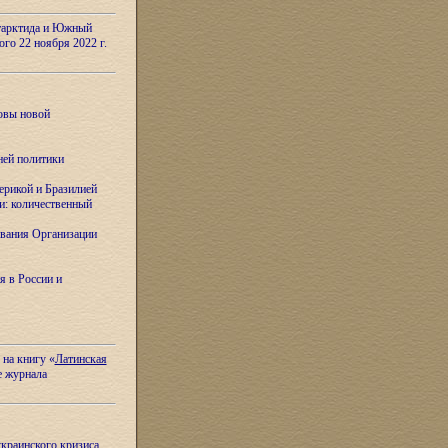
тарктида и Южный
ого 22 ноября 2022 г.
овы новой
ней политики
ерикой и Бразилией
и: количественный
вания Организации
я в России и
 на книгу «
Латинская
е журнала
украинского кризиса