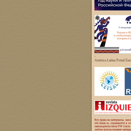
-
América Latina Portal Eu
Все права на материалы, нах
old.ilaran.ru, охраняются в с
законодательством РФ (часть
любом использовании материа