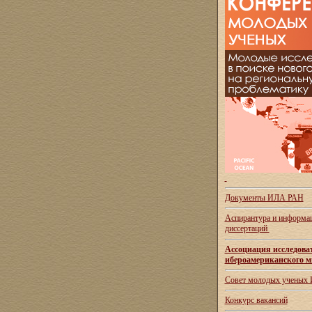
Документы ИЛА РАН
Аспирантура и
информац
диссертаций
Ассоциация исследова
ибероамериканского м
Совет молодых ученых
Конкурс вакансий