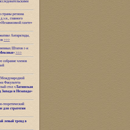
исследовательскими
и страны региона
.э.н., главного
«Независимой газете»
ематике Антарктиды,
вов
>>>
иненных Штатов г-н
Мексики
»
>>>
е собрание членов
лей
 с Международной
ма Факультета
лый стол «
Латинская
 Запада и Незапада
»
но-теоретический
е для стратегии
й левый тренд в