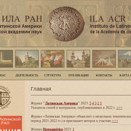
 НАС
ДЕЯТЕЛЬНОСТЬ
СТРУКТУРА
ПУБЛИКАЦИИ
КОНТАКТЫ
КАРТА 
Главная
Журнал
"
Латинская Америка
"
2023:
5
4
3
2
1
Указатель статей и материалов, опубликованных в 2022 г.
>>>
Журнал «Латинская Америка» объявляет о нескольких тематических
период 2021-2022 гг.) и приглашает авторов к участию
>>>
Журнал
Iberoamérica
2023:
1