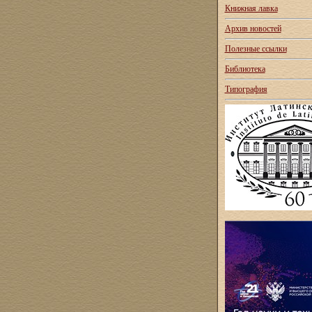
Книжная лавка
Архив новостей
Полезные ссылки
Библиотека
Типография