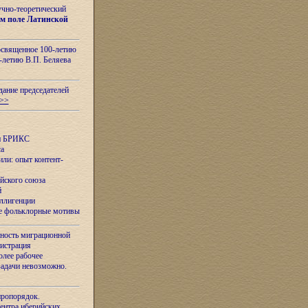
учно-теоретический
м поле Латинской
освященное 100-летию
-летию В.П. Беляева
дание председателей
>>
ан БРИКС
са
ли: опыт контент-
йского союза
й
еллигенции
ые фольклорные мотивы
ность миграционной
нистрация
олее рабочее
задачи невозможно.
иропорядок.
Центра иберийских