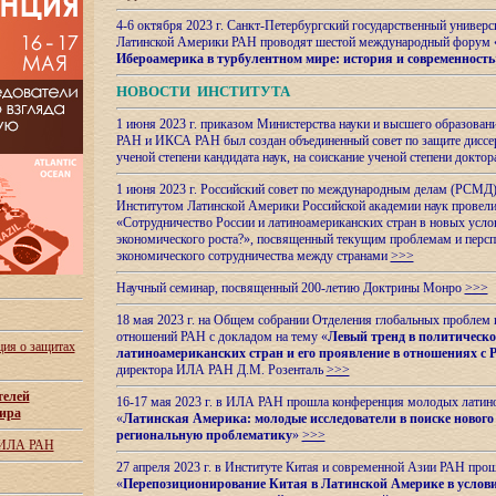
4-6 октября 2023 г. Санкт-Петербургский государственный универс
Латинской Америки РАН проводят шестой международный форум 
Ибероамерика в турбулентном мире: история и современность
НОВОСТИ ИНСТИТУТА
1 июня 2023 г. приказом Министерства науки и высшего образован
РАН и ИКСА РАН был создан объединенный совет по защите диссер
ученой степени кандидата наук, на соискание ученой степени доктор
1 июня 2023 г. Российский совет по международным делам (РСМД)
Институтом Латинской Америки Российской академии наук провели
«Сотрудничество России и латиноамериканских стран в новых услов
экономического роста?», посвященный текущим проблемам и персп
экономического сотрудничества между странами
>>>
Научный семинар, посвященный 200-летию Доктрины Монро
>>>
18 мая 2023 г. на Общем собрании Отделения глобальных проблем
отношений РАН с докладом на тему «
Левый тренд в политическ
ия о защитах
латиноамериканских стран и его проявление в отношениях с 
директора ИЛА РАН Д.М. Розенталь
>>>
телей
16-17 мая 2023 г. в ИЛА РАН прошла конференция молодых латин
ира
«
Латинская Америка: молодые исследователи в поиске нового 
региональную проблематику
»
>>>
 ИЛА РАН
27 апреля 2023 г. в Институте Китая и современной Азии РАН про
«
Перепозиционирование Китая в Латинской
Америке в услови