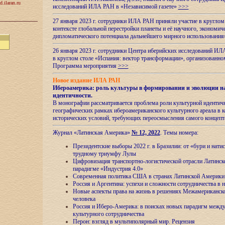
d.ilaran.ru
исследований ИЛА РАН в «Независимой газете»
>>>
27 января 2023 г. сотрудники ИЛА РАН приняли участие в круглом
контексте глобальной перестройки планеты и её научного, экономич
дипломатического потенциала дальнейшего мирного использовани
26 января 2023 г. сотрудники Центра иберийских исследований ИЛ
в круглом столе «Испания: вектор трансформации», организова
Программа мероприятия
>>>
Новое издание ИЛА РАН
Ибероамерика: роль культуры в формировании и эволюции н
идентичности
.
В монографии рассматривается проблема роли культурной идентич
географических рамках ибероамериканского культурного ареала в 
исторических условий, требующих переосмысления самого концепт
Журнал «Латинская Америка»
№ 12, 2022
. Темы номера:
Президентские выборы 2022 г. в Бразилии: от «бури и нати
трудному триумфу Лулы
Цифровизация транспортно-логистической отрасли Латинс
парадигме «Индустрия 4.0»
Современная политика США в странах Латинской Америки 
Россия и Аргентина: успехи и сложности сотрудничества в 
Новые аспекты права на жизнь в решениях Межамериканско
человека
Россия и Иберо-Америка: в поисках новых парадигм межд
культурного сотрудничества
Перон: взгляд в мультиполярный мир. Рецензия