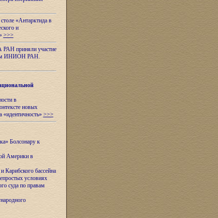
 столе «Антарктида в
еского и
я»
>>>
А РАН приняли участие
нном ИНИОН РАН.
ациональной
ности в
контексте новых
а «идентичность»
>>>
ска» Болсонару к
кой Америки в
и Карибского бассейна
непростых условиях
го суда по правам
ународного