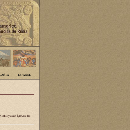
САЙТА
ESPAÑOL
 выпусках (досье на