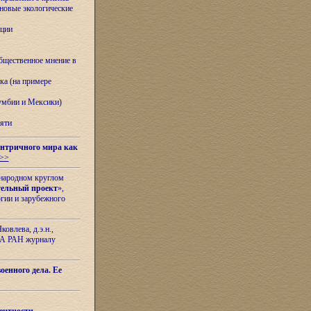
овые экологические
ации
бщественное мнение в
ка (на примере
лумбии и Мексики)
яти
нтричного мира как
>>
ународном круглом
тельный проект
»,
гии и зарубежного
овлева, д.э.н.,
ИЛА РАН журналу
оенного дела. Ее