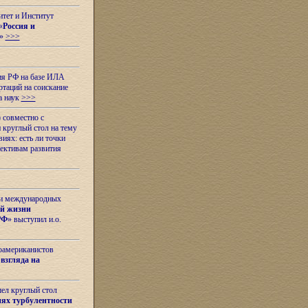
итет и Институт
«
Россия и
»
>>>
ия РФ на базе ИЛА
таций на соискание
а наук
>>>
 совместно с
 круглый стол на тему
иях: есть ли точки
ективам развития
 и международных
ой жизни
РФ
» выступил и.о.
оамериканистов
взгляда на
шел круглый стол
ях турбулентности