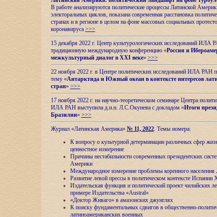
Латинская Америка: политический ландшафт на фоне турбул
В работе анализируются политические процессы Латинской Америки
электоральных циклов, показана современная расстановка политиче
странах и в регионе в целом на фоне массовых социальных протест
коронавируса
>>>
15 декабря 2022 г. Центр культурологических исследований ИЛА 
традиционную международную конференцию «
Россия и Ибероаме
межкультурный диалог в XXI веке
»
>>>
22 ноября 2022 г. в Центре политических исследований ИЛА РАН п
тему «
Антарктида и Южный океан в контексте интересов лат
стран
»
>>>
17 ноября 2022 г. на научно-теоретическом семинаре Центра полит
ИЛА РАН выступила д.и.н. Л.С.Окунева с докладом «
Итоги прези
Бразилии
»
>>>
Журнал «Латинская Америка»
№ 11, 2022
. Темы номера:
К вопросу о культурной детерминации различных сфер жиз
ценностное измерение
Причины нестабильности современных президентских систе
Америки
Международное измерение проблемы коренного населения
Развитие левой прессы в политическом контексте Испании 
Издательская функция и политический проект чилийских л
примере Издательства «Austral»
«Доктор Живаго» в амазонских джунглях
К поиску фундаментальных сдвигов в общественно-полити
латиноамериканских военных