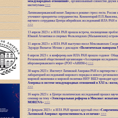
международных отношений
», организованный совместно двумя 
институтами
>>>
Латиноамериканский визит Лаврова в режиме стресс-теста. Россия 
уточняют приоритеты сотрудничества. Комментарий П.П.Яковлева, д
научного сотрудника Центра иберийских исследований ИЛА РАН в 
>>>
13 апреля 2023 г. в ИЛА РАН прошла встреча, посвященная пробл
Южной Атлантики и спорных
Фолклендских (Мальвинских) остро
11 апреля 2023 г. в ИЛА РАН выступил посол Мексиканских Соед
Эдуардо Вильегас Мехиас c докладом «
Политическая панорама 
6 апреля 2023 г. в конференц-зале ИЛА РАН прошло годовое Обще
Региональной общественной организации «Ассоциация исследовате
ибероамериканского мира» (РОО «АИИМ»)
>>>
30 марта 2023 г. Институт Латинской Америки РАН в партнерстве
лабораторией исследований мирового порядка и нового регионализ
мировой экономики и мировой политики НИУ ВШЭ проводит круг
Америка в системе международных отношений в XXI в.: взгляд
>>>
16 марта 2023 г. в Центре политических исследований прошел науч
семинар на тему «
Электоральная реформа в Мексике: испытани
MORENA
»
>>>
21 февраля 2023 г. в ИЛА РАН прошел круглый стол «
Современны
Латинской Америке: преемственность и отличия
»
>>>