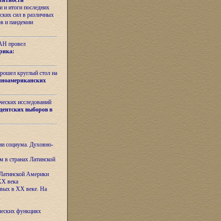
ентности
 и итоги последних
ских сил в различных
ов и пандемии
РАН провел
рика:
рошел круглый стол на
иноамериканских
ических исследований
дентских выборов в
ни социума. Духовно-
м в странах Латинской
 Латинской Америки
XX века
евых в XX веке. На
ческих функциях