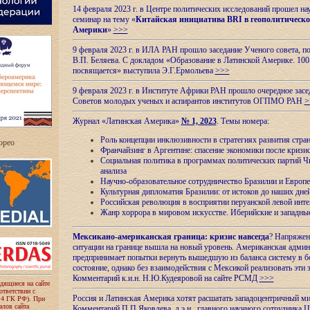
14 февраля 2023 г. в Центре политических исследований прошел на
семинар на тему «
Китайская инициатива BRI в геополитическо
Америки
»
>>>
9 февраля 2023 г. в ИЛА РАН прошло заседание Ученого совета, п
В.П. Беляева. С докладом «Образование в Латинской Америке. 100
посвящается» выступила Э.Г.Ермольева
>>>
9 февраля 2023 г. в Институте Африки РАН прошло очередное засе
Советов молодых ученых и аспирантов институтов ОГПМО РАН
>
Журнал «Латинская Америка»
№ 1, 2023
. Темы номера:
Роль концепции инклюзивности в стратегиях развития стр
ropeo
Франчайзинг в Аргентине: спасение экономики после кризи
Социальная политика в программах политических партий Чи
анализа
Научно-образовательное сотрудничество Бразилии и Европе
Культурная дипломатия Бразилии: от истоков до наших дне
Российская революция в восприятии перуанской левой инт
Жанр хоррора в мировом искусстве. Иберийские и западн
Мексикано-американская граница: кризис навсегда
? Напряжен
ситуации на границе вышла на новый уровень. Американская адми
предпринимает попытки вернуть вышедшую из баланса систему в б
состояние, однако без взаимодействия с Мексикой реализовать эти 
Комментарий к.и.н. Н.Ю.Кудеяровой на сайте РСМД
>>>
одящиеся на сайте
оответствии с
Россия и Латинская Америка хотят расшатать западоцентричный м
 4 ГК РФ). При
лов сайта
Комментарий П.П.Яковлева, д.э.н., главного научного сотрудника 