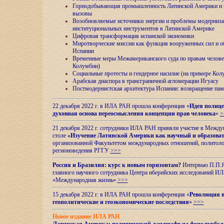
Горнодобывающая промышленность Латинской Америки и н
вызовы
Возобновляемые источники энергии и проблемы модерниз
институциональных инструментов в Латинской Америке
Цифровая трансформация испанской экономики
Миротворческие миссии как функция вооруженных сил и о
Испании
Временные меры Межамериканского суда по правам челове
Колумбии)
Социальные протесты и гендерное насилие (на примере Ко
Арабская диаспора в трансграничной агломерации Игуасу
Постмодернистская архитектура Испании: возвращение пам
22 декабря 2022 г. в ИЛА РАН прошла конференция «
Идея полице
духовная основа переосмысления концепции прав человека
»
>
21 декабря 2022 г. сотрудники ИЛА РАН приняли участие в Межд
столе
«Изучение Латинской Америки как научный и образова
организованной Факультетом международных отношений, политоло
регионоведения
РГГУ
>>>
Россия и Бразилия: курс к новым горизонтам?
Интервью П.П.Як
главного научного сотрудника Центра иберийских исследований 
«Международная жизнь»
>>>
15 декабря 2022 г. в ИЛА РАН прошла конференция «
Революция в
геополитические и геоэкономические последствия
»
>>>
Новое издание ИЛА РАН