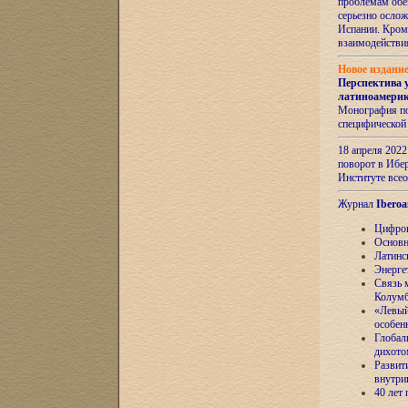
проблемам обе
серьезно ослож
Испании. Кром
взаимодейств
Новое издани
Перспектива 
латиноамери
Монография по
специфической
18 апреля 202
поворот в Ибер
Институте все
Журнал
Iberoa
Цифров
Основн
Латинс
Энерге
Связь 
Колум
«Левый
особен
Глобал
дихото
Развит
внутри
40 лет