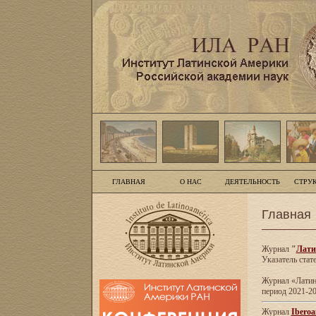
ГЛАВНАЯ
О НАС
ДЕЯТЕЛЬНОСТЬ
СТРУ
Главная
Журнал
"
Лати
Указатель стат
Журнал «Латинс
период 2021-20
Журнал
Iberoa