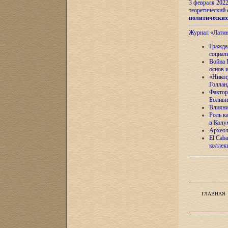
3 февраля 202
теоретический 
политически
Журнал «Лати
Гражда
социал
Война 
основ 
«Никог
Голлан
Фактор
Боливи
Влияни
Роль к
в Колу
Археол
El Caba
коллек
ГЛАВНАЯ