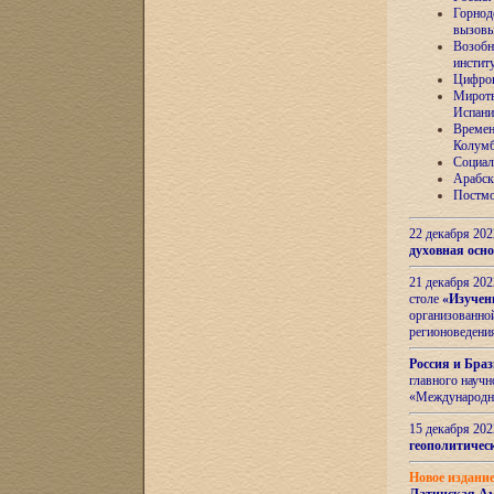
Горнод
вызов
Возобн
инстит
Цифров
Миротв
Испани
Времен
Колумб
Социал
Арабск
Постмо
22 декабря 20
духовная осн
21 декабря 20
столе
«Изучен
организованно
регионоведени
Россия и Бра
главного науч
«Международн
15 декабря 20
геополитическ
Новое издани