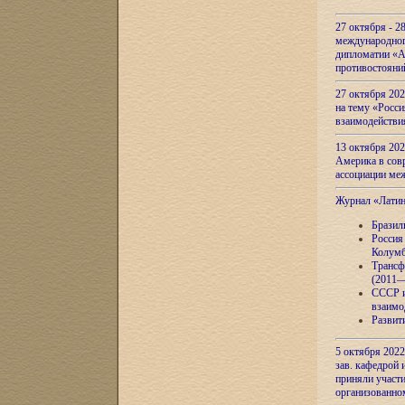
27 октября - 2
международног
дипломатии «А
противостояни
27 октября 20
на тему «Росси
взаимодействи
13 октября 202
Америка в сов
ассоциации ме
Журнал «Лати
Бразил
Россия
Колумб
Трансф
(2011—
СССР и
взаимо
Развит
5 октября 2022
зав. кафедрой
приняли участи
организованно