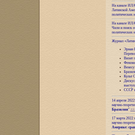
На канале ИЛА
Латинской Амер
политических
На канале ИЛА
Чили и поиск о
политических
Журнал «Лати
Эрнан 
Перево
Визит 
Феноме
Венесу
Бразил
Культ 
Дискус
выступ
СССР и
14 апреля 2022
научно-теорети
Бразилии
"
>>
17 марта 2022 
научно-теорети
Америке: сра