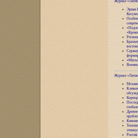
Журнал «Лати
Эрнан 
Косуме
Особен
соврем
«Подли
«Кроко
Регион
Бразил
восток
Сержиу
формир
«Мягка
Военно
Журнал «Лати
Механи
Климат
обсужд
Корпор
Послед
глобал
Древне
пробле
Киноин
Топони
этноку
Россия