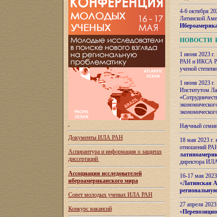
4-6 октября 20
Латинской Аме
Ибероамерика
НОВОСТИ 
1 июня 2023 г.
РАН и ИКСА РА
ученой степени
1 июня 2023 г
Институтом Ла
«Сотрудничеств
экономическог
экономическог
Научный семин
Документы ИЛА РАН
18 мая 2023 г
отношений РАН
Аспирантура и
информация о защитах
латиноамерик
диссертаций
директора ИЛА
Ассоциация исследователей
16-17 мая 202
ибероамериканского мира
«
Латинская Ам
региональную
Совет молодых ученых ИЛА РАН
27 апреля 2023
Конкурс вакансий
«
Перепозицио