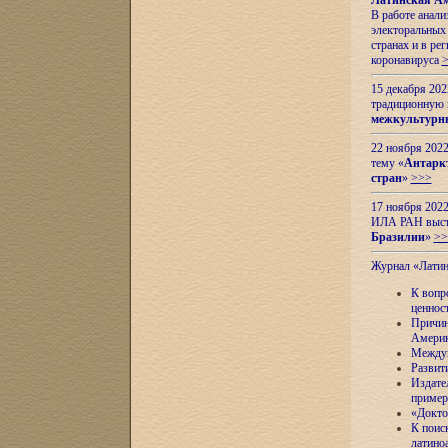
Латинская Ам
В работе анал
электоральных 
странах и в ре
коронавируса
15 декабря 20
традиционную
межкультурны
22 ноября 2022
тему «
Антаркт
стран
»
>>>
17 ноября 2022
ИЛА РАН высту
Бразилии
»
>>
Журнал «Лати
К вопр
ценнос
Причин
Амери
Междун
Развит
Издате
пример
«Докто
К поис
латино