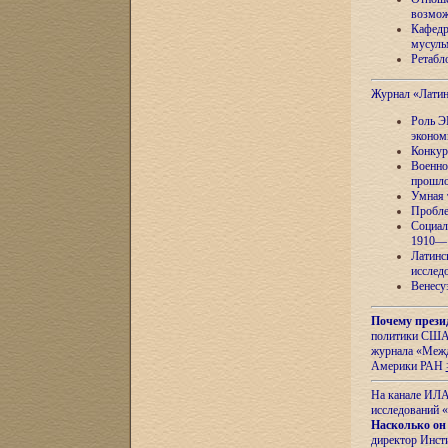
возмож
Кафедр
мусуль
Ретабло
Журнал «Лати
Роль Э
эконом
Конкур
Военно
прошло
Умная 
Пробле
Социал
1910—1
Латинс
исслед
Венесу
Почему прези
политики США 
журнала «Межд
Америки РАН
На канале ИЛА
исследований «
Насколько он
директор Инст