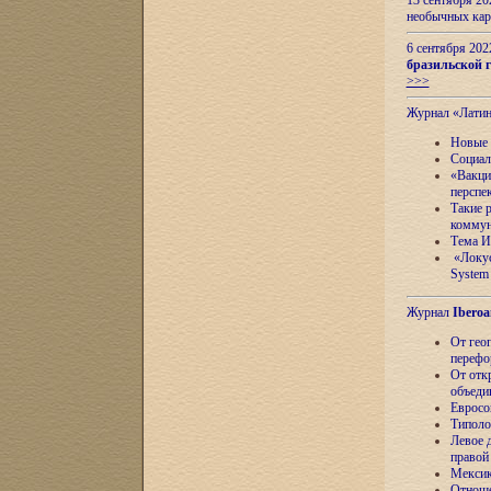
13 сентября 2
необычных кар
6 сентября 20
бразильской г
>>>
Журнал «Лати
Новые 
Социал
«Вакци
перспе
Такие 
коммун
Тема И
«Локус
System 
Журнал
Iberoa
От гео
перефо
От отк
объеди
Евросо
Типоло
Левое д
правой
Мексик
Отноше