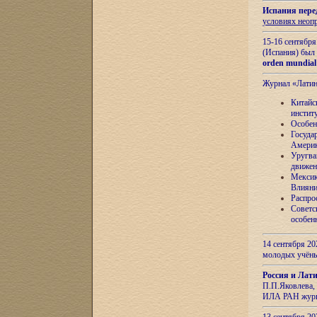
Испания пере
условиях неоп
15-16 сентябр
(Испания) был
orden mundial
Журнал «Лати
Китайс
инстит
Особен
Госуда
Амери
Уругва
движен
Мексик
Влияни
Распро
Советс
особен
14 сентября 20
молодых учён
Россия и Лат
П.П.Яковлева, 
ИЛА РАН журн