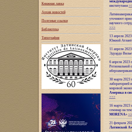
международн
Книжная лавка
институтами
>
Архив новостей
Латиноамерикан
уточняют приор
Полезные ссылки
научного сотр
>>>
Библиотека
13 апреля 202
Типография
Южной Атлант
11 апреля 202
Эдуардо Вилье
6 апреля 2023
Региональной 
ибероамерика
30 марта 2023
лабораторией и
мировой эконо
Америка в сис
>>>
16 марта 2023 
семинар на тем
MORENA
»
>
21 февраля 20
Латинской Ам