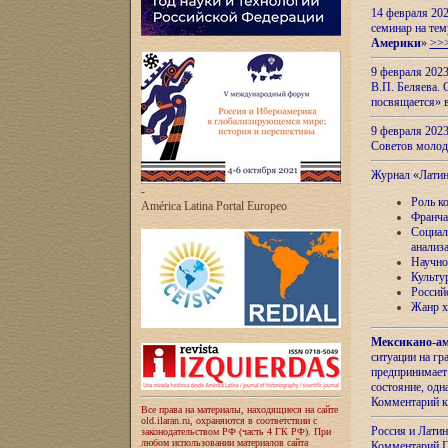
14 февраля 202
семинар на тем
Америки
»
>>
9 февраля 202
В.П. Беляева. 
посвящается» 
9 февраля 2023
Советов моло
Журнал «Лати
-
Роль к
América Latina Portal Europeo
Франча
Социал
анализ
Научно
Культу
Россий
Жанр х
Мексикано-ам
ситуации на г
предпринимает
состояние, одн
Комментарий к
Все права на материалы, находящиеся на сайте
old.ilaran.ru, охраняются в соответствии с
Россия и Лати
законодательством РФ (часть 4 ГК РФ). При
любом использовании материалов сайта
Комментарий П.