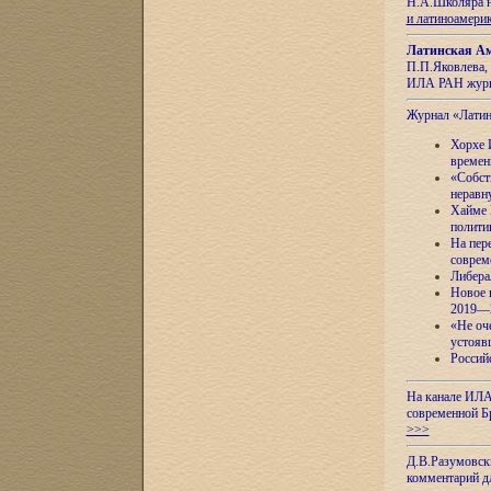
Н.А.Школяра н
и латиноамери
Латинская Ам
П.П.Яковлева, 
ИЛА РАН журн
Журнал «Лати
Хорхе 
времен
«Собст
неравн
Хайме 
полити
На пер
соврем
Либера
Новое 
2019—
«Не оч
устояв
Россий
На канале ИЛА
современной Б
>>>
Д.В.Разумовск
комментарий 