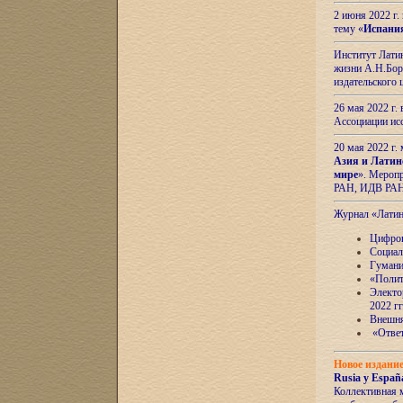
2 июня 2022 г
тему «
Испани
Институт Латин
жизни А.Н.Боро
издательского
26 мая 2022 г
Ассоциации ис
20 мая 2022 г.
Азия и Латин
мире
». Мероп
РАН, ИДВ РА
Журнал «Лати
Цифров
Социал
Гумани
«Полит
Электо
2022 гг
Внешняя
«Ответ
Новое издани
Rusia y España
Коллективная 