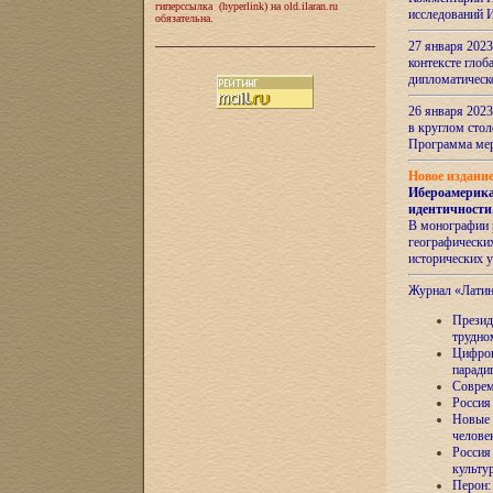
гиперссылка (hyperlink) на old.ilaran.ru
исследований 
обязательна.
27 января 2023
контексте глоб
дипломатическ
26 января 2023
в круглом сто
Программа ме
Новое издани
Ибероамерика
идентичности
В монографии 
географических
исторических 
Журнал «Лати
Президе
трудно
Цифров
паради
Соврем
Россия
Новые 
челове
Россия
культу
Перон: