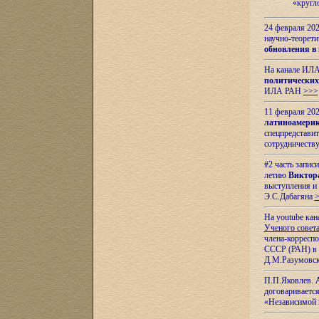
«кругл
24 февраля 202
научно-теорети
обновления в
На канале ИЛА
политических
ИЛА РАН
>>>
11 февраля 202
латиноамерик
спецпредстави
сотрудничест
#2 часть запис
летию
Виктор
выступления и
Э.С.Дабагяна
На youtube ка
Ученого совета
члена-корресп
СССР (РАН) в 1
Д.М.Разумовск
П.П.Яковлев.
договариваетс
«Независимой 