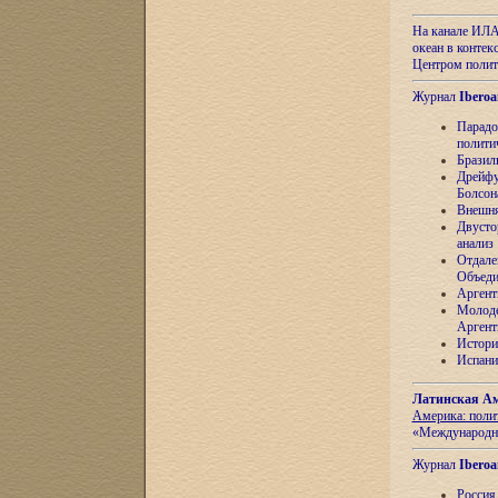
На канале ИЛА
океан в контек
Центром полит
Журнал
Iberoa
Парадо
полити
Бразил
Дрейфу
Болсон
Внешня
Двусто
анализ
Отдале
Объеди
Аргент
Молоде
Аргент
Истори
Испани
Латинская Ам
Америка: поли
«Международн
Журнал
Iberoa
Россия