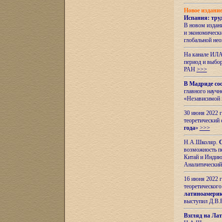
Новое издани
Испания: тру
В новом издан
и экономическ
глобальной не
На канале ИЛА
период и выбо
РАН
>>>
В Мадриде со
главного науч
«Независимой 
30 июня 2022 
теоретический 
года
»
>>>
Н.А.Школяр.
С
возможность пе
Китай и Индию,
Аналитический
16 июня 2022 г
теоретического
латиноамерик
выступил Д.В.
Взгляд на Ла