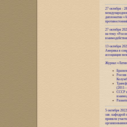
27 октября - 2
международног
дипломатии «А
противостояни
27 октября 20
на тему «Росси
взаимодействи
13 октября 202
Америка в сов
ассоциации ме
Журнал «Лати
Бразил
Россия
Колумб
Трансф
(2011—
СССР и
взаимо
Развит
5 октября 2022
зав. кафедрой
приняли участи
организованно