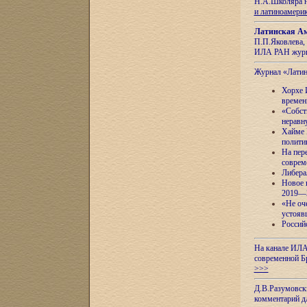
Н.А.Школяра н
и латиноамери
Латинская Ам
П.П.Яковлева, 
ИЛА РАН журн
Журнал «Лати
Хорхе 
времен
«Собст
неравн
Хайме 
полити
На пер
соврем
Либера
Новое 
2019—
«Не оч
устояв
Россий
На канале ИЛА
современной Б
>>>
Д.В.Разумовск
комментарий 