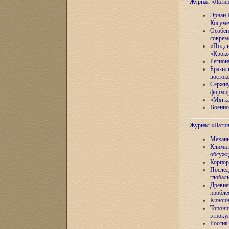
Журнал «Лати
Эрнан 
Косуме
Особен
соврем
«Подли
«Кроко
Регион
Бразил
восток
Сержиу
формир
«Мягка
Военно
Журнал «Лати
Механи
Климат
обсужд
Корпор
Послед
глобал
Древне
пробле
Киноин
Топони
этноку
Россия