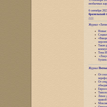
13 сентября 2
необычных кар
6 сентября 20
бразильской г
>>>
Журнал «Лати
Новые 
Социал
«Вакци
перспе
Такие 
коммун
Тема И
«Локус
System 
Журнал
Iberoa
От гео
перефо
От отк
объеди
Евросо
Типоло
Левое д
правой
Мексик
Отноше