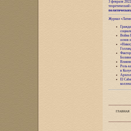
3 февраля 202
теоретический 
политически
Журнал «Лати
Гражда
социал
Война 
основ 
«Никог
Голлан
Фактор
Боливи
Влияни
Роль к
в Колу
Археол
El Caba
коллек
ГЛАВНАЯ