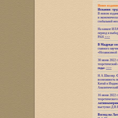
Новое издани
Испания: тру
В новом издан
и экономическ
глобальной не
На канале ИЛА
период и выбо
РАН
>>>
В Мадриде со
главного науч
«Независимой 
30 июня 2022 
теоретический 
года
»
>>>
Н.А.Школяр.
С
возможность пе
Китай и Индию,
Аналитический
16 июня 2022 г
теоретического
латиноамерик
выступил Д.В.
Взгляд на Ла