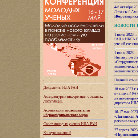
4-6 октября 20
Латинской Аме
Ибероамерика
НОВОСТИ 
1 июня 2023 г.
РАН и ИКСА РА
ученой степени
1 июня 2023 г
Институтом Ла
«Сотрудничеств
экономическог
экономическог
Научный семин
Документы ИЛА РАН
18 мая 2023 г
отношений РАН
Аспирантура и
информация о защитах
латиноамерик
диссертаций
директора ИЛА
Ассоциация исследователей
16-17 мая 202
ибероамериканского мира
«
Латинская Ам
региональную
Совет молодых ученых ИЛА РАН
27 апреля 2023
Конкурс вакансий
«
Перепозицио