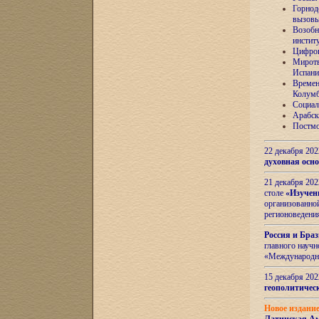
Горнод
вызов
Возобн
инстит
Цифров
Миротв
Испани
Времен
Колумб
Социал
Арабск
Постмо
22 декабря 20
духовная осн
21 декабря 20
столе
«Изучен
организованно
регионоведени
Россия и Бра
главного науч
«Международн
15 декабря 20
геополитическ
Новое издани