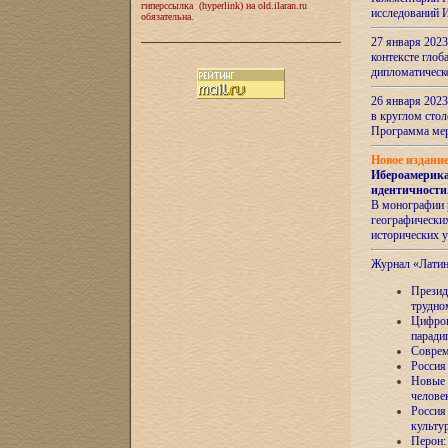
гиперссылка (hyperlink) на old.ilaran.ru
исследований 
обязательна.
27 января 2023
контексте глоб
дипломатическ
26 января 2023
в круглом сто
Программа ме
Новое издани
Ибероамерика
идентичности
В монографии 
географических
исторических 
Журнал «Лати
Президе
трудно
Цифров
паради
Соврем
Россия
Новые 
челове
Россия
культу
Перон: