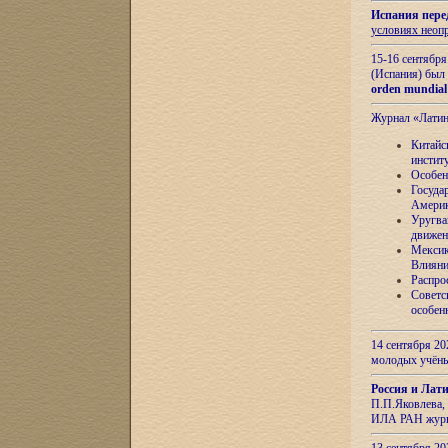
Испания пере
условиях неоп
15-16 сентябр
(Испания) был
orden mundial
Журнал «Лати
Китайс
инстит
Особен
Госуда
Амери
Уругва
движен
Мексик
Влияни
Распро
Советс
особен
14 сентября 20
молодых учён
Россия и Лат
П.П.Яковлева, 
ИЛА РАН журн