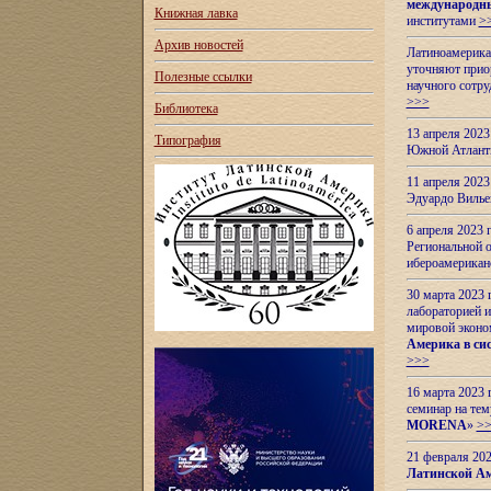
международн
Книжная лавка
институтами
>
Архив новостей
Латиноамерикан
уточняют приор
Полезные ссылки
научного сотр
>>>
Библиотека
13 апреля 202
Типография
Южной Атлант
11 апреля 202
Эдуардо Вилье
6 апреля 2023
Региональной 
ибероамерика
30 марта 2023
лабораторией и
мировой эконо
Америка в сис
>>>
16 марта 2023 
семинар на тем
MORENA
»
>
21 февраля 20
Латинской Ам