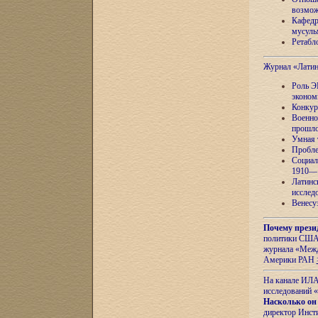
возмож
Кафедр
мусуль
Ретабло
Журнал «Лати
Роль Э
эконом
Конкур
Военно
прошло
Умная 
Пробле
Социал
1910—1
Латинс
исслед
Венесу
Почему прези
политики США 
журнала «Межд
Америки РАН
На канале ИЛА
исследований «
Насколько он
директор Инст