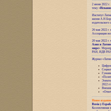
2 июня 2022 г
тему «
Испани
Институт Латин
жизни А.Н.Боро
издательского
26 мая 2022 г
Ассоциации ис
20 мая 2022 г.
Азия и Латин
мире
». Мероп
РАН, ИДВ РА
Журнал «Лати
Цифров
Социал
Гумани
«Полит
Электо
2022 гг
Внешняя
«Ответ
Новое издани
Rusia y España
Коллективная 