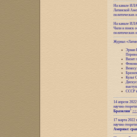
На канале ИЛА
Латинской Амер
политических
На канале ИЛА
Чили и поиск о
политических
Журнал «Лати
Эрнан 
Перево
Визит 
Феноме
Венесу
Бразил
Культ 
Дискус
выступ
СССР и
14 апреля 2022
научно-теорети
Бразилии
"
>>
17 марта 2022 
научно-теорети
Америке: сра