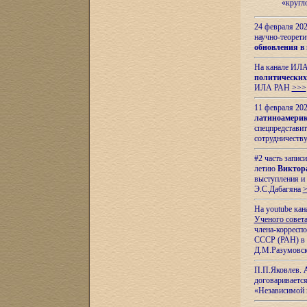
«кругл
24 февраля 202
научно-теорети
обновления в
На канале ИЛА
политических
ИЛА РАН
>>>
11 февраля 202
латиноамерик
спецпредстави
сотрудничест
#2 часть запис
летию
Виктор
выступления и
Э.С.Дабагяна
На youtube ка
Ученого совета
члена-корресп
СССР (РАН) в 1
Д.М.Разумовск
П.П.Яковлев.
договариваетс
«Независимой 