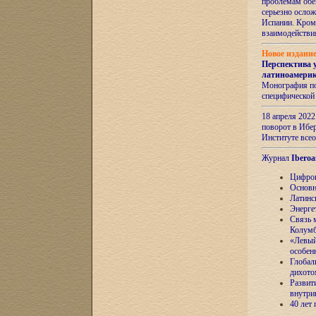
проблемам обе
серьезно ослож
Испании. Кром
взаимодейств
Новое издани
Перспектива 
латиноамери
Монография по
специфической
18 апреля 202
поворот в Ибер
Институте все
Журнал
Iberoa
Цифров
Основн
Латинс
Энерге
Связь 
Колум
«Левый
особен
Глобал
дихото
Развит
внутри
40 лет