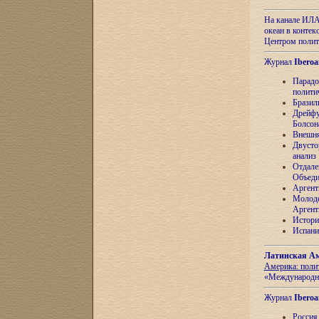
На канале ИЛА
океан в контек
Центром полит
Журнал
Iberoa
Парадо
полити
Бразил
Дрейфу
Болсон
Внешня
Двусто
анализ
Отдале
Объеди
Аргент
Молоде
Аргент
Истори
Испани
Латинская Ам
Америка: поли
«Международн
Журнал
Iberoa
Россия