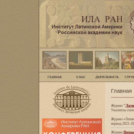
ГЛАВНАЯ
О НАС
ДЕЯТЕЛЬНОСТЬ
СТРУ
Главная
Журнал
"
Лати
Указатель стат
Журнал «Латинс
период 2021-20
Журнал
Iberoa