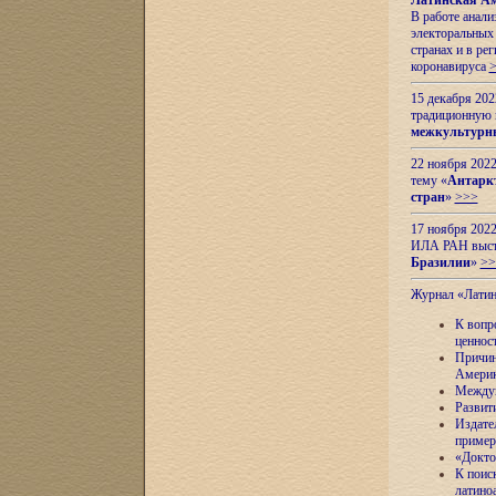
Латинская Ам
В работе анал
электоральных 
странах и в ре
коронавируса
15 декабря 20
традиционную
межкультурны
22 ноября 2022
тему «
Антаркт
стран
»
>>>
17 ноября 2022
ИЛА РАН высту
Бразилии
»
>>
Журнал «Лати
К вопр
ценнос
Причин
Амери
Междун
Развит
Издате
пример
«Докто
К поис
латино