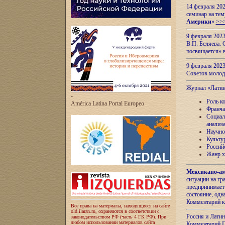
14 февраля 202
семинар на тем
Америки
»
>>
9 февраля 202
В.П. Беляева. 
посвящается» 
9 февраля 2023
Советов моло
Журнал «Лати
-
Роль к
América Latina Portal Europeo
Франча
Социал
анализ
Научно
Культу
Россий
Жанр х
Мексикано-ам
ситуации на г
предпринимает
состояние, одн
Комментарий к
Все права на материалы, находящиеся на сайте
old.ilaran.ru, охраняются в соответствии с
Россия и Лати
законодательством РФ (часть 4 ГК РФ). При
любом использовании материалов сайта
Комментарий П.