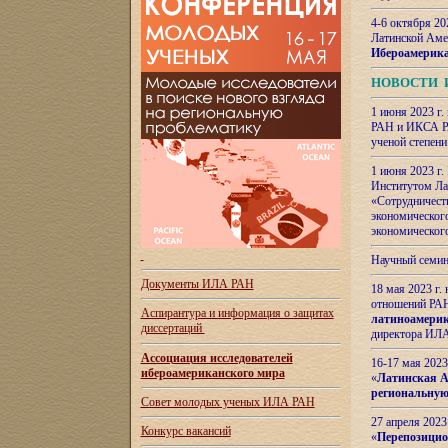
4-6 октября 20
Латинской Аме
Ибероамерика
НОВОСТИ 
1 июня 2023 г.
РАН и ИКСА РА
ученой степени
1 июня 2023 г
Институтом Ла
«Сотрудничеств
экономическог
экономическог
Научный семин
Документы ИЛА РАН
18 мая 2023 г
отношений РАН
Аспирантура и
информация о защитах
латиноамерик
диссертаций
директора ИЛА
Ассоциация исследователей
16-17 мая 202
ибероамериканского мира
«
Латинская Ам
региональную
Совет молодых ученых ИЛА РАН
27 апреля 2023
Конкурс вакансий
«
Перепозицио