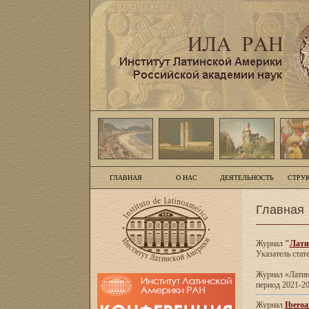
ГЛАВНАЯ
О НАС
ДЕЯТЕЛЬНОСТЬ
СТРУ
Главная
Журнал
"
Лати
Указатель стат
Журнал «Латинс
период 2021-20
Журнал
Iberoa