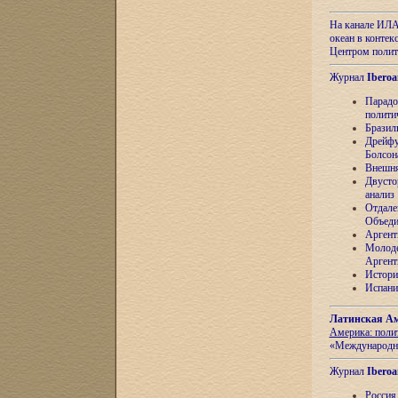
На канале ИЛА
океан в контек
Центром полит
Журнал
Iberoa
Парадо
полити
Бразил
Дрейфу
Болсон
Внешня
Двусто
анализ
Отдале
Объеди
Аргент
Молоде
Аргент
Истори
Испани
Латинская Ам
Америка: поли
«Международн
Журнал
Iberoa
Россия