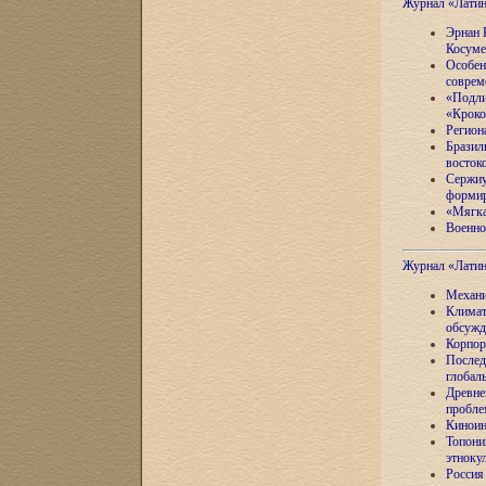
Журнал «Лати
Эрнан 
Косуме
Особен
соврем
«Подли
«Кроко
Регион
Бразил
восток
Сержиу
формир
«Мягка
Военно
Журнал «Лати
Механи
Климат
обсужд
Корпор
Послед
глобал
Древне
пробле
Киноин
Топони
этноку
Россия