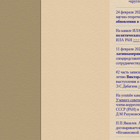
«кругл
24 февраля 202
научно-теорети
обновления в
На канале ИЛА
политических
ИЛА РАН
>>>
11 февраля 202
латиноамерик
спецпредстави
сотрудничест
#2 часть запис
летию
Виктор
выступления и
Э.С.Дабагяна
На youtube ка
Ученого совета
члена-корресп
СССР (РАН) в 1
Д.М.Разумовск
П.П.Яковлев.
договариваетс
«Независимой 