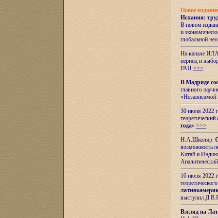
Новое издани
Испания: тру
В новом издан
и экономическ
глобальной не
На канале ИЛА
период и выбо
РАН
>>>
В Мадриде со
главного науч
«Независимой 
30 июня 2022 
теоретический 
года
»
>>>
Н.А.Школяр.
С
возможность пе
Китай и Индию,
Аналитический
16 июня 2022 г
теоретического
латиноамерик
выступил Д.В.
Взгляд на Ла