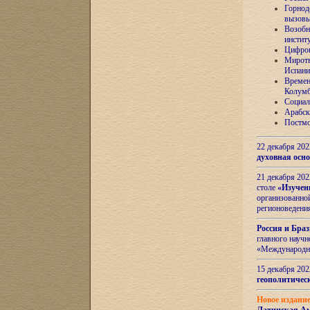
Горнод
вызов
Возобн
инстит
Цифров
Миротв
Испани
Времен
Колумб
Социал
Арабск
Постмо
22 декабря 20
духовная осн
21 декабря 20
столе
«Изучен
организованно
регионоведени
Россия и Бра
главного науч
«Международн
15 декабря 20
геополитическ
Новое издани