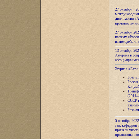
27 октября - 2
международног
дипломатии «А
противостояни
27 октября 20
на тему «Росси
взаимодействи
13 октября 202
Америка в сов
ассоциации ме
Журнал «Лати
Бразил
Россия
Колумб
Трансф
(2011—
СССР и
взаимо
Развит
5 октября 2022
зав. кафедрой
приняли участи
организованно