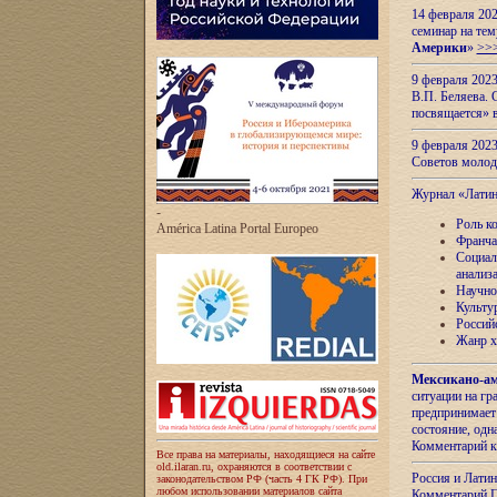
14 февраля 202
семинар на тем
Америки
»
>>
9 февраля 202
В.П. Беляева. 
посвящается» 
9 февраля 2023
Советов моло
Журнал «Лати
-
Роль к
América Latina Portal Europeo
Франча
Социал
анализ
Научно
Культу
Россий
Жанр х
Мексикано-ам
ситуации на г
предпринимает
состояние, одн
Комментарий к
Все права на материалы, находящиеся на сайте
old.ilaran.ru, охраняются в соответствии с
Россия и Лати
законодательством РФ (часть 4 ГК РФ). При
любом использовании материалов сайта
Комментарий П.