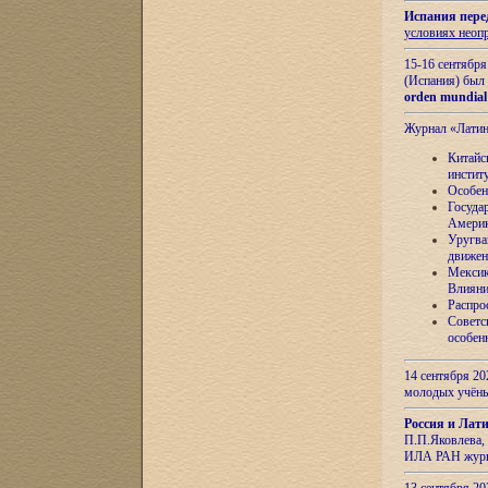
Испания пере
условиях неоп
15-16 сентябр
(Испания) был
orden mundial
Журнал «Лати
Китайс
инстит
Особен
Госуда
Амери
Уругва
движен
Мексик
Влияни
Распро
Советс
особен
14 сентября 20
молодых учён
Россия и Лат
П.П.Яковлева, 
ИЛА РАН журн