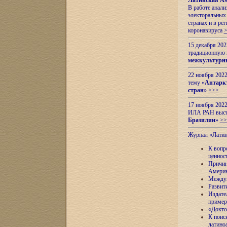
Латинская Ам
В работе анал
электоральных 
странах и в ре
коронавируса
15 декабря 20
традиционную
межкультурны
22 ноября 2022
тему «
Антаркт
стран
»
>>>
17 ноября 2022
ИЛА РАН высту
Бразилии
»
>>
Журнал «Лати
К вопр
ценнос
Причин
Амери
Междун
Развит
Издате
пример
«Докто
К поис
латино