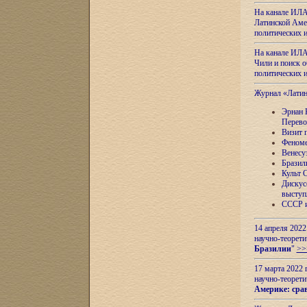
На канале ИЛА
Латинской Амер
политических
На канале ИЛА
Чили и поиск о
политических
Журнал «Лати
Эрнан 
Перево
Визит 
Феноме
Венесу
Бразил
Культ 
Дискус
выступ
СССР и
14 апреля 2022
научно-теорети
Бразилии
"
>>
17 марта 2022 
научно-теорети
Америке: сра