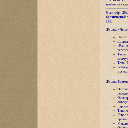
13 сентября 2
необычных кар
6 сентября 20
бразильской г
>>>
Журнал «Лати
Новые 
Социал
«Вакци
перспе
Такие 
коммун
Тема И
«Локус
System 
Журнал
Iberoa
От гео
перефо
От отк
объеди
Евросо
Типоло
Левое д
правой
Мексик
Отноше