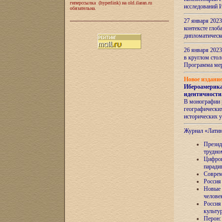
гиперссылка (hyperlink) на old.ilaran.ru
исследований 
обязательна.
27 января 2023
контексте глоб
дипломатическ
26 января 2023
в круглом сто
Программа ме
Новое издани
Ибероамерика
идентичности
В монографии 
географических
исторических 
Журнал «Лати
Президе
трудно
Цифров
паради
Соврем
Россия
Новые 
челове
Россия
культу
Перон: