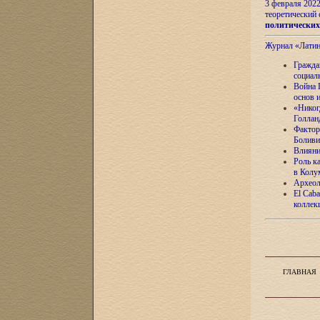
3 февраля 202
теоретический 
политически
Журнал «Лати
Гражда
социал
Война 
основ 
«Никог
Голлан
Фактор
Боливи
Влияни
Роль к
в Колу
Археол
El Caba
коллек
ГЛАВНАЯ