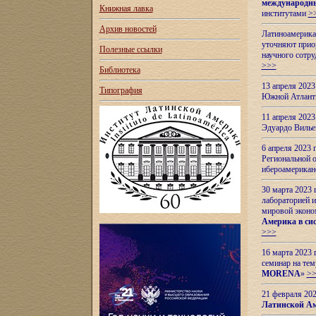
международн
Книжная лавка
институтами
>
Архив новостей
Латиноамерикан
уточняют приор
Полезные ссылки
научного сотр
>>>
Библиотека
13 апреля 202
Типография
Южной Атлант
11 апреля 202
Эдуардо Вилье
6 апреля 2023
Региональной 
ибероамерика
30 марта 2023
лабораторией и
мировой эконо
Америка в сис
>>>
16 марта 2023 
семинар на тем
MORENA
»
>
21 февраля 20
Латинской Ам