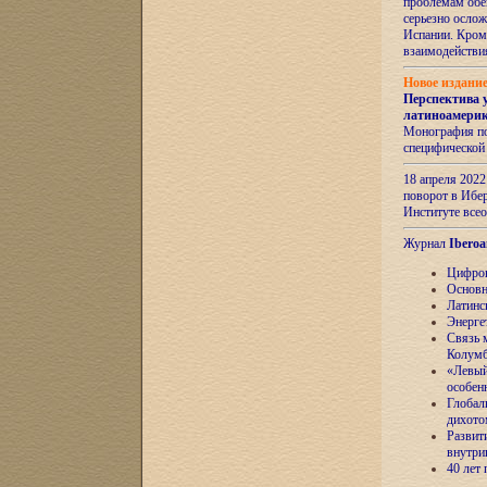
проблемам обе
серьезно ослож
Испании. Кром
взаимодейств
Новое издани
Перспектива 
латиноамери
Монография по
специфической
18 апреля 202
поворот в Ибер
Институте все
Журнал
Iberoa
Цифров
Основн
Латинс
Энерге
Связь 
Колум
«Левый
особен
Глобал
дихото
Развит
внутри
40 лет