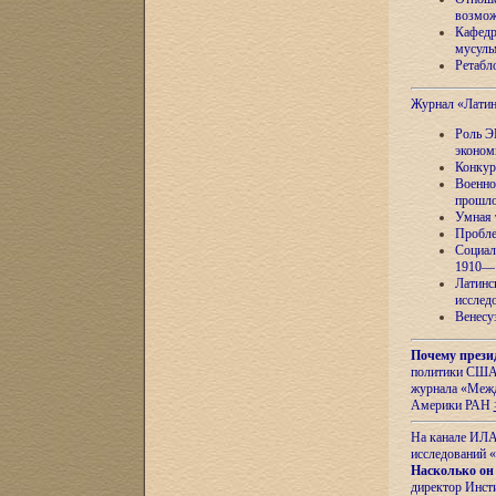
возмож
Кафедр
мусуль
Ретабло
Журнал «Лати
Роль Э
эконом
Конкур
Военно
прошло
Умная 
Пробле
Социал
1910—1
Латинс
исслед
Венесу
Почему прези
политики США 
журнала «Межд
Америки РАН
На канале ИЛА
исследований «
Насколько он
директор Инст