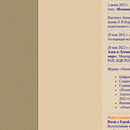
2 июня 2022 г
тему «
Испани
Институт Латин
жизни А.Н.Боро
издательского
26 мая 2022 г
Ассоциации ис
20 мая 2022 г.
Азия и Латин
мире
». Мероп
РАН, ИДВ РА
Журнал «Лати
Цифров
Социал
Гумани
«Полит
Электо
2022 гг
Внешняя
«Ответ
Новое издани
Rusia y España
Коллективная 