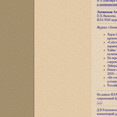
Н.А.Школяра н
и латиноамери
Латинская Ам
П.П.Яковлева, 
ИЛА РАН журн
Журнал «Лати
Хорхе 
времен
«Собст
неравн
Хайме 
полити
На пер
соврем
Либера
Новое 
2019—
«Не оч
устояв
Россий
На канале ИЛА
современной Б
>>>
Д.В.Разумовск
комментарий 