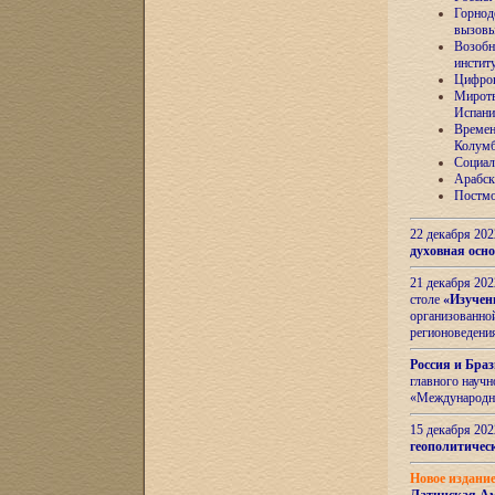
Горнод
вызов
Возобн
инстит
Цифров
Миротв
Испани
Времен
Колумб
Социал
Арабск
Постмо
22 декабря 20
духовная осн
21 декабря 20
столе
«Изучен
организованно
регионоведени
Россия и Бра
главного науч
«Международн
15 декабря 20
геополитическ
Новое издани