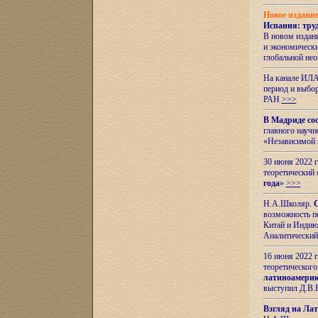
Новое издани
Испания: тру
В новом издан
и экономическ
глобальной не
На канале ИЛА
период и выбо
РАН
>>>
В Мадриде со
главного науч
«Независимой 
30 июня 2022 
теоретический 
года
»
>>>
Н.А.Школяр.
С
возможность пе
Китай и Индию,
Аналитический
16 июня 2022 г
теоретического
латиноамерик
выступил Д.В.
Взгляд на Ла