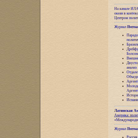
На канале ИЛА
океан в контек
Центром полит
Журнал
Iberoa
Парадо
полити
Бразил
Дрейфу
Болсон
Внешня
Двусто
анализ
Отдале
Объеди
Аргент
Молоде
Аргент
Истори
Испани
Латинская Ам
Америка: поли
«Международн
Журнал
Iberoa
Россия