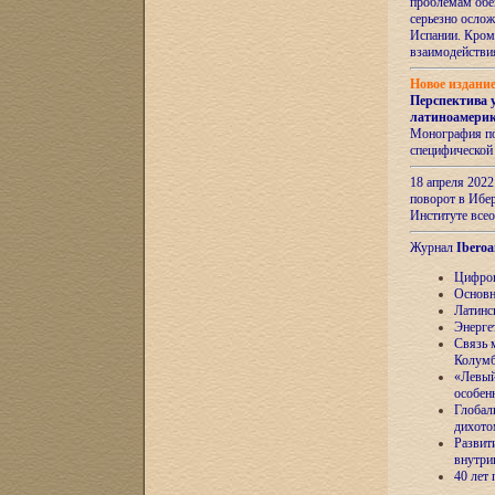
проблемам обе
серьезно ослож
Испании. Кром
взаимодейств
Новое издани
Перспектива 
латиноамери
Монография по
специфической
18 апреля 202
поворот в Ибер
Институте все
Журнал
Iberoa
Цифров
Основн
Латинс
Энерге
Связь 
Колум
«Левый
особен
Глобал
дихото
Развит
внутри
40 лет