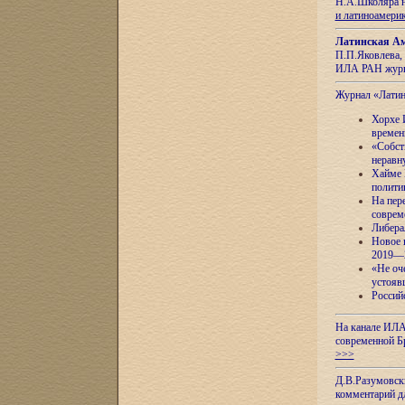
Н.А.Школяра н
и латиноамери
Латинская Ам
П.П.Яковлева, 
ИЛА РАН журн
Журнал «Лати
Хорхе 
времен
«Собст
неравн
Хайме 
полити
На пер
соврем
Либера
Новое 
2019—
«Не оч
устояв
Россий
На канале ИЛА
современной Б
>>>
Д.В.Разумовск
комментарий 