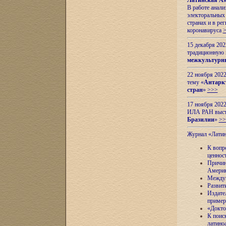
Латинская Ам
В работе анал
электоральных 
странах и в ре
коронавируса
15 декабря 20
традиционную
межкультурны
22 ноября 2022
тему «
Антаркт
стран
»
>>>
17 ноября 2022
ИЛА РАН высту
Бразилии
»
>>
Журнал «Лати
К вопр
ценнос
Причин
Амери
Междун
Развит
Издате
пример
«Докто
К поис
латино