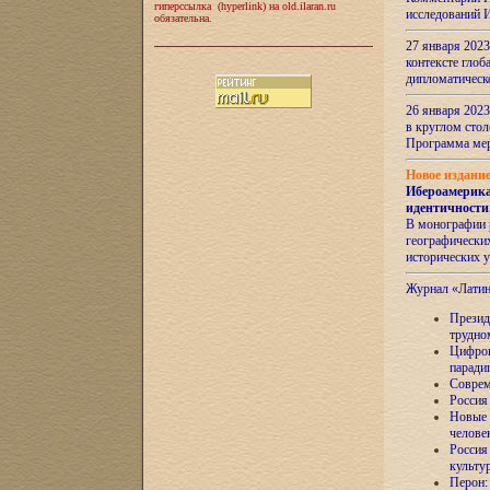
гиперссылка (hyperlink) на old.ilaran.ru
исследований 
обязательна.
27 января 2023
контексте глоб
дипломатическ
26 января 2023
в круглом сто
Программа ме
Новое издани
Ибероамерика
идентичности
В монографии 
географических
исторических 
Журнал «Лати
Президе
трудно
Цифров
паради
Соврем
Россия
Новые 
челове
Россия
культу
Перон: