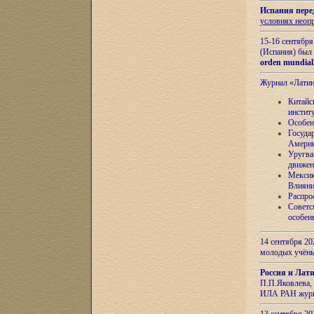
Испания пере
условиях неоп
15-16 сентябр
(Испания) был
orden mundial
Журнал «Лати
Китайс
инстит
Особен
Госуда
Амери
Уругва
движен
Мексик
Влияни
Распро
Советс
особен
14 сентября 20
молодых учён
Россия и Лат
П.П.Яковлева, 
ИЛА РАН журн