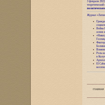
3 февраля 202
теоретический 
политически
Журнал «Лати
Гражда
социал
Война 
основ 
«Никог
Голлан
Фактор
Боливи
Влияни
Роль к
в Колу
Археол
El Caba
коллек
ГЛАВНАЯ