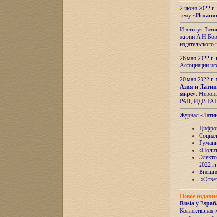
2 июня 2022 г
тему «
Испани
Институт Латин
жизни А.Н.Боро
издательского
26 мая 2022 г
Ассоциации ис
20 мая 2022 г.
Азия и Латин
мире
». Мероп
РАН, ИДВ РА
Журнал «Лати
Цифров
Социал
Гумани
«Полит
Электо
2022 гг
Внешняя
«Ответ
Новое издани
Rusia y España
Коллективная 