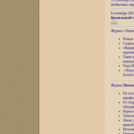
13 сентября 2
необычных кар
6 сентября 20
бразильской г
>>>
Журнал «Лати
Новые 
Социал
«Вакци
перспе
Такие 
коммун
Тема И
«Локус
System 
Журнал
Iberoa
От гео
перефо
От отк
объеди
Евросо
Типоло
Левое д
правой
Мексик
Отноше