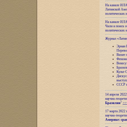
На канале ИЛА
Латинской Амер
политических
На канале ИЛА
Чили и поиск о
политических
Журнал «Лати
Эрнан 
Перево
Визит 
Феноме
Венесу
Бразил
Культ 
Дискус
выступ
СССР и
14 апреля 2022
научно-теорети
Бразилии
"
>>
17 марта 2022 
научно-теорети
Америке: сра