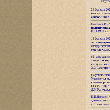
«кругл
24 февраля 202
научно-теорети
обновления в
На канале ИЛА
политических
ИЛА РАН
>>>
11 февраля 202
латиноамерик
спецпредстави
сотрудничест
#2 часть запис
летию
Виктор
выступления и
Э.С.Дабагяна
На youtube ка
Ученого совета
члена-корресп
СССР (РАН) в 1
Д.М.Разумовск
П.П.Яковлев.
договариваетс
«Независимой 