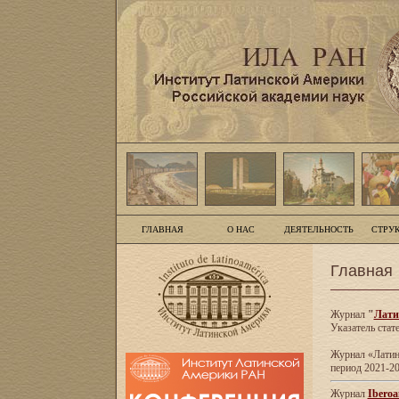
ГЛАВНАЯ
О НАС
ДЕЯТЕЛЬНОСТЬ
СТРУ
Главная
Журнал
"
Лати
Указатель стат
Журнал «Латинс
период 2021-20
Журнал
Iberoa