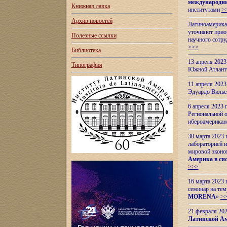
международн
Книжная лавка
институтами
>
Архив новостей
Латиноамерикан
уточняют приор
Полезные ссылки
научного сотр
>>>
Библиотека
13 апреля 202
Типография
Южной Атлант
11 апреля 202
Эдуардо Вилье
6 апреля 2023
Региональной 
ибероамерика
30 марта 2023
лабораторией и
мировой эконо
Америка в сис
>>>
16 марта 2023 
семинар на тем
MORENA
»
>
21 февраля 20
Латинской Ам