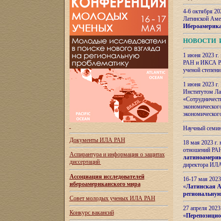
4-6 октября 20
Латинской Аме
Ибероамерика
НОВОСТИ 
1 июня 2023 г.
РАН и ИКСА РА
ученой степени
1 июня 2023 г
Институтом Ла
«Сотрудничеств
экономическог
экономическог
Научный семин
Документы ИЛА РАН
18 мая 2023 г
отношений РАН
Аспирантура и
информация о защитах
латиноамерик
диссертаций
директора ИЛА
Ассоциация исследователей
16-17 мая 202
ибероамериканского мира
«
Латинская Ам
региональную
Совет молодых ученых ИЛА РАН
27 апреля 2023
Конкурс вакансий
«
Перепозицио