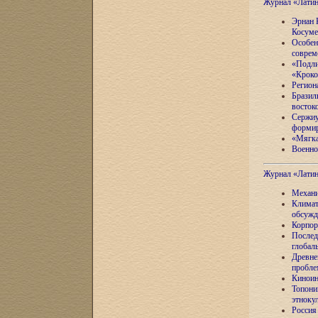
Журнал «Лати
Эрнан 
Косуме
Особен
соврем
«Подли
«Кроко
Регион
Бразил
восток
Сержиу
формир
«Мягка
Военно
Журнал «Лати
Механи
Климат
обсужд
Корпор
Послед
глобал
Древне
пробле
Киноин
Топони
этноку
Россия