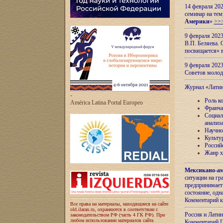
14 февраля 202
семинар на тем
Америки
»
>>
9 февраля 202
В.П. Беляева. 
посвящается» 
9 февраля 2023
Советов моло
Журнал «Лати
-
Роль к
América Latina Portal Europeo
Франча
Социал
анализ
Научно
Культу
Россий
Жанр х
Мексикано-ам
ситуации на г
предпринимает
состояние, одн
Комментарий к
Все права на материалы, находящиеся на сайте
old.ilaran.ru, охраняются в соответствии с
Россия и Лати
законодательством РФ (часть 4 ГК РФ). При
любом использовании материалов сайта
Комментарий П.