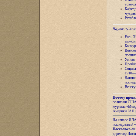
возмож
Кафедр
мусуль
Ретабло
Журнал «Лати
Роль Э
эконом
Конкур
Военно
прошло
Умная 
Пробле
Социал
1910—1
Латинс
исслед
Венесу
Почему прези
политики США 
журнала «Межд
Америки РАН
На канале ИЛА
исследований «
Насколько он
директор Инст