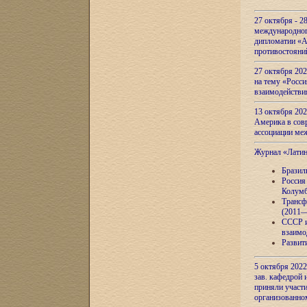
27 октября - 2
международног
дипломатии «А
противостояни
27 октября 20
на тему «Росси
взаимодействи
13 октября 202
Америка в сов
ассоциации ме
Журнал «Лати
Бразил
Россия
Колумб
Трансф
(2011—
СССР и
взаимо
Развит
5 октября 2022
зав. кафедрой
приняли участи
организованно