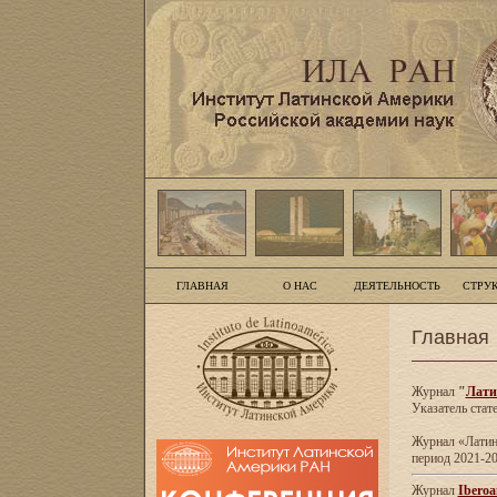
ГЛАВНАЯ
О НАС
ДЕЯТЕЛЬНОСТЬ
СТРУ
Главная
Журнал
"
Лати
Указатель стат
Журнал «Латинс
период 2021-20
Журнал
Iberoa