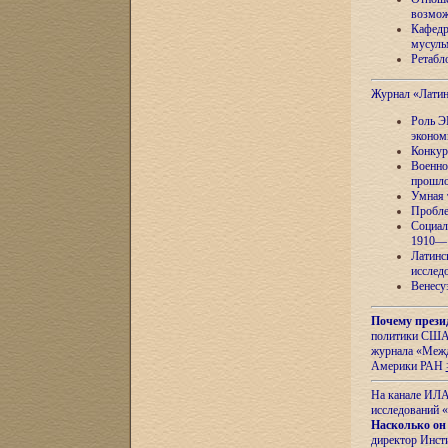
возмож
Кафедр
мусуль
Ретабло
Журнал «Лати
Роль Э
эконом
Конкур
Военно
прошло
Умная 
Пробле
Социал
1910—1
Латинс
исслед
Венесу
Почему прези
политики США 
журнала «Межд
Америки РАН
На канале ИЛА
исследований «
Насколько он
директор Инст