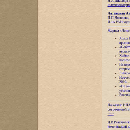
Н.А.Школяра н
и латиноамери
Латинская Ам
П.П.Яковлева, 
ИЛА РАН журн
Журнал «Лати
Хорхе 
времен
«Собст
неравн
Хайме 
полити
На пер
соврем
Либера
Новое 
2019—
«Не оч
устояв
Россий
На канале ИЛА
современной Б
>>>
Д.В.Разумовск
комментарий 