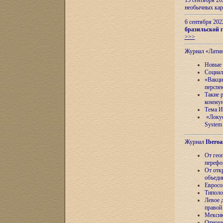
13 сентября 2
необычных кар
6 сентября 20
бразильской г
>>>
Журнал «Лати
Новые 
Социал
«Вакци
перспе
Такие 
коммун
Тема И
«Локус
System 
Журнал
Iberoa
От гео
перефо
От отк
объеди
Евросо
Типоло
Левое д
правой
Мексик
Отноше