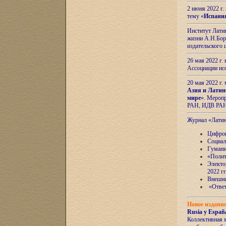
2 июня 2022 г
тему «
Испани
Институт Латин
жизни А.Н.Боро
издательского
26 мая 2022 г
Ассоциации ис
20 мая 2022 г.
Азия и Латин
мире
». Мероп
РАН, ИДВ РА
Журнал «Лати
Цифров
Социал
Гумани
«Полит
Электо
2022 гг
Внешняя
«Ответ
Новое издани
Rusia y España
Коллективная 