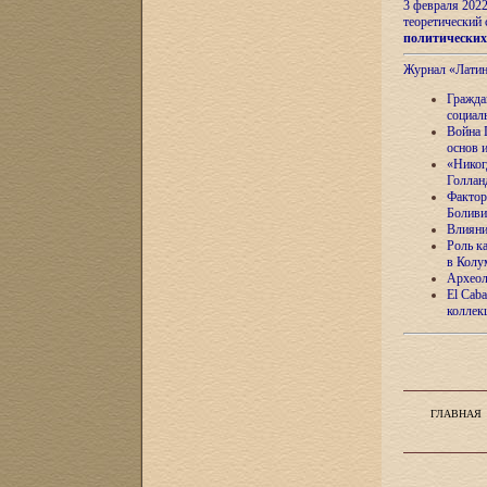
3 февраля 202
теоретический 
политически
Журнал «Лати
Гражда
социал
Война 
основ 
«Никог
Голлан
Фактор
Боливи
Влияни
Роль к
в Колу
Археол
El Caba
коллек
ГЛАВНАЯ