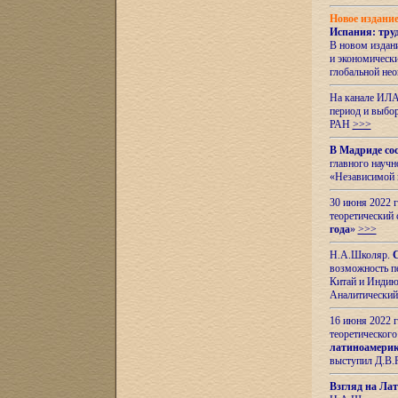
Новое издани
Испания: тру
В новом издан
и экономическ
глобальной не
На канале ИЛА
период и выбо
РАН
>>>
В Мадриде со
главного науч
«Независимой 
30 июня 2022 
теоретический 
года
»
>>>
Н.А.Школяр.
С
возможность пе
Китай и Индию,
Аналитический
16 июня 2022 г
теоретического
латиноамерик
выступил Д.В.
Взгляд на Ла