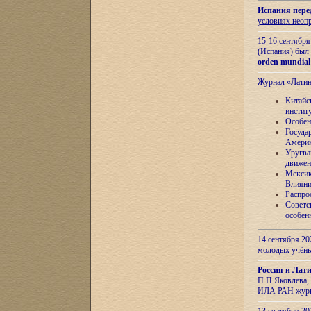
Испания пере
условиях неоп
15-16 сентябр
(Испания) был
orden mundial
Журнал «Лати
Китайс
инстит
Особен
Госуда
Амери
Уругва
движен
Мексик
Влияни
Распро
Советс
особен
14 сентября 20
молодых учён
Россия и Лат
П.П.Яковлева, 
ИЛА РАН журн