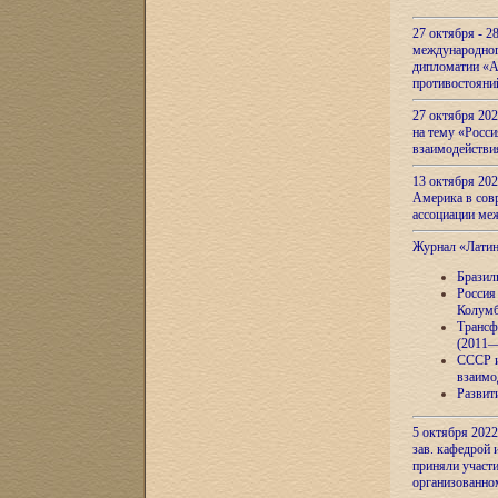
27 октября - 2
международног
дипломатии «А
противостояни
27 октября 20
на тему «Росси
взаимодействи
13 октября 202
Америка в сов
ассоциации ме
Журнал «Лати
Бразил
Россия
Колумб
Трансф
(2011—
СССР и
взаимо
Развит
5 октября 2022
зав. кафедрой
приняли участи
организованно