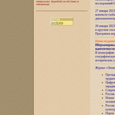
гиперссылка (hyperlink) на old.ilaran.ru
исследований 
обязательна.
27 января 2023
контексте глоб
дипломатическ
26 января 2023
в круглом сто
Программа ме
Новое издани
Ибероамерика
идентичности
В монографии 
географических
исторических 
Журнал «Лати
Президе
трудно
Цифров
паради
Соврем
Россия
Новые 
челове
Россия
культу
Перон: