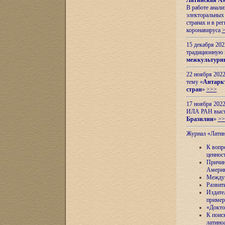
Латинская Ам
В работе анал
электоральных 
странах и в ре
коронавируса
15 декабря 20
традиционную
межкультурны
22 ноября 2022
тему «
Антаркт
стран
»
>>>
17 ноября 2022
ИЛА РАН высту
Бразилии
»
>>
Журнал «Лати
К вопр
ценнос
Причин
Амери
Междун
Развит
Издате
пример
«Докто
К поис
латино