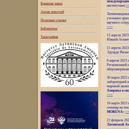
международн
Книжная лавка
институтами
>
Архив новостей
Латиноамерикан
уточняют приор
Полезные ссылки
научного сотр
>>>
Библиотека
13 апреля 202
Типография
Южной Атлант
11 апреля 202
Эдуардо Вилье
6 апреля 2023
Региональной 
ибероамерика
30 марта 2023
лабораторией и
мировой эконо
Америка в сис
>>>
16 марта 2023 
семинар на тем
MORENA
»
>
21 февраля 20
Латинской Ам