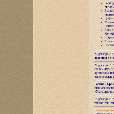
Горнод
вызов
Возобн
инстит
Цифров
Миротв
Испани
Времен
Колумб
Социал
Арабск
Постмо
22 декабря 20
духовная осн
21 декабря 20
столе
«Изучен
организованно
регионоведени
Россия и Бра
главного науч
«Международн
15 декабря 20
геополитическ
Новое издани