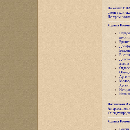
На канале ИЛА
океан в контек
Центром полит
Журнал
Iberoa
Парадо
полити
Бразил
Дрейфу
Болсон
Внешня
Двусто
анализ
Отдале
Объеди
Аргент
Молоде
Аргент
Истори
Испани
Латинская Ам
Америка: поли
«Международн
Журнал
Iberoa
Россия