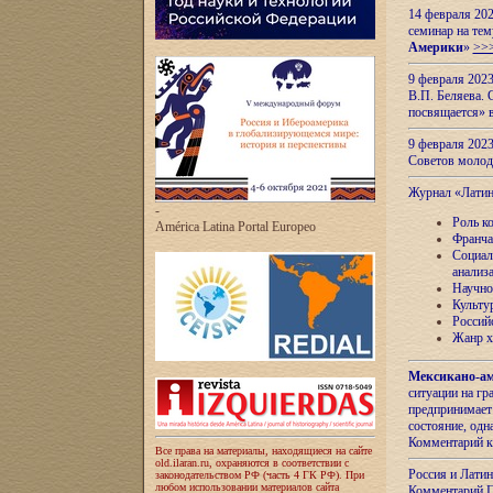
14 февраля 202
семинар на тем
Америки
»
>>
9 февраля 202
В.П. Беляева. 
посвящается» 
9 февраля 2023
Советов моло
Журнал «Лати
-
Роль к
América Latina Portal Europeo
Франча
Социал
анализ
Научно
Культу
Россий
Жанр х
Мексикано-ам
ситуации на г
предпринимает
состояние, одн
Комментарий к
Все права на материалы, находящиеся на сайте
old.ilaran.ru, охраняются в соответствии с
Россия и Лати
законодательством РФ (часть 4 ГК РФ). При
любом использовании материалов сайта
Комментарий П.