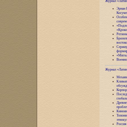
Журнал «Лати
Эрнан 
Косуме
Особен
соврем
«Подли
«Кроко
Регион
Бразил
восток
Сержиу
формир
«Мягка
Военно
Журнал «Лати
Механи
Климат
обсужд
Корпор
Послед
глобал
Древне
пробле
Киноин
Топони
этноку
Россия