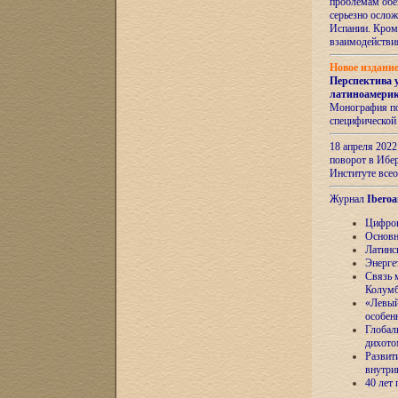
проблемам обе
серьезно ослож
Испании. Кром
взаимодейств
Новое издани
Перспектива 
латиноамери
Монография по
специфической
18 апреля 202
поворот в Ибер
Институте все
Журнал
Iberoa
Цифров
Основн
Латинс
Энерге
Связь 
Колум
«Левый
особен
Глобал
дихото
Развит
внутри
40 лет