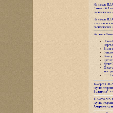
На канале ИЛА
Латинской Амер
политических
На канале ИЛА
Чили и поиск о
политических
Журнал «Лати
Эрнан 
Перево
Визит 
Феноме
Венесу
Бразил
Культ 
Дискус
выступ
СССР и
14 апреля 2022
научно-теорети
Бразилии
"
>>
17 марта 2022 
научно-теорети
Америке: сра