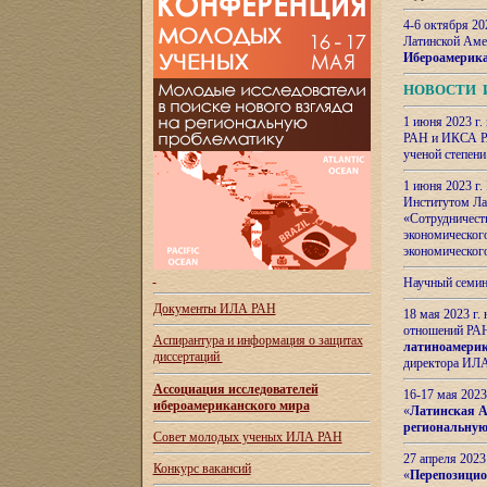
4-6 октября 20
Латинской Аме
Ибероамерика
НОВОСТИ 
1 июня 2023 г.
РАН и ИКСА РА
ученой степени
1 июня 2023 г
Институтом Ла
«Сотрудничеств
экономическог
экономическог
Научный семин
Документы ИЛА РАН
18 мая 2023 г
отношений РАН
Аспирантура и
информация о защитах
латиноамерик
диссертаций
директора ИЛА
Ассоциация исследователей
16-17 мая 202
ибероамериканского мира
«
Латинская Ам
региональную
Совет молодых ученых ИЛА РАН
27 апреля 2023
Конкурс вакансий
«
Перепозицио