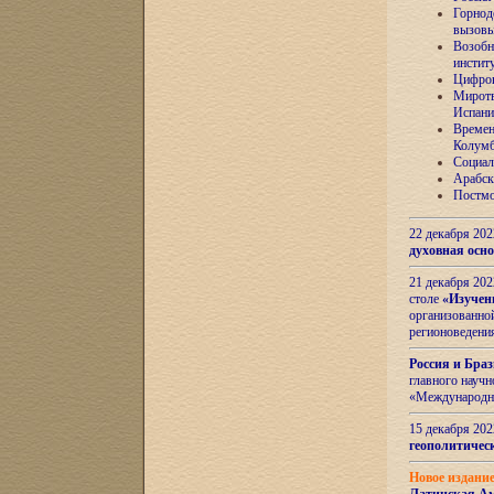
Горнод
вызов
Возобн
инстит
Цифров
Миротв
Испани
Времен
Колумб
Социал
Арабск
Постмо
22 декабря 20
духовная осн
21 декабря 20
столе
«Изучен
организованно
регионоведени
Россия и Бра
главного науч
«Международн
15 декабря 20
геополитическ
Новое издани