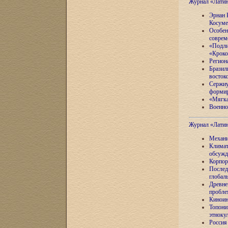
Журнал «Лати
Эрнан 
Косуме
Особен
соврем
«Подли
«Кроко
Регион
Бразил
восток
Сержиу
формир
«Мягка
Военно
Журнал «Лати
Механи
Климат
обсужд
Корпор
Послед
глобал
Древне
пробле
Киноин
Топони
этноку
Россия