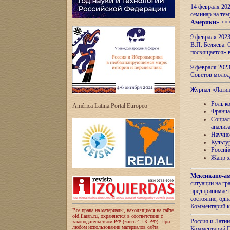
14 февраля 202
семинар на тем
Америки
»
>>
9 февраля 202
В.П. Беляева. 
посвящается» 
9 февраля 2023
Советов моло
Журнал «Лати
-
Роль к
América Latina Portal Europeo
Франча
Социал
анализ
Научно
Культу
Россий
Жанр х
Мексикано-ам
ситуации на г
предпринимает
состояние, одн
Комментарий к
Все права на материалы, находящиеся на сайте
old.ilaran.ru, охраняются в соответствии с
Россия и Лати
законодательством РФ (часть 4 ГК РФ). При
любом использовании материалов сайта
Комментарий П.