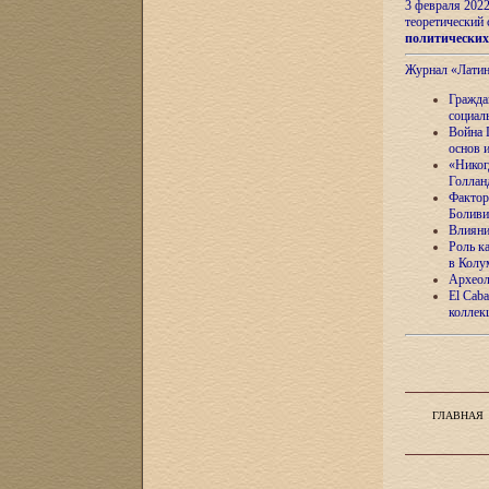
3 февраля 202
теоретический 
политически
Журнал «Лати
Гражда
социал
Война 
основ 
«Никог
Голлан
Фактор
Боливи
Влияни
Роль к
в Колу
Археол
El Caba
коллек
ГЛАВНАЯ