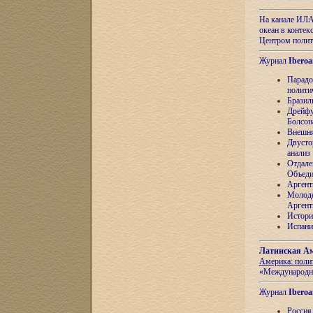
На канале ИЛА
океан в контек
Центром полит
Журнал
Iberoa
Парадо
полити
Бразил
Дрейфу
Болсон
Внешня
Двусто
анализ
Отдале
Объеди
Аргент
Молоде
Аргент
Истори
Испани
Латинская Ам
Америка: поли
«Международн
Журнал
Iberoa
Россия