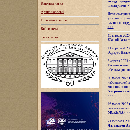
международн
Книжная лавка
институтами
>
Архив новостей
Латиноамерикан
уточняют приор
Полезные ссылки
научного сотр
>>>
Библиотека
13 апреля 202
Типография
Южной Атлант
11 апреля 202
Эдуардо Вилье
6 апреля 2023
Региональной 
ибероамерика
30 марта 2023
лабораторией и
мировой эконо
Америка в сис
>>>
16 марта 2023 
семинар на тем
MORENA
»
>
21 февраля 20
Латинской Ам