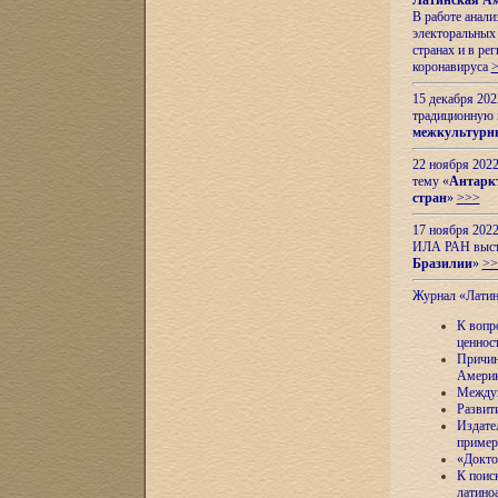
Латинская Ам
В работе анал
электоральных 
странах и в ре
коронавируса
15 декабря 20
традиционную
межкультурны
22 ноября 2022
тему «
Антаркт
стран
»
>>>
17 ноября 2022
ИЛА РАН высту
Бразилии
»
>>
Журнал «Лати
К вопр
ценнос
Причин
Амери
Междун
Развит
Издате
пример
«Докто
К поис
латино