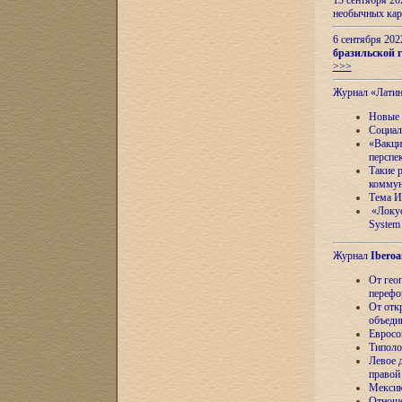
13 сентября 2
необычных кар
6 сентября 20
бразильской г
>>>
Журнал «Лати
Новые 
Социал
«Вакци
перспе
Такие 
коммун
Тема И
«Локус
System 
Журнал
Iberoa
От гео
перефо
От отк
объеди
Евросо
Типоло
Левое д
правой
Мексик
Отноше