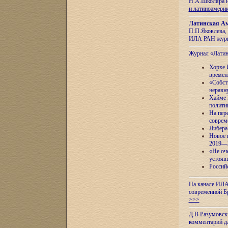
Н.А.Школяра н
и латиноамери
Латинская Ам
П.П.Яковлева, 
ИЛА РАН журн
Журнал «Лати
Хорхе 
времен
«Собст
неравн
Хайме 
полити
На пер
соврем
Либера
Новое 
2019—
«Не оч
устояв
Россий
На канале ИЛА
современной Б
>>>
Д.В.Разумовск
комментарий 