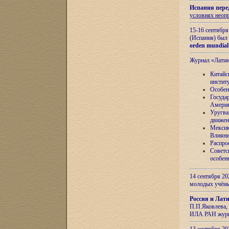
Испания пере
условиях неоп
15-16 сентябр
(Испания) был
orden mundial
Журнал «Лати
Китайс
инстит
Особен
Госуда
Амери
Уругва
движен
Мексик
Влияни
Распро
Советс
особен
14 сентября 20
молодых учён
Россия и Лат
П.П.Яковлева, 
ИЛА РАН журн