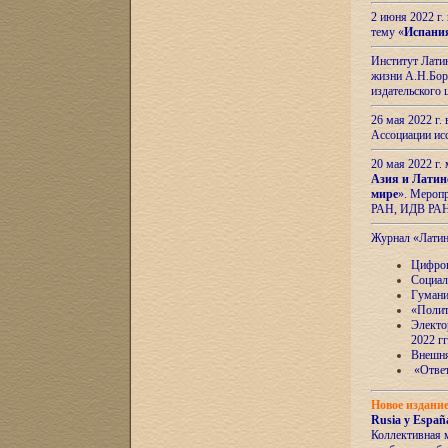
2 июня 2022 г
тему «
Испани
Институт Латин
жизни А.Н.Боро
издательского
26 мая 2022 г
Ассоциации ис
20 мая 2022 г.
Азия и Латин
мире
». Мероп
РАН, ИДВ РА
Журнал «Лати
Цифров
Социал
Гумани
«Полит
Электо
2022 гг
Внешняя
«Ответ
Новое издани
Rusia y España
Коллективная 