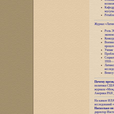
возмож
Кафедр
мусуль
Ретабло
Журнал «Лати
Роль Э
эконом
Конкур
Военно
прошло
Умная 
Пробле
Социал
1910—1
Латинс
исслед
Венесу
Почему прези
политики США 
журнала «Межд
Америки РАН
На канале ИЛА
исследований «
Насколько он
директор Инст