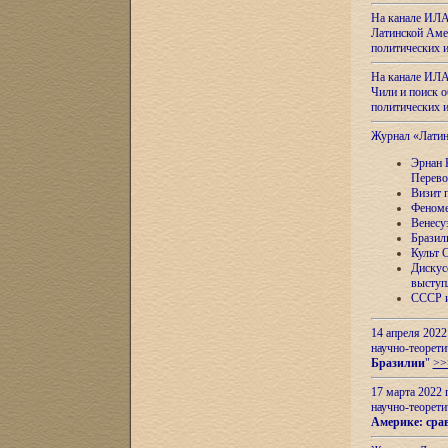
На канале ИЛА
Латинской Амер
политических
На канале ИЛА
Чили и поиск о
политических
Журнал «Лати
Эрнан 
Перево
Визит 
Феноме
Венесу
Бразил
Культ 
Дискус
выступ
СССР и
14 апреля 2022
научно-теорети
Бразилии
"
>>
17 марта 2022 
научно-теорети
Америке: сра