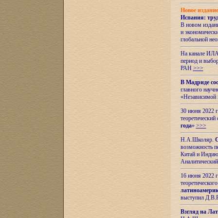
Новое издани
Испания: тру
В новом издан
и экономическ
глобальной не
На канале ИЛА
период и выбо
РАН
>>>
В Мадриде со
главного науч
«Независимой 
30 июня 2022 
теоретический 
года
»
>>>
Н.А.Школяр.
С
возможность пе
Китай и Индию,
Аналитический
16 июня 2022 г
теоретического
латиноамерик
выступил Д.В.
Взгляд на Ла