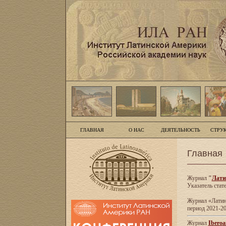
ГЛАВНАЯ
О НАС
ДЕЯТЕЛЬНОСТЬ
СТРУ
Главная
Журнал
"
Лати
Указатель стат
Журнал «Латинс
период 2021-20
Журнал
Iberoa