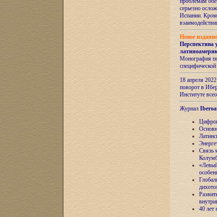
проблемам обе
серьезно ослож
Испании. Кром
взаимодейств
Новое издани
Перспектива 
латиноамери
Монография по
специфической
18 апреля 202
поворот в Ибер
Институте все
Журнал
Iberoa
Цифров
Основн
Латинс
Энерге
Связь 
Колум
«Левый
особен
Глобал
дихото
Развит
внутри
40 лет