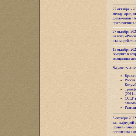
27 октября - 2
международног
дипломатии «А
противостояни
27 октября 20
на тему «Росси
взаимодействи
13 октября 202
Америка в сов
ассоциации ме
Журнал «Лати
Бразил
Россия
Колумб
Трансф
(2011—
СССР и
взаимо
Развит
5 октября 2022
зав. кафедрой
приняли участи
организованно