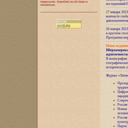
гиперссылка (hyperlink) на old.ilaran.ru
исследований 
обязательна.
27 января 2023
контексте глоб
дипломатическ
26 января 2023
в круглом сто
Программа ме
Новое издани
Ибероамерика
идентичности
В монографии 
географических
исторических 
Журнал «Лати
Президе
трудно
Цифров
паради
Соврем
Россия
Новые 
челове
Россия
культу
Перон: