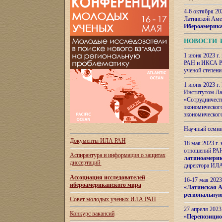
4-6 октября 20
Латинской Аме
Ибероамерика
НОВОСТИ 
1 июня 2023 г.
РАН и ИКСА РА
ученой степени
1 июня 2023 г
Институтом Ла
«Сотрудничеств
экономическог
экономическог
Научный семин
Документы ИЛА РАН
18 мая 2023 г
отношений РАН
Аспирантура и
информация о защитах
латиноамерик
диссертаций
директора ИЛА
Ассоциация исследователей
16-17 мая 202
ибероамериканского мира
«
Латинская Ам
региональную
Совет молодых ученых ИЛА РАН
27 апреля 2023
Конкурс вакансий
«
Перепозицио