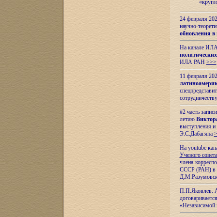
«кругл
24 февраля 202
научно-теорети
обновления в
На канале ИЛА
политических
ИЛА РАН
>>>
11 февраля 202
латиноамерик
спецпредстави
сотрудничест
#2 часть запис
летию
Виктор
выступления и
Э.С.Дабагяна
На youtube ка
Ученого совета
члена-корресп
СССР (РАН) в 1
Д.М.Разумовск
П.П.Яковлев.
договариваетс
«Независимой 