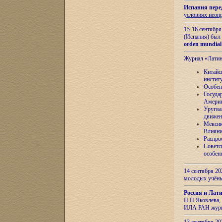
Испания пере
условиях неоп
15-16 сентябр
(Испания) был
orden mundial
Журнал «Лати
Китайс
инстит
Особен
Госуда
Амери
Уругва
движен
Мексик
Влияни
Распро
Советс
особен
14 сентября 20
молодых учён
Россия и Лат
П.П.Яковлева, 
ИЛА РАН журн