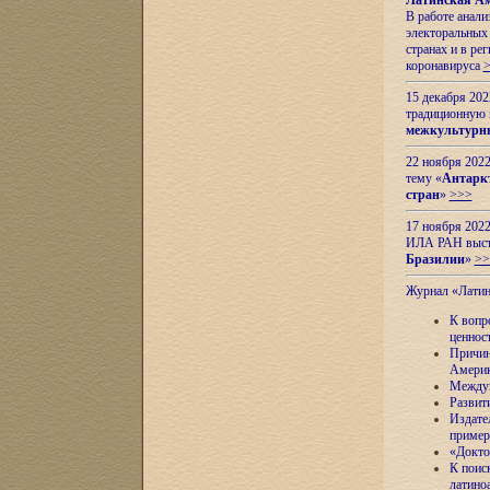
Латинская Ам
В работе анал
электоральных 
странах и в ре
коронавируса
15 декабря 20
традиционную
межкультурны
22 ноября 2022
тему «
Антаркт
стран
»
>>>
17 ноября 2022
ИЛА РАН высту
Бразилии
»
>>
Журнал «Лати
К вопр
ценнос
Причин
Амери
Междун
Развит
Издате
пример
«Докто
К поис
латино