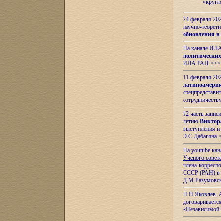
«кругл
24 февраля 202
научно-теорети
обновления в
На канале ИЛА
политических
ИЛА РАН
>>>
11 февраля 202
латиноамерик
спецпредстави
сотрудничест
#2 часть запис
летию
Виктор
выступления и
Э.С.Дабагяна
На youtube ка
Ученого совета
члена-корресп
СССР (РАН) в 1
Д.М.Разумовск
П.П.Яковлев.
договариваетс
«Независимой 