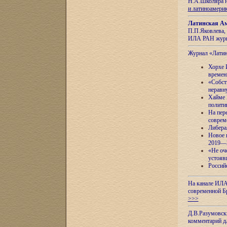
Н.А.Школяра н
и латиноамери
Латинская Ам
П.П.Яковлева, 
ИЛА РАН журн
Журнал «Лати
Хорхе 
времен
«Собст
неравн
Хайме 
полити
На пер
соврем
Либера
Новое 
2019—
«Не оч
устояв
Россий
На канале ИЛА
современной Б
>>>
Д.В.Разумовск
комментарий 