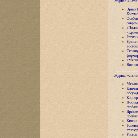
Журнал «Лати
Эрнан 
Косуме
Особен
соврем
«Подли
«Кроко
Регион
Бразил
восток
Сержиу
формир
«Мягка
Военно
Журнал «Лати
Механи
Климат
обсужд
Корпор
Послед
глобал
Древне
пробле
Киноин
Топони
этноку
Россия