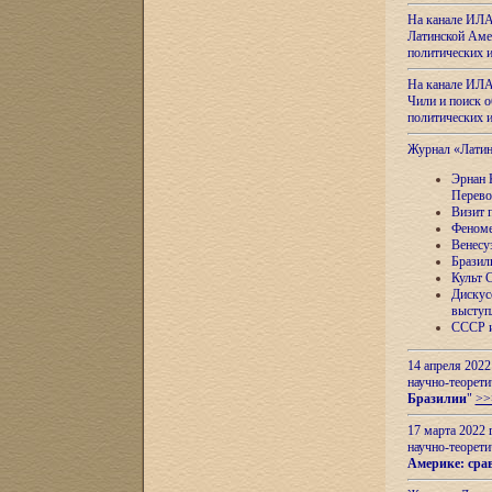
На канале ИЛА
Латинской Амер
политических
На канале ИЛА
Чили и поиск о
политических
Журнал «Лати
Эрнан 
Перево
Визит 
Феноме
Венесу
Бразил
Культ 
Дискус
выступ
СССР и
14 апреля 2022
научно-теорети
Бразилии
"
>>
17 марта 2022 
научно-теорети
Америке: сра