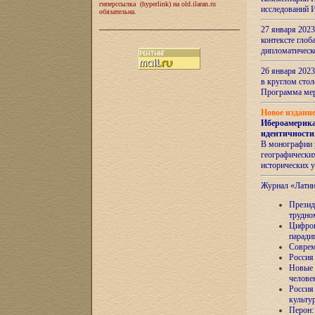
гиперссылка (hyperlink) на old.ilaran.ru
исследований 
обязательна.
27 января 2023
контексте глоб
дипломатическ
26 января 2023
в круглом сто
Программа ме
Новое издани
Ибероамерика
идентичности
В монографии 
географических
исторических 
Журнал «Лати
Президе
трудно
Цифров
паради
Соврем
Россия
Новые 
челове
Россия
культу
Перон: