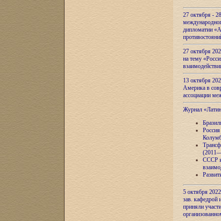
27 октября - 2
международног
дипломатии «А
противостояни
27 октября 20
на тему «Росси
взаимодействи
13 октября 202
Америка в сов
ассоциации ме
Журнал «Лати
Бразил
Россия
Колумб
Трансф
(2011—
СССР и
взаимо
Развит
5 октября 2022
зав. кафедрой
приняли участи
организованно