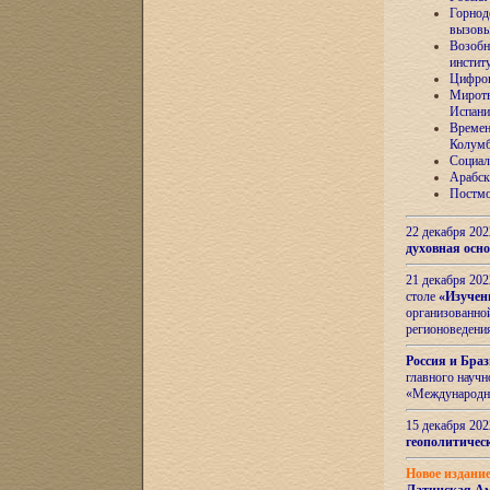
Горнод
вызов
Возобн
инстит
Цифров
Миротв
Испани
Времен
Колумб
Социал
Арабск
Постмо
22 декабря 20
духовная осн
21 декабря 20
столе
«Изучен
организованно
регионоведени
Россия и Бра
главного науч
«Международн
15 декабря 20
геополитическ
Новое издани