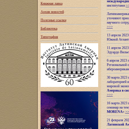
международн
Книжная лавка
институтами
>
Архив новостей
Латиноамерикан
уточняют приор
Полезные ссылки
научного сотр
>>>
Библиотека
13 апреля 202
Типография
Южной Атлант
11 апреля 202
Эдуардо Вилье
6 апреля 2023
Региональной 
ибероамерика
30 марта 2023
лабораторией и
мировой эконо
Америка в сис
>>>
16 марта 2023 
семинар на тем
MORENA
»
>
21 февраля 20
Латинской Ам