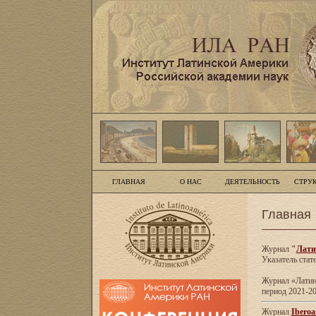
ГЛАВНАЯ
О НАС
ДЕЯТЕЛЬНОСТЬ
СТРУ
Главная
Журнал
"
Лати
Указатель стат
Журнал «Латинс
период 2021-20
Журнал
Iberoa