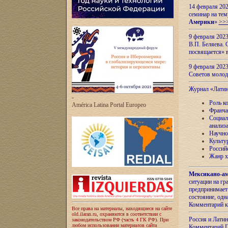
14 февраля 202
семинар на тем
Америки
»
>>
9 февраля 202
В.П. Беляева. 
посвящается» 
9 февраля 2023
Советов моло
Журнал «Лати
-
Роль к
América Latina Portal Europeo
Франча
Социал
анализ
Научно
Культу
Россий
Жанр х
Мексикано-ам
ситуации на г
предпринимает
состояние, одн
Комментарий к
Все права на материалы, находящиеся на сайте
old.ilaran.ru, охраняются в соответствии с
Россия и Лати
законодательством РФ (часть 4 ГК РФ). При
любом использовании материалов сайта
Комментарий П.