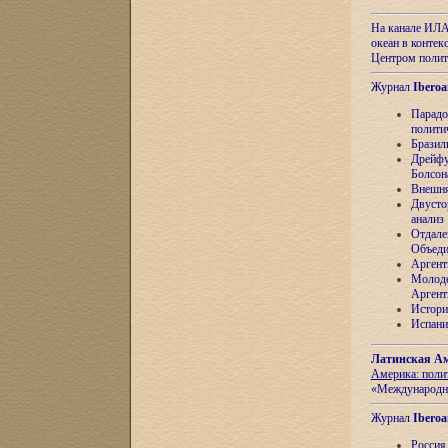
На канале ИЛА
океан в контек
Центром полит
Журнал
Iberoa
Парадо
полити
Бразил
Дрейфу
Болсон
Внешня
Двусто
анализ
Отдале
Объеди
Аргент
Молоде
Аргент
Истори
Испани
Латинская Ам
Америка: поли
«Международн
Журнал
Iberoa
Россия