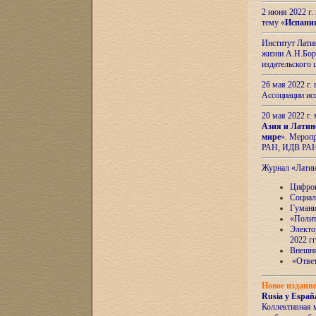
2 июня 2022 г
тему «
Испани
Институт Латин
жизни А.Н.Боро
издательского
26 мая 2022 г
Ассоциации ис
20 мая 2022 г.
Азия и Латин
мире
». Мероп
РАН, ИДВ РА
Журнал «Лати
Цифров
Социал
Гумани
«Полит
Электо
2022 гг
Внешняя
«Ответ
Новое издани
Rusia y España
Коллективная 