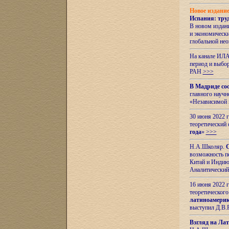
Новое издани
Испания: тру
В новом издан
и экономическ
глобальной не
На канале ИЛА
период и выбо
РАН
>>>
В Мадриде со
главного науч
«Независимой 
30 июня 2022 
теоретический 
года
»
>>>
Н.А.Школяр.
С
возможность пе
Китай и Индию,
Аналитический
16 июня 2022 г
теоретического
латиноамерик
выступил Д.В.
Взгляд на Ла