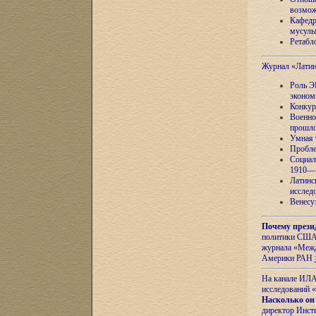
возмож
Кафедр
мусуль
Ретабло
Журнал «Лати
Роль Э
эконом
Конкур
Военно
прошло
Умная 
Пробле
Социал
1910—1
Латинс
исслед
Венесу
Почему прези
политики США 
журнала «Межд
Америки РАН
На канале ИЛА
исследований «
Насколько он
директор Инст