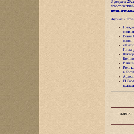
3 февраля 202
теоретический 
политически
Журнал «Лати
Гражда
социал
Война 
основ 
«Никог
Голлан
Фактор
Боливи
Влияни
Роль к
в Колу
Археол
El Caba
коллек
ГЛАВНАЯ