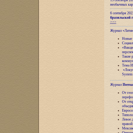
13 сентября 2
необычных кар
6 сентября 20
бразильской г
>>>
Журнал «Лати
Новые 
Социал
«Вакци
перспе
Такие 
коммун
Тема И
«Локус
System 
Журнал
Iberoa
От гео
перефо
От отк
объеди
Евросо
Типоло
Левое д
правой
Мексик
Отноше