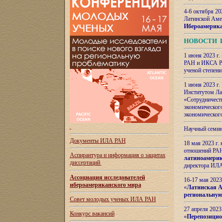
4-6 октября 20
Латинской Аме
Ибероамерика
НОВОСТИ 
1 июня 2023 г.
РАН и ИКСА РА
ученой степени
1 июня 2023 г
Институтом Ла
«Сотрудничеств
экономическог
экономическог
Научный семин
Документы ИЛА РАН
18 мая 2023 г
отношений РАН
Аспирантура и
информация о защитах
латиноамерик
диссертаций
директора ИЛА
Ассоциация исследователей
16-17 мая 202
ибероамериканского мира
«
Латинская Ам
региональную
Совет молодых ученых ИЛА РАН
27 апреля 2023
Конкурс вакансий
«
Перепозицио