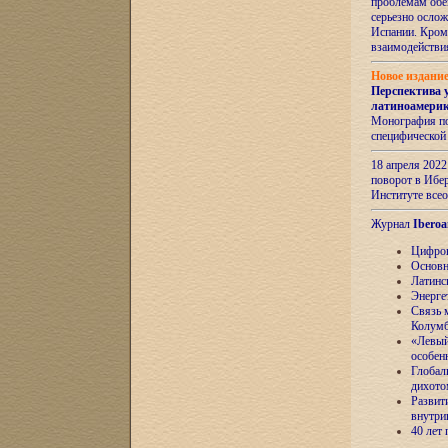
проблемам обе
серьезно ослож
Испании. Кром
взаимодейств
Новое издани
Перспектива 
латиноамери
Монография по
специфической
18 апреля 202
поворот в Ибер
Институте все
Журнал
Iberoa
Цифров
Основн
Латинс
Энерге
Связь 
Колум
«Левый
особен
Глобал
дихото
Развит
внутри
40 лет