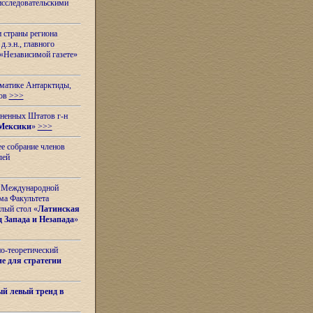
исследовательскими
и страны региона
.э.н., главного
«Независимой газете»
ематике Антарктиды,
вов
>>>
иненных Штатов г-н
Мексики
»
>>>
е собрание членов
лей
 с Международной
ма Факультета
лый стол «
Латинская
 Запада и Незапада
»
но-теоретический
е для стратегии
й левый тренд в