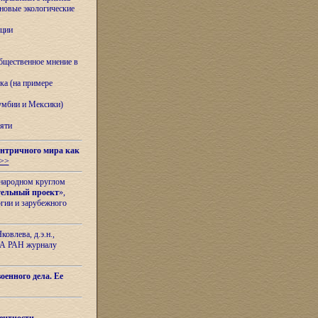
овые экологические
ации
бщественное мнение в
ка (на примере
лумбии и Мексики)
яти
нтричного мира как
>>
ународном круглом
тельный проект
»,
гии и зарубежного
овлева, д.э.н.,
ИЛА РАН журналу
оенного дела. Ее