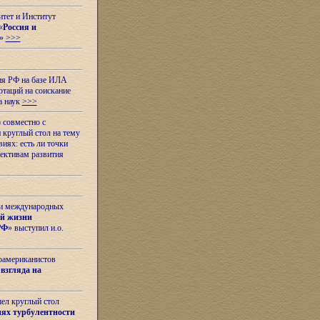
итет и Институт
«
Россия и
»
>>>
ия РФ на базе ИЛА
таций на соискание
а наук
>>>
 совместно с
 круглый стол на тему
иях: есть ли точки
ективам развития
 и международных
ой жизни
РФ
» выступил и.о.
оамериканистов
взгляда на
шел круглый стол
ях турбулентности