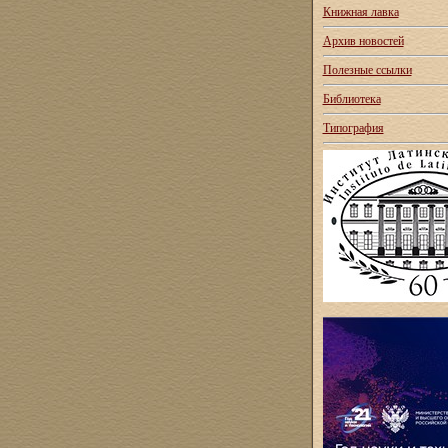
Книжная лавка
Архив новостей
Полезные ссылки
Библиотека
Типография