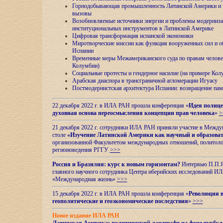
Горнодобывающая промышленность Латинской Америки и н
вызовы
Возобновляемые источники энергии и проблемы модерниз
институциональных инструментов в Латинской Америке
Цифровая трансформация испанской экономики
Миротворческие миссии как функция вооруженных сил и о
Испании
Временные меры Межамериканского суда по правам челове
Колумбии)
Социальные протесты и гендерное насилие (на примере Ко
Арабская диаспора в трансграничной агломерации Игуасу
Постмодернистская архитектура Испании: возвращение пам
22 декабря 2022 г. в ИЛА РАН прошла конференция «
Идея полице
духовная основа переосмысления концепции прав человека
»
>
21 декабря 2022 г. сотрудники ИЛА РАН приняли участие в Межд
столе
«Изучение Латинской Америки как научный и образова
организованной Факультетом международных отношений, политоло
регионоведения
РГГУ
>>>
Россия и Бразилия: курс к новым горизонтам?
Интервью П.П.Як
главного научного сотрудника Центра иберийских исследований 
«Международная жизнь»
>>>
15 декабря 2022 г. в ИЛА РАН прошла конференция «
Революция в
геополитические и геоэкономические последствия
»
>>>
Новое издание ИЛА РАН