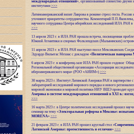
международных отношений
», организованный совместно двумя 
институтами
>>>
Латиноамериканский визит Лаврова в режиме стресс-теста. Россия 
уточняют приоритеты сотрудничества. Комментарий П.П.Яковлева, д
научного сотрудника Центра иберийских исследований ИЛА РАН в 
>>>
13 апреля 2023 г. в ИЛА РАН прошла встреча, посвященная пробл
Южной Атлантики и спорных
Фолклендских (Мальвинских) остро
11 апреля 2023 г. в ИЛА РАН выступил посол Мексиканских Соед
Эдуардо Вильегас Мехиас c докладом «
Политическая панорама 
6 апреля 2023 г. в конференц-зале ИЛА РАН прошло годовое Обще
Региональной общественной организации «Ассоциация исследовате
ибероамериканского мира» (РОО «АИИМ»)
>>>
30 марта 2023 г. Институт Латинской Америки РАН в партнерстве
лабораторией исследований мирового порядка и нового регионализ
мировой экономики и мировой политики НИУ ВШЭ проводит круг
Америка в системе международных отношений в XXI в.: взгляд
>>>
16 марта 2023 г. в Центре политических исследований прошел науч
семинар на тему «
Электоральная реформа в Мексике: испытани
MORENA
»
>>>
21 февраля 2023 г. в ИЛА РАН прошел круглый стол «
Современны
Латинской Америке: преемственность и отличия
»
>>>