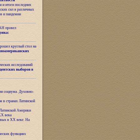
ентности
 и итоги последних
ских сил в различных
ов и пандемии
РАН провел
рика:
рошел круглый стол на
иноамериканских
ических исследований
дентских выборов в
ни социума. Духовно-
м в странах Латинской
 Латинской Америки
XX века
евых в XX веке. На
ческих функциях