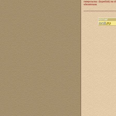
гиперссылка (hyperlink) на ol
обязательна.