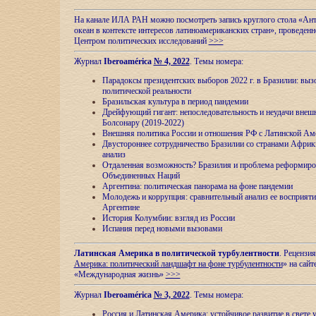
На канале ИЛА РАН можно посмотреть запись круглого стола «Ан
океан в контексте интересов латиноамериканских стран», проведенн
Центром политических исследований
>>>
Журнал
Iberoamérica
№ 4, 2022
. Темы номера:
Парадоксы президентских выборов 2022 г. в Бразилии: выз
политической реальности
Бразильская культура в период пандемии
Дрейфующий гигант: непоследовательность и неудачи внеш
Болсонару (2019-2022)
Внешняя политика России и отношения РФ с Латинской Ам
Двустороннее сотрудничество Бразилии со странами Африк
анализ
Отдаленная возможность? Бразилия и проблема реформиро
Объединенных Наций
Аргентина: политическая панорама на фоне пандемии
Молодежь и коррупция: сравнительный анализ ee восприяти
Аргентине
История Колумбии: взгляд из России
Испания перед новыми вызовами
Латинская Америка в политической турбулентности
. Рецензия
Америка: политический ландшафт на фоне турбулентности
» на сайт
«Международная жизнь»
>>>
Журнал
Iberoamérica
№ 3, 2022
. Темы номера:
Россия и Латинская Америка: устойчивое развитие в свете 