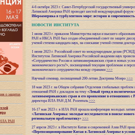
4-6 октября 2023 г. Санкт-Петербургский государственный универс
Латинской Америки РАН проводят шестой международный форум 
Ибероамерика в турбулентном мире: история и современность
НОВОСТИ ИНСТИТУТА
1 июня 2023 г. приказом Министерства науки и высшего образован
РАН и ИКСА РАН был создан объединенный совет по защите диссер
ученой степени кандидата наук, на соискание ученой степени доктор
1 июня 2023 г. Российский совет по международным делам (РСМД)
Институтом Латинской Америки Российской академии наук провели
«Сотрудничество России и латиноамериканских стран в новых услов
экономического роста?», посвященный текущим проблемам и персп
экономического сотрудничества между странами
>>>
Научный семинар, посвященный 200-летию Доктрины Монро
>>>
18 мая 2023 г. на Общем собрании Отделения глобальных проблем
отношений РАН с докладом на тему «
Левый тренд в политическ
ия о защитах
латиноамериканских стран и его проявление в отношениях с 
директора ИЛА РАН Д.М. Розенталь
>>>
телей
16-17 мая 2023 г. в ИЛА РАН прошла конференция молодых латин
ира
«
Латинская Америка: молодые исследователи в поиске нового 
региональную проблематику
»
>>>
 ИЛА РАН
27 апреля 2023 г. в Институте Китая и современной Азии РАН про
«
Перепозиционирование Китая в Латинской
Америке в услови