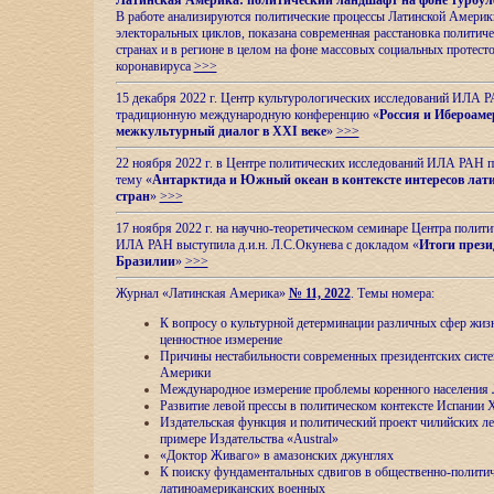
Латинская Америка: политический ландшафт на фоне турбул
В работе анализируются политические процессы Латинской Америки
электоральных циклов, показана современная расстановка политиче
странах и в регионе в целом на фоне массовых социальных протест
коронавируса
>>>
15 декабря 2022 г. Центр культурологических исследований ИЛА 
традиционную международную конференцию «
Россия и Ибероаме
межкультурный диалог в XXI веке
»
>>>
22 ноября 2022 г. в Центре политических исследований ИЛА РАН п
тему «
Антарктида и Южный океан в контексте интересов лат
стран
»
>>>
17 ноября 2022 г. на научно-теоретическом семинаре Центра полит
ИЛА РАН выступила д.и.н. Л.С.Окунева с докладом «
Итоги прези
Бразилии
»
>>>
Журнал «Латинская Америка»
№ 11, 2022
. Темы номера:
К вопросу о культурной детерминации различных сфер жиз
ценностное измерение
Причины нестабильности современных президентских систе
Америки
Международное измерение проблемы коренного населения
Развитие левой прессы в политическом контексте Испании 
Издательская функция и политический проект чилийских л
примере Издательства «Austral»
«Доктор Живаго» в амазонских джунглях
К поиску фундаментальных сдвигов в общественно-полити
латиноамериканских военных