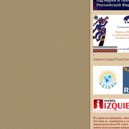
-
América Latina Portal Eu
Все права на материалы, нах
old.ilaran.ru, охраняются в с
законодательством РФ (часть
любом использовании материа