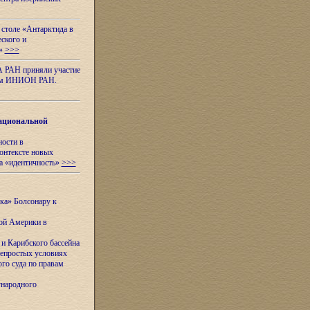
 столе «Антарктида в
еского и
я»
>>>
А РАН приняли участие
нном ИНИОН РАН.
ациональной
ности в
контексте новых
а «идентичность»
>>>
ска» Болсонару к
кой Америки в
и Карибского бассейна
непростых условиях
го суда по правам
ународного