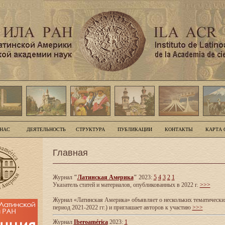
 НАС
ДЕЯТЕЛЬНОСТЬ
СТРУКТУРА
ПУБЛИКАЦИИ
КОНТАКТЫ
КАРТА 
Главная
Журнал
"
Латинская Америка
"
2023:
5
4
3
2
1
Указатель статей и материалов, опубликованных в 2022 г.
>>>
Журнал «Латинская Америка» объявляет о нескольких тематических
период 2021-2022 гг.) и приглашает авторов к участию
>>>
Журнал
Iberoamérica
2023:
1