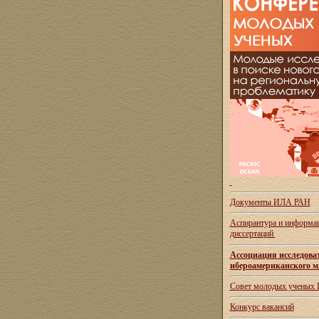
Документы ИЛА РАН
Аспирантура и
информац
диссертаций
Ассоциация исследова
ибероамериканского м
Совет молодых ученых
Конкурс вакансий