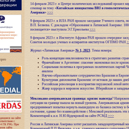
14 февраля 2023 г. в Центре политических исследований прошел на
семинар на тему «
Китайская инициатива BRI в геополитическо
Америки
»
>>>
9 февраля 2023 г. в ИЛА РАН прошло заседание Ученого совета, п
В.П. Беляева. С докладом «Образование в Латинской Америке. 100
посвящается» выступила Э.Г.Ермольева
>>>
9 февраля 2023 г. в Институте Африки РАН прошло очередное засе
Советов молодых ученых и аспирантов институтов ОГПМО РАН
>
Журнал «Латинская Америка»
№ 1, 2023
. Темы номера:
Роль концепции инклюзивности в стратегиях развития стр
ropeo
Франчайзинг в Аргентине: спасение экономики после кризи
Социальная политика в программах политических партий Чи
анализа
Научно-образовательное сотрудничество Бразилии и Европе
Культурная дипломатия Бразилии: от истоков до наших дне
Российская революция в восприятии перуанской левой инт
Жанр хоррора в мировом искусстве. Иберийские и западн
Мексикано-американская граница: кризис навсегда
? Напряжен
ситуации на границе вышла на новый уровень. Американская адми
предпринимает попытки вернуть вышедшую из баланса систему в б
состояние, однако без взаимодействия с Мексикой реализовать эти 
Комментарий к.и.н. Н.Ю.Кудеяровой на сайте РСМД
>>>
одящиеся на сайте
оответствии с
Россия и Латинская Америка хотят расшатать западоцентричный м
 4 ГК РФ). При
лов сайта
Комментарий П.П.Яковлева, д.э.н., главного научного сотрудника 