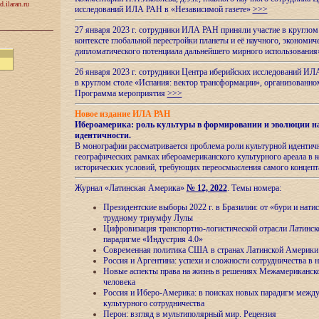
d.ilaran.ru
исследований ИЛА РАН в «Независимой газете»
>>>
27 января 2023 г. сотрудники ИЛА РАН приняли участие в круглом
контексте глобальной перестройки планеты и её научного, экономич
дипломатического потенциала дальнейшего мирного использовани
26 января 2023 г. сотрудники Центра иберийских исследований ИЛ
в круглом столе «Испания: вектор трансформации», организова
Программа мероприятия
>>>
Новое издание ИЛА РАН
Ибероамерика: роль культуры в формировании и эволюции н
идентичности
.
В монографии рассматривается проблема роли культурной идентич
географических рамках ибероамериканского культурного ареала в 
исторических условий, требующих переосмысления самого концепт
Журнал «Латинская Америка»
№ 12, 2022
. Темы номера:
Президентские выборы 2022 г. в Бразилии: от «бури и нати
трудному триумфу Лулы
Цифровизация транспортно-логистической отрасли Латинс
парадигме «Индустрия 4.0»
Современная политика США в странах Латинской Америки 
Россия и Аргентина: успехи и сложности сотрудничества в 
Новые аспекты права на жизнь в решениях Межамериканско
человека
Россия и Иберо-Америка: в поисках новых парадигм межд
культурного сотрудничества
Перон: взгляд в мультиполярный мир. Рецензия