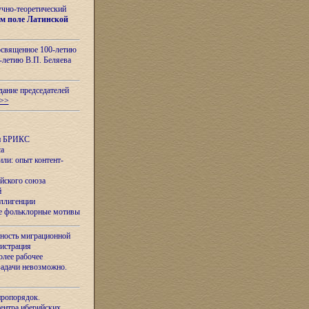
учно-теоретический
м поле Латинской
освященное 100-летию
-летию В.П. Беляева
дание председателей
>>
ан БРИКС
са
ли: опыт контент-
йского союза
й
еллигенции
ые фольклорные мотивы
ность миграционной
нистрация
олее рабочее
задачи невозможно.
иропорядок.
Центра иберийских