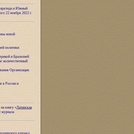
тарктида и Южный
ого 22 ноября 2022 г.
овы новой
ней политики
ерикой и Бразилией
и: количественный
вания Организации
я в России и
 на книгу «
Латинская
е журнала
украинского кризиса