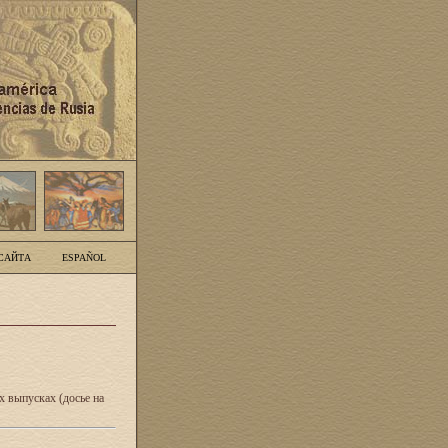
САЙТА
ESPAÑOL
 выпусках (досье на