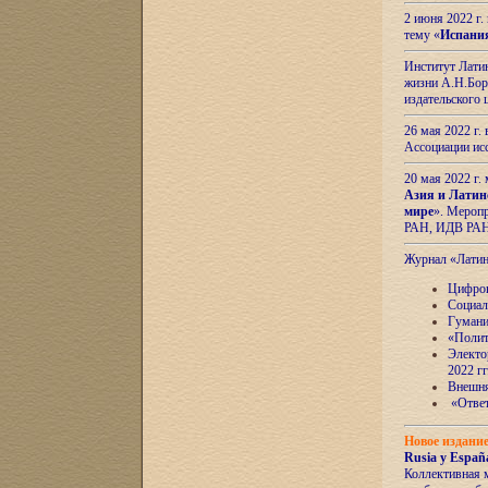
2 июня 2022 г
тему «
Испани
Институт Латин
жизни А.Н.Боро
издательского
26 мая 2022 г
Ассоциации ис
20 мая 2022 г.
Азия и Латин
мире
». Мероп
РАН, ИДВ РА
Журнал «Лати
Цифров
Социал
Гумани
«Полит
Электо
2022 гг
Внешняя
«Ответ
Новое издани
Rusia y España
Коллективная 