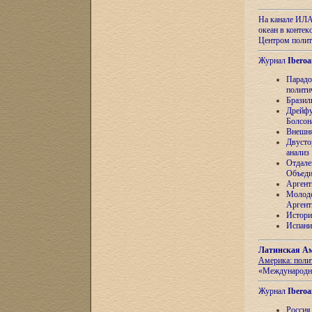
На канале ИЛА
океан в контек
Центром полит
Журнал
Iberoa
Парадо
полити
Бразил
Дрейфу
Болсон
Внешня
Двусто
анализ
Отдале
Объеди
Аргент
Молоде
Аргент
Истори
Испани
Латинская Ам
Америка: поли
«Международн
Журнал
Iberoa
Россия