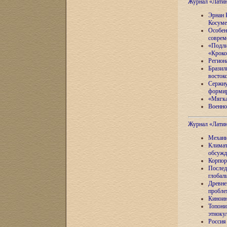
Журнал «Лати
Эрнан 
Косуме
Особен
соврем
«Подли
«Кроко
Регион
Бразил
восток
Сержиу
формир
«Мягка
Военно
Журнал «Лати
Механи
Климат
обсужд
Корпор
Послед
глобал
Древне
пробле
Киноин
Топони
этноку
Россия