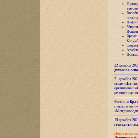
Горнод
вызов
Возобн
инстит
Цифров
Миротв
Испани
Времен
Колумб
Социал
Арабск
Постмо
22 декабря 20
духовная осн
21 декабря 20
столе
«Изучен
организованно
регионоведени
Россия и Бра
главного науч
«Международн
15 декабря 20
геополитическ
Новое издани