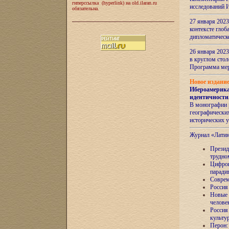
гиперссылка (hyperlink) на old.ilaran.ru
исследований 
обязательна.
27 января 2023
контексте глоб
дипломатическ
26 января 2023
в круглом сто
Программа ме
Новое издани
Ибероамерика
идентичности
В монографии 
географических
исторических 
Журнал «Лати
Президе
трудно
Цифров
паради
Соврем
Россия
Новые 
челове
Россия
культу
Перон: