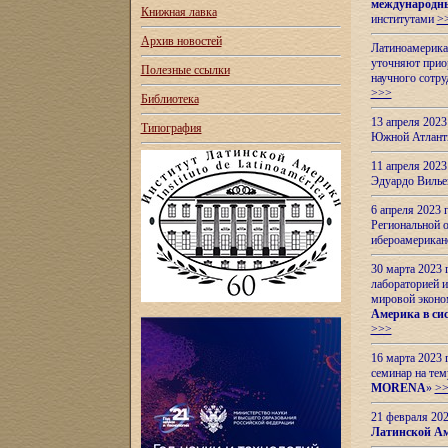
международн
Книжная лавка
институтами
>
Архив новостей
Латиноамерикан
уточняют приор
Полезные ссылки
научного сотр
>>>
Библиотека
13 апреля 202
Типография
Южной Атлант
11 апреля 202
Эдуардо Вилье
6 апреля 2023
Региональной 
ибероамерика
30 марта 2023
лабораторией и
мировой эконо
Америка в сис
>>>
16 марта 2023 
семинар на тем
MORENA
»
>
21 февраля 20
Латинской Ам