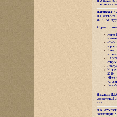
Н.А.Школяра н
и латиноамери
Латинская Ам
П.П.Яковлева, 
ИЛА РАН журн
Журнал «Лати
Хорхе 
времен
«Собст
неравн
Хайме 
полити
На пер
соврем
Либера
Новое 
2019—
«Не оч
устояв
Россий
На канале ИЛА
современной Б
>>>
Д.В.Разумовск
комментарий 