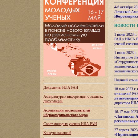
4-6 октября 20
Латинской Аме
Ибероамерика
НОВОСТИ 
1 июня 2023 г.
РАН и ИКСА РА
ученой степени
1 июня 2023 г
Институтом Ла
«Сотрудничеств
экономическог
экономическог
Научный семин
Документы ИЛА РАН
18 мая 2023 г
отношений РАН
Аспирантура и
информация о защитах
латиноамерик
диссертаций
директора ИЛА
Ассоциация исследователей
16-17 мая 202
ибероамериканского мира
«
Латинская Ам
региональную
Совет молодых ученых ИЛА РАН
27 апреля 2023
Конкурс вакансий
«
Перепозицио