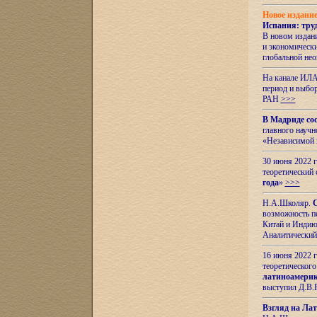
Новое издани
Испания: тру
В новом издан
и экономическ
глобальной не
На канале ИЛА
период и выбо
РАН
>>>
В Мадриде со
главного науч
«Независимой 
30 июня 2022 
теоретический 
года
»
>>>
Н.А.Школяр.
С
возможность пе
Китай и Индию,
Аналитический
16 июня 2022 г
теоретического
латиноамерик
выступил Д.В.
Взгляд на Ла