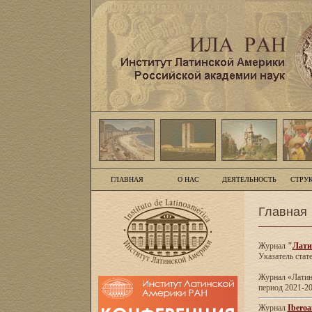
ГЛАВНАЯ
О НАС
ДЕЯТЕЛЬНОСТЬ
СТРУ
Главная
Журнал
"
Лати
Указатель стат
Журнал «Латинс
период 2021-20
Журнал
Iberoa