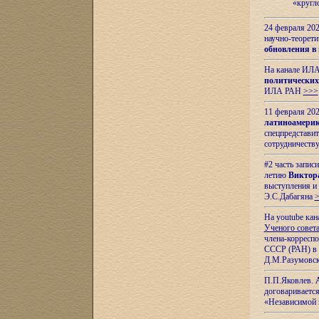
«кругл
24 февраля 202
научно-теорети
обновления в
На канале ИЛА
политических
ИЛА РАН
>>>
11 февраля 202
латиноамерик
спецпредстави
сотрудничест
#2 часть запис
летию
Виктор
выступления и
Э.С.Дабагяна
На youtube ка
Ученого совета
члена-корресп
СССР (РАН) в 1
Д.М.Разумовск
П.П.Яковлев.
договариваетс
«Независимой 