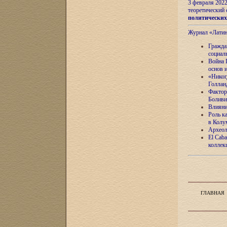
3 февраля 202
теоретический 
политически
Журнал «Лати
Гражда
социал
Война 
основ 
«Никог
Голлан
Фактор
Боливи
Влияни
Роль к
в Колу
Археол
El Caba
коллек
ГЛАВНАЯ