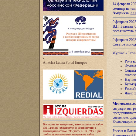
14 февраля 202
семинар на тем
Америки
»
>>
9 февраля 202
В.П. Беляева. 
посвящается» 
9 февраля 2023
Советов моло
Журнал «Лати
-
Роль к
América Latina Portal Europeo
Франча
Социал
анализ
Научно
Культу
Россий
Жанр х
Мексикано-ам
ситуации на г
предпринимает
состояние, одн
Комментарий к
Все права на материалы, находящиеся на сайте
old.ilaran.ru, охраняются в соответствии с
Россия и Лати
законодательством РФ (часть 4 ГК РФ). При
любом использовании материалов сайта
Комментарий П.