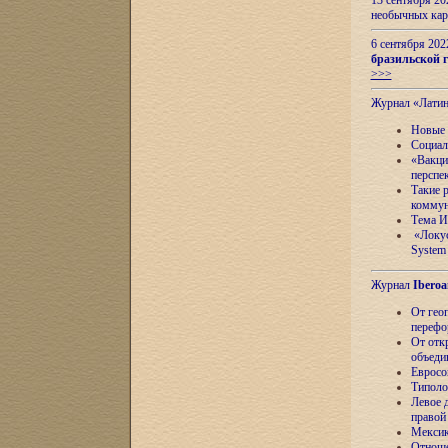
13 сентября 2
необычных кар
6 сентября 20
бразильской г
>>>
Журнал «Лати
Новые 
Социал
«Вакци
перспе
Такие 
коммун
Тема И
«Локус
System 
Журнал
Iberoa
От гео
перефо
От отк
объеди
Евросо
Типоло
Левое д
правой
Мексик
Отноше