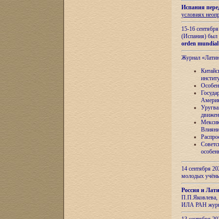
Испания пере
условиях неоп
15-16 сентябр
(Испания) был
orden mundial
Журнал «Лати
Китайс
инстит
Особен
Госуда
Амери
Уругва
движен
Мексик
Влияни
Распро
Советс
особен
14 сентября 20
молодых учён
Россия и Лат
П.П.Яковлева, 
ИЛА РАН журн