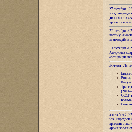
27 октября - 2
международног
дипломатии «А
противостояни
27 октября 20
на тему «Росси
взаимодействи
13 октября 202
Америка в сов
ассоциации ме
Журнал «Лати
Бразил
Россия
Колумб
Трансф
(2011—
СССР и
взаимо
Развит
5 октября 2022
зав. кафедрой
приняли участи
организованно