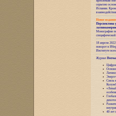
проблемам обе
серьезно ослож
Испании. Кром
взаимодейств
Новое издани
Перспектива 
латиноамери
Монография по
специфической
18 апреля 202
поворот в Ибер
Институте все
Журнал
Iberoa
Цифров
Основн
Латинс
Энерге
Связь 
Колум
«Левый
особен
Глобал
дихото
Развит
внутри
40 лет