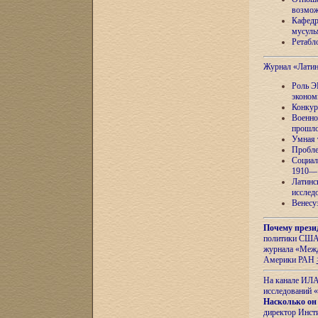
возмож
Кафедр
мусуль
Ретабло
Журнал «Лати
Роль Э
эконом
Конкур
Военно
прошло
Умная 
Пробле
Социал
1910—1
Латинс
исслед
Венесу
Почему прези
политики США 
журнала «Межд
Америки РАН
На канале ИЛА
исследований «
Насколько он
директор Инст