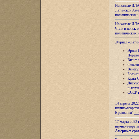
На канале ИЛА
Латинской Амер
политических
На канале ИЛА
Чили и поиск о
политических
Журнал «Лати
Эрнан 
Перево
Визит 
Феноме
Венесу
Бразил
Культ 
Дискус
выступ
СССР и
14 апреля 2022
научно-теорети
Бразилии
"
>>
17 марта 2022 
научно-теорети
Америке: сра