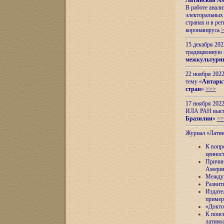
Латинская Ам
В работе анал
электоральных 
странах и в ре
коронавируса
15 декабря 20
традиционную
межкультурны
22 ноября 2022
тему «
Антаркт
стран
»
>>>
17 ноября 2022
ИЛА РАН высту
Бразилии
»
>>
Журнал «Лати
К вопр
ценнос
Причин
Амери
Междун
Развит
Издате
пример
«Докто
К поис
латино