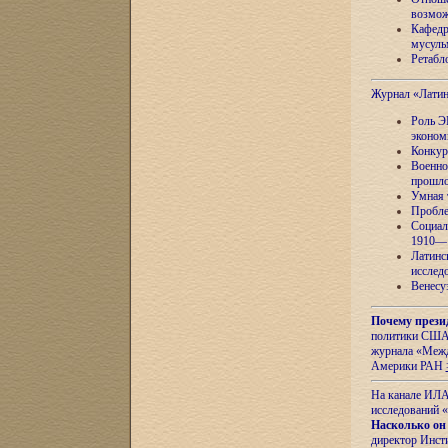
возмож
Кафедр
мусуль
Ретабло
Журнал «Лати
Роль Э
эконом
Конкур
Военно
прошло
Умная 
Пробле
Социал
1910—1
Латинс
исслед
Венесу
Почему прези
политики США 
журнала «Межд
Америки РАН
На канале ИЛА
исследований «
Насколько он
директор Инст