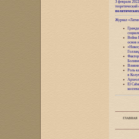
3 февраля 202
теоретический 
политически
Журнал «Лати
Гражда
социал
Война 
основ 
«Никог
Голлан
Фактор
Боливи
Влияни
Роль к
в Колу
Археол
El Caba
коллек
ГЛАВНАЯ