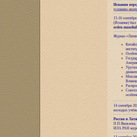
Испания пере
условиях неоп
15-16 сентябр
(Испания) был
orden mundial
Журнал «Лати
Китайс
инстит
Особен
Госуда
Амери
Уругва
движен
Мексик
Влияни
Распро
Советс
особен
14 сентября 20
молодых учён
Россия и Лат
П.П.Яковлева, 
ИЛА РАН журн