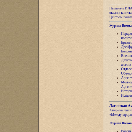
На канале ИЛА
океан в контек
Центром полит
Журнал
Iberoa
Парадо
полити
Бразил
Дрейфу
Болсон
Внешня
Двусто
анализ
Отдале
Объеди
Аргент
Молоде
Аргент
Истори
Испани
Латинская Ам
Америка: поли
«Международн
Журнал
Iberoa
Россия