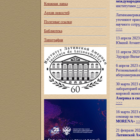
международн
Книжная лавка
институтами
>
Архив новостей
Латиноамерикан
уточняют приор
Полезные ссылки
научного сотр
>>>
Библиотека
13 апреля 202
Типография
Южной Атлант
11 апреля 202
Эдуардо Вилье
6 апреля 2023
Региональной 
ибероамерика
30 марта 2023
лабораторией и
мировой эконо
Америка в сис
>>>
16 марта 2023 
семинар на тем
MORENA
»
>
21 февраля 20
Латинской Ам