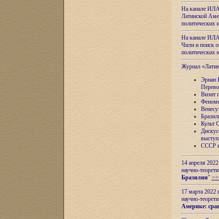
На канале ИЛА
Латинской Амер
политических
На канале ИЛА
Чили и поиск о
политических
Журнал «Лати
Эрнан 
Перево
Визит 
Феноме
Венесу
Бразил
Культ 
Дискус
выступ
СССР и
14 апреля 2022
научно-теорети
Бразилии
"
>>
17 марта 2022 
научно-теорети
Америке: сра