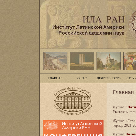
ГЛАВНАЯ
О НАС
ДЕЯТЕЛЬНОСТЬ
СТРУ
Главная
Журнал
"
Лати
Указатель стат
Журнал «Латинс
период 2021-20
Журнал
Iberoa