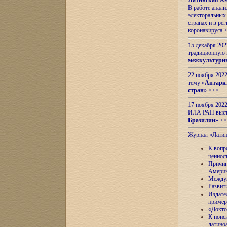
Латинская Ам
В работе анал
электоральных 
странах и в ре
коронавируса
15 декабря 20
традиционную
межкультурны
22 ноября 2022
тему «
Антаркт
стран
»
>>>
17 ноября 2022
ИЛА РАН высту
Бразилии
»
>>
Журнал «Лати
К вопр
ценнос
Причин
Амери
Междун
Развит
Издате
пример
«Докто
К поис
латино