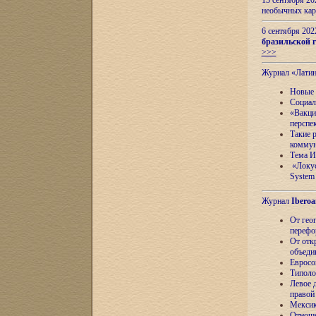
13 сентября 2
необычных кар
6 сентября 20
бразильской г
>>>
Журнал «Лати
Новые 
Социал
«Вакци
перспе
Такие 
коммун
Тема И
«Локус
System 
Журнал
Iberoa
От гео
перефо
От отк
объеди
Евросо
Типоло
Левое д
правой
Мексик
Отноше