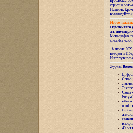
проблемам обе
серьезно ослож
Испании. Кром
взаимодейств
Новое издани
Перспектива 
латиноамери
Монография по
специфической
18 апреля 202
поворот в Ибер
Институте все
Журнал
Iberoa
Цифров
Основн
Латинс
Энерге
Связь 
Колум
«Левый
особен
Глобал
дихото
Развит
внутри
40 лет