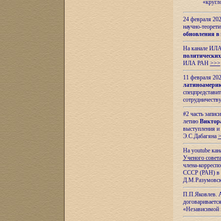
«кругл
24 февраля 202
научно-теорети
обновления в
На канале ИЛА
политических
ИЛА РАН
>>>
11 февраля 202
латиноамерик
спецпредстави
сотрудничест
#2 часть запис
летию
Виктор
выступления и
Э.С.Дабагяна
На youtube ка
Ученого совета
члена-корресп
СССР (РАН) в 1
Д.М.Разумовск
П.П.Яковлев.
договариваетс
«Независимой 