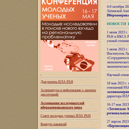
4-6 октября 20
Латинской Аме
Ибероамерика
НОВОСТИ 
1 июня 2023 г.
РАН и ИКСА РА
ученой степени
1 июня 2023 г
Институтом Ла
«Сотрудничеств
экономическог
экономическог
Научный семин
Документы ИЛА РАН
18 мая 2023 г
отношений РАН
Аспирантура и
информация о защитах
латиноамерик
диссертаций
директора ИЛА
Ассоциация исследователей
16-17 мая 202
ибероамериканского мира
«
Латинская Ам
региональную
Совет молодых ученых ИЛА РАН
27 апреля 2023
Конкурс вакансий
«
Перепозицио