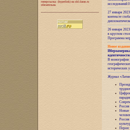
гиперссылка (hyperlink) на old.ilaran.ru
исследований 
обязательна.
27 января 2023
контексте глоб
дипломатическ
26 января 2023
в круглом сто
Программа ме
Новое издани
Ибероамерика
идентичности
В монографии 
географических
исторических 
Журнал «Лати
Президе
трудно
Цифров
паради
Соврем
Россия
Новые 
челове
Россия
культу
Перон: