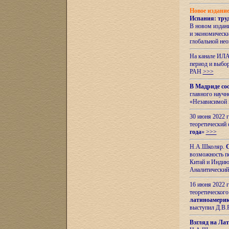
Новое издани
Испания: тру
В новом издан
и экономическ
глобальной не
На канале ИЛА
период и выбо
РАН
>>>
В Мадриде со
главного науч
«Независимой 
30 июня 2022 
теоретический 
года
»
>>>
Н.А.Школяр.
С
возможность пе
Китай и Индию,
Аналитический
16 июня 2022 г
теоретического
латиноамерик
выступил Д.В.
Взгляд на Ла