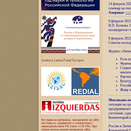
14 февраля 202
семинар на тем
Америки
»
>>
9 февраля 202
В.П. Беляева. 
посвящается» 
9 февраля 2023
Советов моло
Журнал «Лати
-
Роль к
América Latina Portal Europeo
Франча
Социал
анализ
Научно
Культу
Россий
Жанр х
Мексикано-ам
ситуации на г
предпринимает
состояние, одн
Комментарий к
Все права на материалы, находящиеся на сайте
old.ilaran.ru, охраняются в соответствии с
Россия и Лати
законодательством РФ (часть 4 ГК РФ). При
любом использовании материалов сайта
Комментарий П.