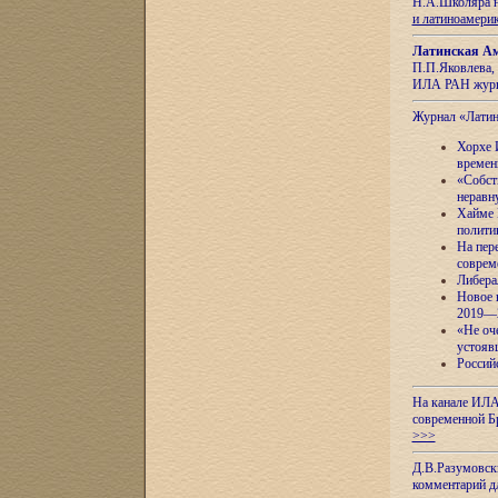
Н.А.Школяра н
и латиноамери
Латинская Ам
П.П.Яковлева, 
ИЛА РАН журн
Журнал «Лати
Хорхе 
времен
«Собст
неравн
Хайме 
полити
На пер
соврем
Либера
Новое 
2019—
«Не оч
устояв
Россий
На канале ИЛА
современной Б
>>>
Д.В.Разумовск
комментарий 