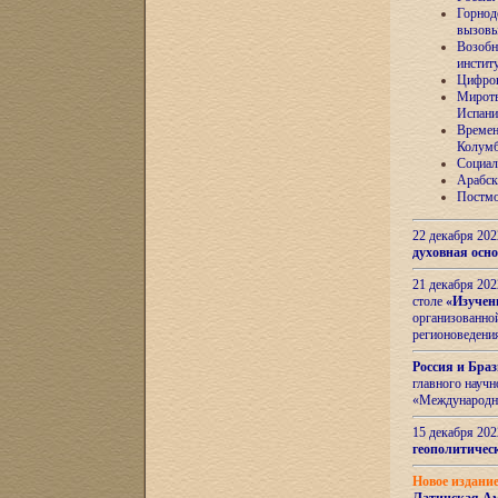
Горнод
вызов
Возобн
инстит
Цифров
Миротв
Испани
Времен
Колумб
Социал
Арабск
Постмо
22 декабря 20
духовная осн
21 декабря 20
столе
«Изучен
организованно
регионоведени
Россия и Бра
главного науч
«Международн
15 декабря 20
геополитическ
Новое издани