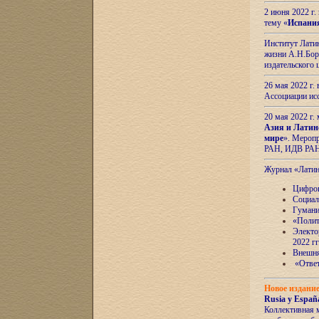
2 июня 2022 г
тему «
Испани
Институт Латин
жизни А.Н.Боро
издательского
26 мая 2022 г
Ассоциации ис
20 мая 2022 г.
Азия и Латин
мире
». Мероп
РАН, ИДВ РА
Журнал «Лати
Цифров
Социал
Гумани
«Полит
Электо
2022 гг
Внешняя
«Ответ
Новое издани
Rusia y España
Коллективная 