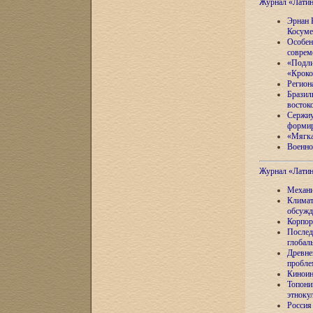
Журнал «Лати
Эрнан 
Косуме
Особен
соврем
«Подли
«Кроко
Регион
Бразил
восток
Сержиу
формир
«Мягка
Военно
Журнал «Лати
Механи
Климат
обсужд
Корпор
Послед
глобал
Древне
пробле
Киноин
Топони
этноку
Россия