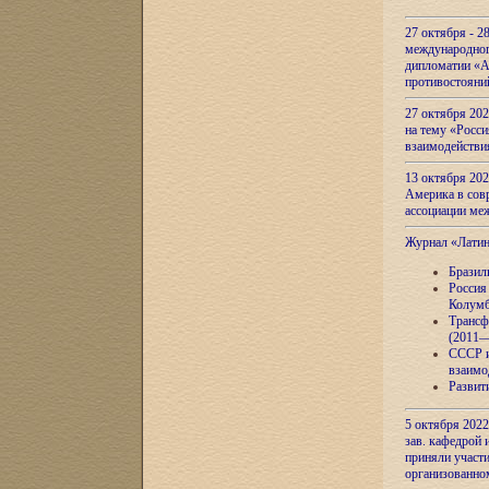
27 октября - 2
международног
дипломатии «А
противостояни
27 октября 20
на тему «Росси
взаимодействи
13 октября 202
Америка в сов
ассоциации ме
Журнал «Лати
Бразил
Россия
Колумб
Трансф
(2011—
СССР и
взаимо
Развит
5 октября 2022
зав. кафедрой
приняли участи
организованно