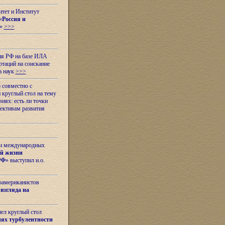
итет и Институт
«
Россия и
»
>>>
ия РФ на базе ИЛА
таций на соискание
а наук
>>>
 совместно с
 круглый стол на тему
иях: есть ли точки
ективам развития
 и международных
ой жизни
РФ
» выступил и.о.
оамериканистов
взгляда на
шел круглый стол
ях турбулентности