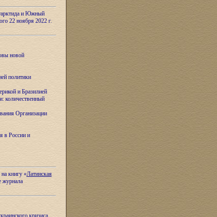
тарктида и Южный
ого 22 ноября 2022 г.
овы новой
ней политики
ерикой и Бразилией
и: количественный
вания Организации
я в России и
 на книгу «
Латинская
е журнала
украинского кризиса