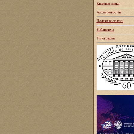
Книжная лавка
Архив новостей
Полезные ссылки
Библиотека
Типография