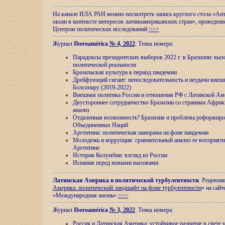
На канале ИЛА РАН можно посмотреть запись круглого стола «Ан
океан в контексте интересов латиноамериканских стран», проведенн
Центром политических исследований
>>>
Журнал
Iberoamérica
№ 4, 2022
. Темы номера:
Парадоксы президентских выборов 2022 г. в Бразилии: выз
политической реальности
Бразильская культура в период пандемии
Дрейфующий гигант: непоследовательность и неудачи внеш
Болсонару (2019-2022)
Внешняя политика России и отношения РФ с Латинской Ам
Двустороннее сотрудничество Бразилии со странами Африк
анализ
Отдаленная возможность? Бразилия и проблема реформиро
Объединенных Наций
Аргентина: политическая панорама на фоне пандемии
Молодежь и коррупция: сравнительный анализ ee восприяти
Аргентине
История Колумбии: взгляд из России
Испания перед новыми вызовами
Латинская Америка в политической турбулентности
. Рецензия
Америка: политический ландшафт на фоне турбулентности
» на сайт
«Международная жизнь»
>>>
Журнал
Iberoamérica
№ 3, 2022
. Темы номера:
Россия и Латинская Америка: устойчивое развитие в свете 