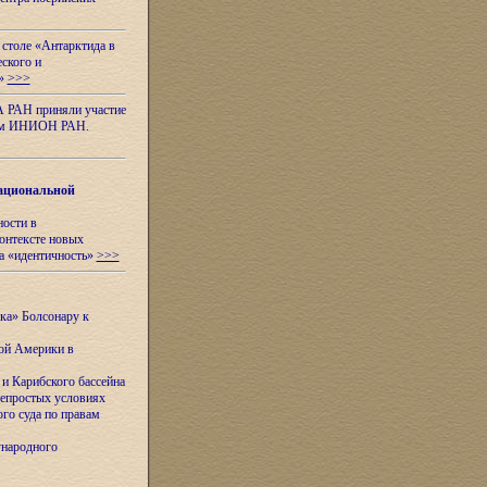
 столе «Антарктида в
еского и
я»
>>>
А РАН приняли участие
нном ИНИОН РАН.
ациональной
ности в
контексте новых
а «идентичность»
>>>
ска» Болсонару к
кой Америки в
и Карибского бассейна
непростых условиях
го суда по правам
ународного