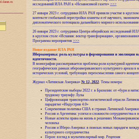
d.ilaran.ru
исследований ИЛА РАН в «Независимой газете»
>>>
27 января 2023 г. сотрудники ИЛА РАН приняли участие в круглом
контексте глобальной перестройки планеты и её научного, экономич
дипломатического потенциала дальнейшего мирного использовани
26 января 2023 г. сотрудники Центра иберийских исследований ИЛ
в круглом столе «Испания: вектор трансформации», организова
Программа мероприятия
>>>
Новое издание ИЛА РАН
Ибероамерика: роль культуры в формировании и эволюции н
идентичности
.
В монографии рассматривается проблема роли культурной идентич
географических рамках ибероамериканского культурного ареала в 
исторических условий, требующих переосмысления самого концепт
Журнал «Латинская Америка»
№ 12, 2022
. Темы номера:
Президентские выборы 2022 г. в Бразилии: от «бури и нати
трудному триумфу Лулы
Цифровизация транспортно-логистической отрасли Латинс
парадигме «Индустрия 4.0»
Современная политика США в странах Латинской Америки 
Россия и Аргентина: успехи и сложности сотрудничества в 
Новые аспекты права на жизнь в решениях Межамериканско
человека
Россия и Иберо-Америка: в поисках новых парадигм межд
культурного сотрудничества
Перон: взгляд в мультиполярный мир. Рецензия