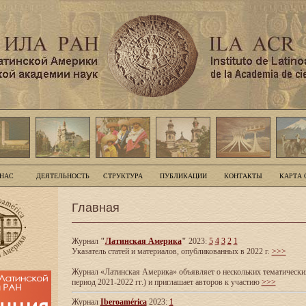
 НАС
ДЕЯТЕЛЬНОСТЬ
СТРУКТУРА
ПУБЛИКАЦИИ
КОНТАКТЫ
КАРТА 
Главная
Журнал
"
Латинская Америка
"
2023:
5
4
3
2
1
Указатель статей и материалов, опубликованных в 2022 г.
>>>
Журнал «Латинская Америка» объявляет о нескольких тематических
период 2021-2022 гг.) и приглашает авторов к участию
>>>
Журнал
Iberoamérica
2023:
1