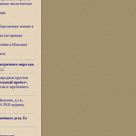
овые экологические
ации
бщественное мнение в
ка (на примере
лумбии и Мексики)
яти
нтричного мира как
>>
ународном круглом
тельный проект
»,
гии и зарубежного
овлева, д.э.н.,
ИЛА РАН журналу
оенного дела. Ее