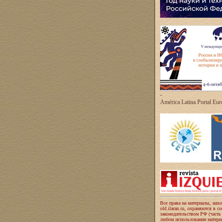
-
América Latina Portal Eu
Все права на материалы, нах
old.ilaran.ru, охраняются в с
законодательством РФ (часть
любом использовании материа