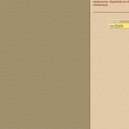
гиперссылка (hyperlink) на ol
обязательна.