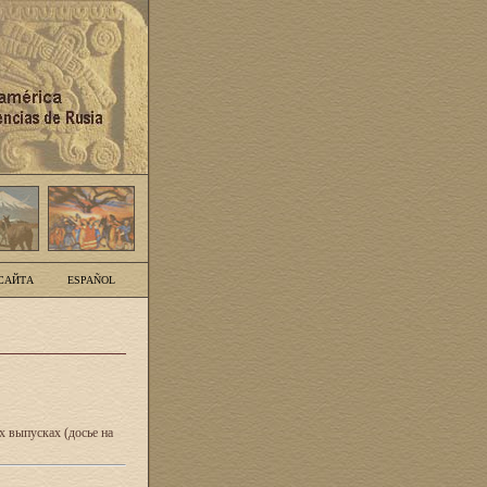
САЙТА
ESPAÑOL
 выпусках (досье на