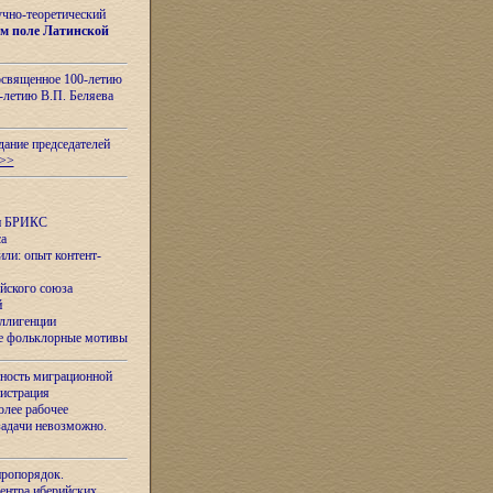
учно-теоретический
м поле Латинской
освященное 100-летию
-летию В.П. Беляева
дание председателей
>>
ан БРИКС
са
ли: опыт контент-
йского союза
й
еллигенции
ые фольклорные мотивы
ность миграционной
нистрация
олее рабочее
задачи невозможно.
иропорядок.
Центра иберийских