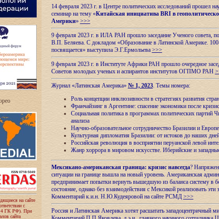
14 февраля 2023 г. в Центре политических исследований прошел на
семинар на тему «
Китайская инициатива BRI в геополитическо
Америки
»
>>>
9 февраля 2023 г. в ИЛА РАН прошло заседание Ученого совета, п
В.П. Беляева. С докладом «Образование в Латинской Америке. 100
посвящается» выступила Э.Г.Ермольева
>>>
9 февраля 2023 г. в Институте Африки РАН прошло очередное засе
Советов молодых ученых и аспирантов институтов ОГПМО РАН
>
Журнал «Латинская Америка»
№ 1, 2023
. Темы номера:
Роль концепции инклюзивности в стратегиях развития стр
ropeo
Франчайзинг в Аргентине: спасение экономики после кризи
Социальная политика в программах политических партий Чи
анализа
Научно-образовательное сотрудничество Бразилии и Европе
Культурная дипломатия Бразилии: от истоков до наших дне
Российская революция в восприятии перуанской левой инт
Жанр хоррора в мировом искусстве. Иберийские и западн
Мексикано-американская граница: кризис навсегда
? Напряжен
ситуации на границе вышла на новый уровень. Американская адми
предпринимает попытки вернуть вышедшую из баланса систему в б
состояние, однако без взаимодействия с Мексикой реализовать эти 
Комментарий к.и.н. Н.Ю.Кудеяровой на сайте РСМД
>>>
одящиеся на сайте
оответствии с
Россия и Латинская Америка хотят расшатать западоцентричный м
 4 ГК РФ). При
лов сайта
Комментарий П.П.Яковлева, д.э.н., главного научного сотрудника 