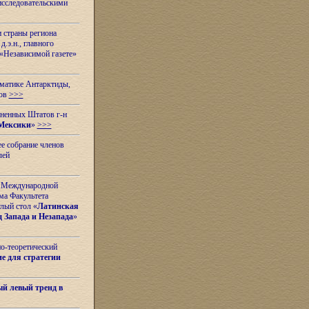
исследовательскими
и страны региона
.э.н., главного
«Независимой газете»
ематике Антарктиды,
вов
>>>
иненных Штатов г-н
Мексики
»
>>>
е собрание членов
лей
 с Международной
ма Факультета
лый стол «
Латинская
 Запада и Незапада
»
но-теоретический
е для стратегии
й левый тренд в