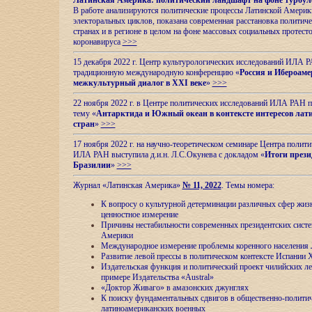
Латинская Америка: политический ландшафт на фоне турбул
В работе анализируются политические процессы Латинской Америки
электоральных циклов, показана современная расстановка политиче
странах и в регионе в целом на фоне массовых социальных протест
коронавируса
>>>
15 декабря 2022 г. Центр культурологических исследований ИЛА 
традиционную международную конференцию «
Россия и Ибероаме
межкультурный диалог в XXI веке
»
>>>
22 ноября 2022 г. в Центре политических исследований ИЛА РАН п
тему «
Антарктида и Южный океан в контексте интересов лат
стран
»
>>>
17 ноября 2022 г. на научно-теоретическом семинаре Центра полит
ИЛА РАН выступила д.и.н. Л.С.Окунева с докладом «
Итоги прези
Бразилии
»
>>>
Журнал «Латинская Америка»
№ 11, 2022
. Темы номера:
К вопросу о культурной детерминации различных сфер жиз
ценностное измерение
Причины нестабильности современных президентских систе
Америки
Международное измерение проблемы коренного населения
Развитие левой прессы в политическом контексте Испании 
Издательская функция и политический проект чилийских л
примере Издательства «Austral»
«Доктор Живаго» в амазонских джунглях
К поиску фундаментальных сдвигов в общественно-полити
латиноамериканских военных