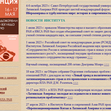
4-6 октября 2023 г. Санкт-Петербургский государственный универс
Латинской Америки РАН проводят шестой международный форум 
Ибероамерика в турбулентном мире: история и современность
НОВОСТИ ИНСТИТУТА
1 июня 2023 г. приказом Министерства науки и высшего образован
РАН и ИКСА РАН был создан объединенный совет по защите диссер
ученой степени кандидата наук, на соискание ученой степени доктор
1 июня 2023 г. Российский совет по международным делам (РСМД)
Институтом Латинской Америки Российской академии наук провели
«Сотрудничество России и латиноамериканских стран в новых услов
экономического роста?», посвященный текущим проблемам и персп
экономического сотрудничества между странами
>>>
Научный семинар, посвященный 200-летию Доктрины Монро
>>>
18 мая 2023 г. на Общем собрании Отделения глобальных проблем
отношений РАН с докладом на тему «
Левый тренд в политическ
ия о защитах
латиноамериканских стран и его проявление в отношениях с 
директора ИЛА РАН Д.М. Розенталь
>>>
телей
16-17 мая 2023 г. в ИЛА РАН прошла конференция молодых латин
ира
«
Латинская Америка: молодые исследователи в поиске нового 
региональную проблематику
»
>>>
 ИЛА РАН
27 апреля 2023 г. в Институте Китая и современной Азии РАН про
«
Перепозиционирование Китая в Латинской
Америке в услови