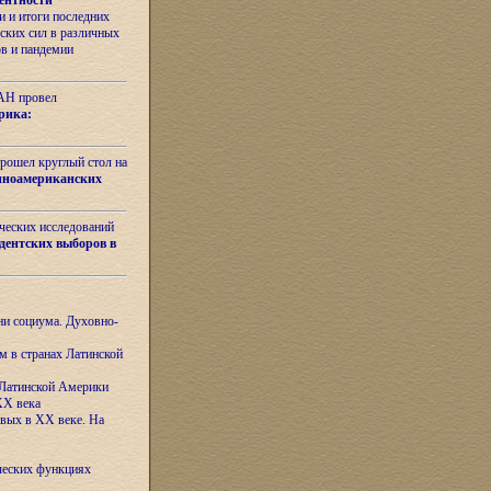
ентности
 и итоги последних
ских сил в различных
ов и пандемии
РАН провел
рика:
рошел круглый стол на
иноамериканских
ических исследований
дентских выборов в
ни социума. Духовно-
м в странах Латинской
 Латинской Америки
XX века
евых в XX веке. На
ческих функциях