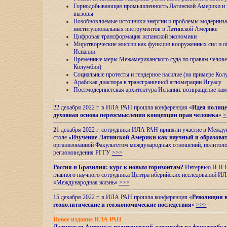
Горнодобывающая промышленность Латинской Америки и н
вызовы
Возобновляемые источники энергии и проблемы модерниз
институциональных инструментов в Латинской Америке
Цифровая трансформация испанской экономики
Миротворческие миссии как функция вооруженных сил и о
Испании
Временные меры Межамериканского суда по правам челове
Колумбии)
Социальные протесты и гендерное насилие (на примере Ко
Арабская диаспора в трансграничной агломерации Игуасу
Постмодернистская архитектура Испании: возвращение пам
22 декабря 2022 г. в ИЛА РАН прошла конференция «
Идея полице
духовная основа переосмысления концепции прав человека
»
>
21 декабря 2022 г. сотрудники ИЛА РАН приняли участие в Межд
столе
«Изучение Латинской Америки как научный и образова
организованной Факультетом международных отношений, политоло
регионоведения
РГГУ
>>>
Россия и Бразилия: курс к новым горизонтам?
Интервью П.П.Як
главного научного сотрудника Центра иберийских исследований 
«Международная жизнь»
>>>
15 декабря 2022 г. в ИЛА РАН прошла конференция «
Революция в
геополитические и геоэкономические последствия
»
>>>
Новое издание ИЛА РАН