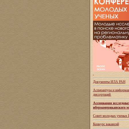
Документы ИЛА РАН
Аспирантура и
информац
диссертаций
Ассоциация исследова
ибероамериканского м
Совет молодых ученых
Конкурс вакансий