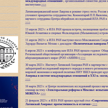
международных отношений
», организованный совместно двумя 
институтами
>>>
Латиноамериканский визит Лаврова в режиме стресс-теста. Россия 
уточняют приоритеты сотрудничества. Комментарий П.П.Яковлева, д
научного сотрудника Центра иберийских исследований ИЛА РАН в 
>>>
13 апреля 2023 г. в ИЛА РАН прошла встреча, посвященная пробл
Южной Атлантики и спорных
Фолклендских (Мальвинских) остро
11 апреля 2023 г. в ИЛА РАН выступил посол Мексиканских Соед
Эдуардо Вильегас Мехиас c докладом «
Политическая панорама 
6 апреля 2023 г. в конференц-зале ИЛА РАН прошло годовое Обще
Региональной общественной организации «Ассоциация исследовате
ибероамериканского мира» (РОО «АИИМ»)
>>>
30 марта 2023 г. Институт Латинской Америки РАН в партнерстве
лабораторией исследований мирового порядка и нового регионализ
мировой экономики и мировой политики НИУ ВШЭ проводит круг
Америка в системе международных отношений в XXI в.: взгляд
>>>
16 марта 2023 г. в Центре политических исследований прошел науч
семинар на тему «
Электоральная реформа в Мексике: испытани
MORENA
»
>>>
21 февраля 2023 г. в ИЛА РАН прошел круглый стол «
Современны
Латинской Америке: преемственность и отличия
»
>>>