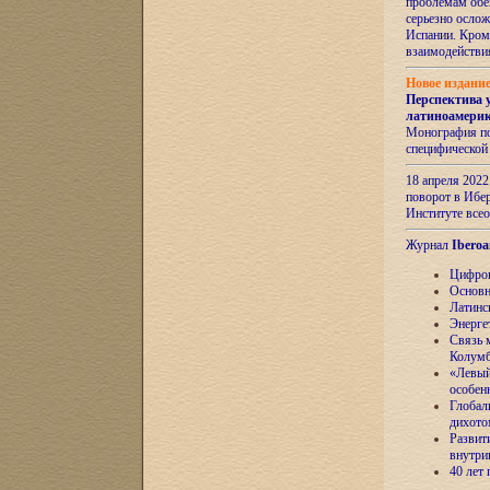
проблемам обе
серьезно ослож
Испании. Кром
взаимодейств
Новое издани
Перспектива 
латиноамери
Монография по
специфической
18 апреля 202
поворот в Ибер
Институте все
Журнал
Iberoa
Цифров
Основн
Латинс
Энерге
Связь 
Колум
«Левый
особен
Глобал
дихото
Развит
внутри
40 лет