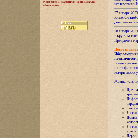
гиперссылка (hyperlink) на old.ilaran.ru
исследований 
обязательна.
27 января 2023
контексте глоб
дипломатическ
26 января 2023
в круглом сто
Программа ме
Новое издани
Ибероамерика
идентичности
В монографии 
географических
исторических 
Журнал «Лати
Президе
трудно
Цифров
паради
Соврем
Россия
Новые 
челове
Россия
культу
Перон: