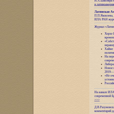
Н.А.Школяра н
и латиноамери
Латинская Ам
П.П.Яковлева, 
ИЛА РАН журн
Журнал «Лати
Хорхе 
времен
«Собст
неравн
Хайме 
полити
На пер
соврем
Либера
Новое 
2019—
«Не оч
устояв
Россий
На канале ИЛА
современной Б
>>>
Д.В.Разумовск
комментарий 