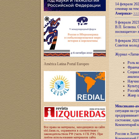
14 февраля 202
семинар на тем
Америки
»
>>
9 февраля 202
В.П. Беляева. 
посвящается» 
9 февраля 2023
Советов моло
Журнал «Лати
-
Роль к
América Latina Portal Europeo
Франча
Социал
анализ
Научно
Культу
Россий
Жанр х
Мексикано-ам
ситуации на г
предпринимает
состояние, одн
Комментарий к
Все права на материалы, находящиеся на сайте
old.ilaran.ru, охраняются в соответствии с
Россия и Лати
законодательством РФ (часть 4 ГК РФ). При
любом использовании материалов сайта
Комментарий П.