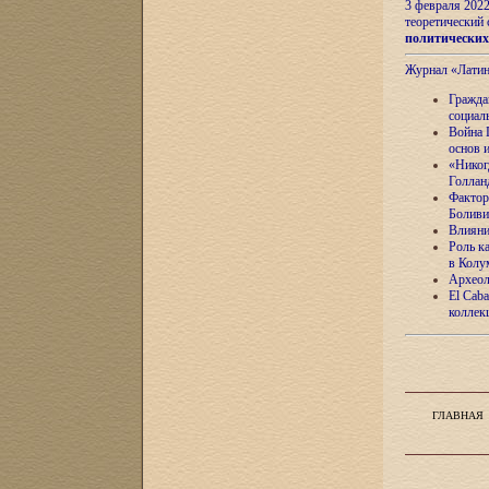
3 февраля 202
теоретический 
политически
Журнал «Лати
Гражда
социал
Война 
основ 
«Никог
Голлан
Фактор
Боливи
Влияни
Роль к
в Колу
Археол
El Caba
коллек
ГЛАВНАЯ