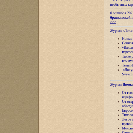
13 сентября 2
необычных кар
6 сентября 20
бразильской г
>>>
Журнал «Лати
Новые 
Социал
«Вакци
перспе
Такие 
коммун
Тема И
«Локус
System 
Журнал
Iberoa
От гео
перефо
От отк
объеди
Евросо
Типоло
Левое д
правой
Мексик
Отноше