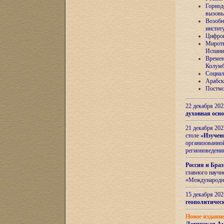
Горнод
вызов
Возобн
инстит
Цифров
Миротв
Испани
Времен
Колумб
Социал
Арабск
Постмо
22 декабря 20
духовная осн
21 декабря 20
столе
«Изучен
организованно
регионоведени
Россия и Бра
главного науч
«Международн
15 декабря 20
геополитическ
Новое издани