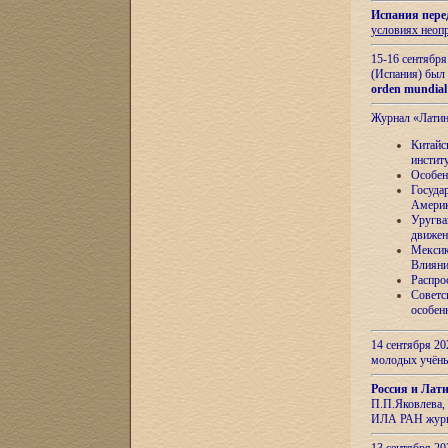
Испания пере
условиях неоп
15-16 сентябр
(Испания) был
orden mundial
Журнал «Лати
Китайс
инстит
Особен
Госуда
Амери
Уругва
движен
Мексик
Влияни
Распро
Советс
особен
14 сентября 20
молодых учён
Россия и Лат
П.П.Яковлева, 
ИЛА РАН журн