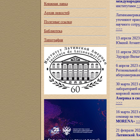
международн
Книжная лавка
институтами
>
Архив новостей
Латиноамерикан
уточняют приор
Полезные ссылки
научного сотр
>>>
Библиотека
13 апреля 202
Типография
Южной Атлант
11 апреля 202
Эдуардо Вилье
6 апреля 2023
Региональной 
ибероамерика
30 марта 2023
лабораторией и
мировой эконо
Америка в сис
>>>
16 марта 2023 
семинар на тем
MORENA
»
>
21 февраля 20
Латинской Ам