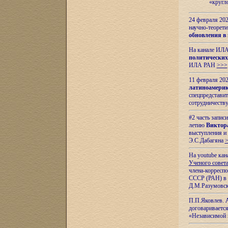
«кругл
24 февраля 202
научно-теорети
обновления в
На канале ИЛА
политических
ИЛА РАН
>>>
11 февраля 202
латиноамерик
спецпредстави
сотрудничест
#2 часть запис
летию
Виктор
выступления и
Э.С.Дабагяна
На youtube ка
Ученого совета
члена-корресп
СССР (РАН) в 1
Д.М.Разумовск
П.П.Яковлев.
договариваетс
«Независимой 