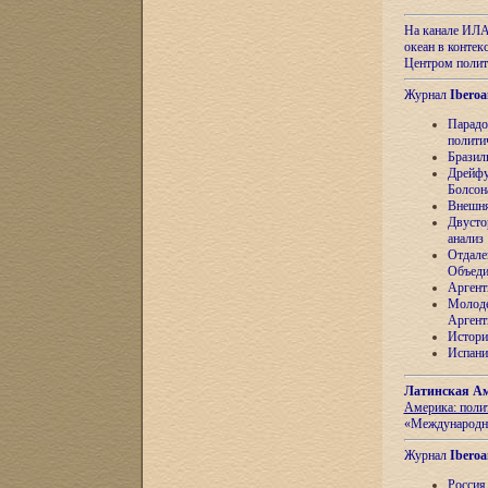
На канале ИЛА
океан в контек
Центром полит
Журнал
Iberoa
Парадо
полити
Бразил
Дрейфу
Болсон
Внешня
Двусто
анализ
Отдале
Объеди
Аргент
Молоде
Аргент
Истори
Испани
Латинская Ам
Америка: поли
«Международн
Журнал
Iberoa
Россия