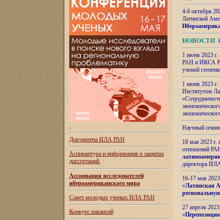
4-6 октября 20
Латинской Аме
Ибероамерика
НОВОСТИ 
1 июня 2023 г.
РАН и ИКСА РА
ученой степени
1 июня 2023 г
Институтом Ла
«Сотрудничеств
экономическог
экономическог
Научный семин
Документы ИЛА РАН
18 мая 2023 г
отношений РАН
Аспирантура и
информация о защитах
латиноамерик
диссертаций
директора ИЛА
Ассоциация исследователей
16-17 мая 202
ибероамериканского мира
«
Латинская Ам
региональную
Совет молодых ученых ИЛА РАН
27 апреля 2023
Конкурс вакансий
«
Перепозицио