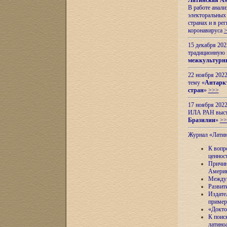
Латинская Ам
В работе анал
электоральных 
странах и в ре
коронавируса
15 декабря 20
традиционную
межкультурны
22 ноября 2022
тему «
Антаркт
стран
»
>>>
17 ноября 2022
ИЛА РАН высту
Бразилии
»
>>
Журнал «Лати
К вопр
ценнос
Причин
Амери
Междун
Развит
Издате
пример
«Докто
К поис
латино