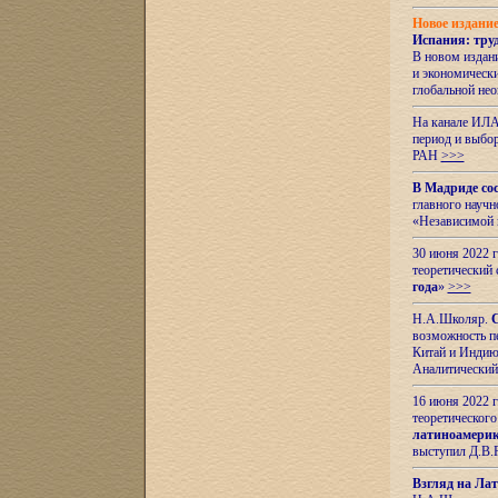
Новое издани
Испания: тру
В новом издан
и экономическ
глобальной не
На канале ИЛА
период и выбо
РАН
>>>
В Мадриде со
главного науч
«Независимой 
30 июня 2022 
теоретический 
года
»
>>>
Н.А.Школяр.
С
возможность пе
Китай и Индию,
Аналитический
16 июня 2022 г
теоретического
латиноамерик
выступил Д.В.
Взгляд на Ла