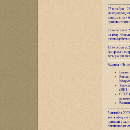
27 октября - 2
международног
дипломатии «А
противостояни
27 октября 20
на тему «Росси
взаимодействи
13 октября 202
Америка в сов
ассоциации ме
Журнал «Лати
Бразил
Россия
Колумб
Трансф
(2011—
СССР и
взаимо
Развит
5 октября 2022
зав. кафедрой
приняли участи
организованно