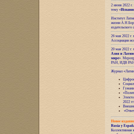
2 июня 2022 г
тему «
Испани
Институт Латин
жизни А.Н.Боро
издательского
26 мая 2022 г
Ассоциации ис
20 мая 2022 г.
Азия и Латин
мире
». Мероп
РАН, ИДВ РА
Журнал «Лати
Цифров
Социал
Гумани
«Полит
Электо
2022 гг
Внешняя
«Ответ
Новое издани
Rusia y España
Коллективная 