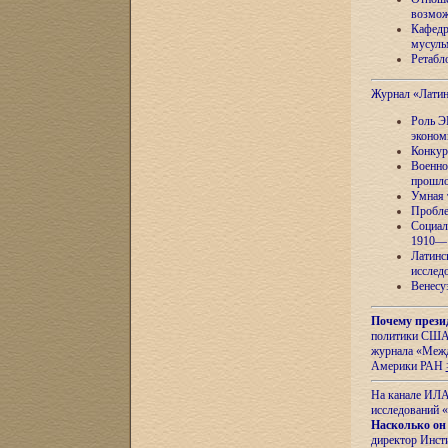
возмож
Кафедр
мусуль
Ретабло
Журнал «Лати
Роль Э
эконом
Конкур
Военно
прошло
Умная 
Пробле
Социал
1910—1
Латинс
исслед
Венесу
Почему прези
политики США 
журнала «Межд
Америки РАН
На канале ИЛА
исследований «
Насколько он
директор Инст