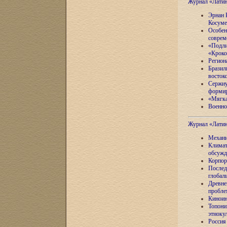
Журнал «Лати
Эрнан 
Косуме
Особен
соврем
«Подли
«Кроко
Регион
Бразил
восток
Сержиу
формир
«Мягка
Военно
Журнал «Лати
Механи
Климат
обсужд
Корпор
Послед
глобал
Древне
пробле
Киноин
Топони
этноку
Россия