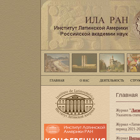
ГЛАВНАЯ
О НАС
ДЕЯТЕЛЬНОСТЬ
СТРУ
Главная
Журнал
"
Лати
Указатель стат
Журнал «Латинс
период 2021-20
Журнал
Iberoa