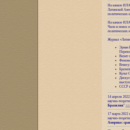
На канале ИЛА
Латинской Амер
политических
На канале ИЛА
Чили и поиск о
политических
Журнал «Лати
Эрнан 
Перево
Визит 
Феноме
Венесу
Бразил
Культ 
Дискус
выступ
СССР и
14 апреля 2022
научно-теорети
Бразилии
"
>>
17 марта 2022 
научно-теорети
Америке: сра