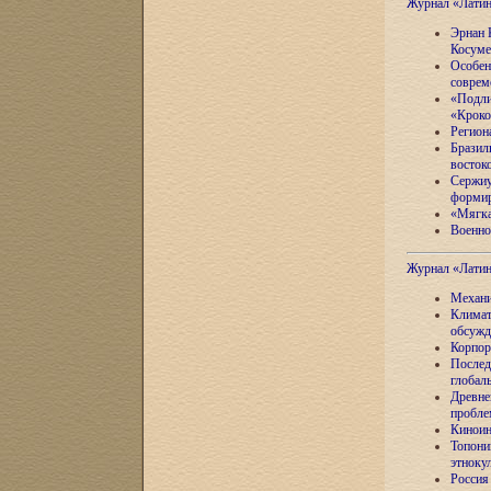
Журнал «Лати
Эрнан 
Косуме
Особен
соврем
«Подли
«Кроко
Регион
Бразил
восток
Сержиу
формир
«Мягка
Военно
Журнал «Лати
Механи
Климат
обсужд
Корпор
Послед
глобал
Древне
пробле
Киноин
Топони
этноку
Россия