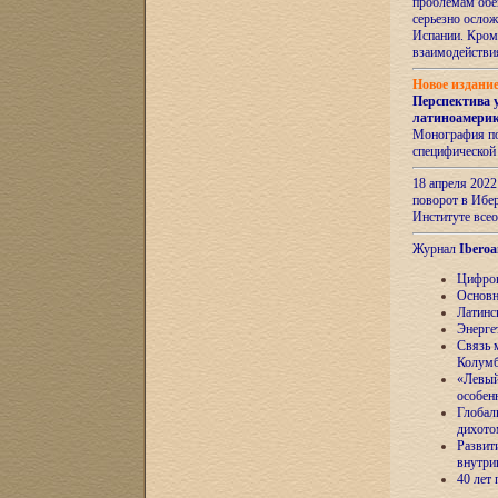
проблемам обе
серьезно ослож
Испании. Кром
взаимодейств
Новое издани
Перспектива 
латиноамери
Монография по
специфической
18 апреля 202
поворот в Ибер
Институте все
Журнал
Iberoa
Цифров
Основн
Латинс
Энерге
Связь 
Колум
«Левый
особен
Глобал
дихото
Развит
внутри
40 лет