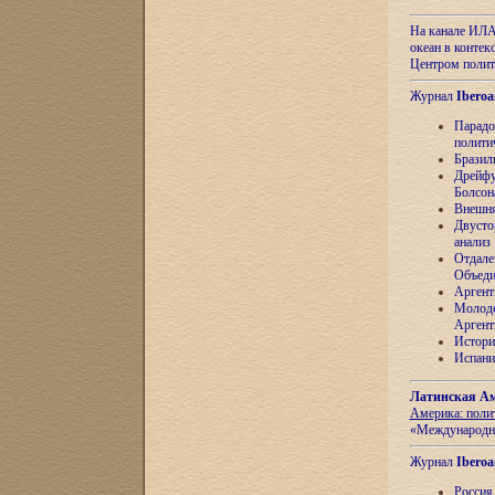
На канале ИЛА
океан в контек
Центром полит
Журнал
Iberoa
Парадо
полити
Бразил
Дрейфу
Болсон
Внешня
Двусто
анализ
Отдале
Объеди
Аргент
Молоде
Аргент
Истори
Испани
Латинская Ам
Америка: поли
«Международн
Журнал
Iberoa
Россия