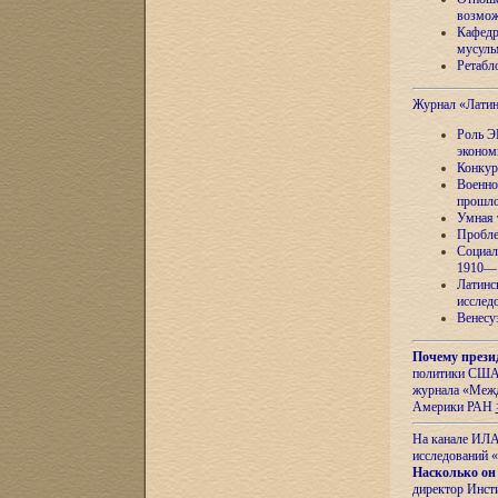
возмож
Кафедр
мусуль
Ретабло
Журнал «Лати
Роль Э
эконом
Конкур
Военно
прошло
Умная 
Пробле
Социал
1910—1
Латинс
исслед
Венесу
Почему прези
политики США 
журнала «Межд
Америки РАН
На канале ИЛА
исследований «
Насколько он
директор Инст