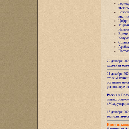
Горнод
вызов
Возобн
инстит
Цифров
Миротв
Испани
Времен
Колумб
Социал
Арабск
Постмо
22 декабря 20
духовная осн
21 декабря 20
столе
«Изучен
организованно
регионоведени
Россия и Бра
главного науч
«Международн
15 декабря 20
геополитическ
Новое издани