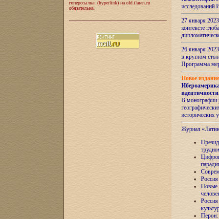
гиперссылка (hyperlink) на old.ilaran.ru
исследований 
обязательна.
27 января 2023
контексте глоб
дипломатическ
26 января 2023
в круглом сто
Программа ме
Новое издани
Ибероамерика
идентичности
В монографии 
географических
исторических 
Журнал «Лати
Президе
трудно
Цифров
паради
Соврем
Россия
Новые 
челове
Россия
культу
Перон: