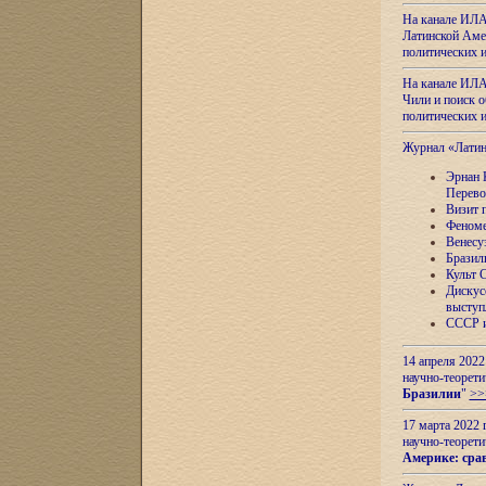
На канале ИЛА
Латинской Амер
политических
На канале ИЛА
Чили и поиск о
политических
Журнал «Лати
Эрнан 
Перево
Визит 
Феноме
Венесу
Бразил
Культ 
Дискус
выступ
СССР и
14 апреля 2022
научно-теорети
Бразилии
"
>>
17 марта 2022 
научно-теорети
Америке: сра