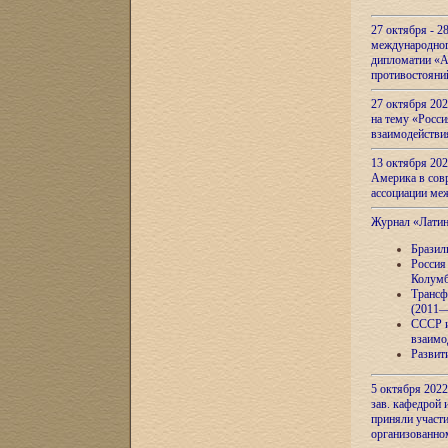
27 октября - 2
международног
дипломатии «А
противостояни
27 октября 20
на тему «Росси
взаимодействи
13 октября 202
Америка в сов
ассоциации ме
Журнал «Лати
Бразил
Россия
Колумб
Трансф
(2011—
СССР и
взаимо
Развит
5 октября 2022
зав. кафедрой
приняли участи
организованно