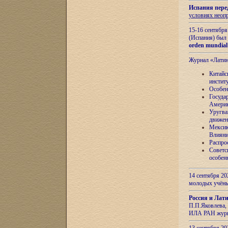
Испания пере
условиях неоп
15-16 сентябр
(Испания) был
orden mundial
Журнал «Лати
Китайс
инстит
Особен
Госуда
Амери
Уругва
движен
Мексик
Влияни
Распро
Советс
особен
14 сентября 20
молодых учён
Россия и Лат
П.П.Яковлева, 
ИЛА РАН журн