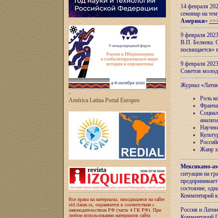
14 февраля 202
семинар на тем
Америки
»
>>
9 февраля 202
В.П. Беляева. 
посвящается» 
9 февраля 2023
Советов моло
Журнал «Лати
-
Роль к
América Latina Portal Europeo
Франча
Социал
анализ
Научно
Культу
Россий
Жанр х
Мексикано-ам
ситуации на г
предпринимает
состояние, одн
Комментарий к
Все права на материалы, находящиеся на сайте
old.ilaran.ru, охраняются в соответствии с
Россия и Лати
законодательством РФ (часть 4 ГК РФ). При
любом использовании материалов сайта
Комментарий П.