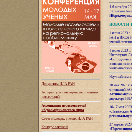
4-6 октября 20
Латинской Аме
Ибероамерика
НОВОСТИ 
1 июня 2023 г.
РАН и ИКСА РА
ученой степени
1 июня 2023 г
Институтом Ла
«Сотрудничеств
экономическог
экономическог
Научный семин
Документы ИЛА РАН
18 мая 2023 г
отношений РАН
Аспирантура и
информация о защитах
латиноамерик
диссертаций
директора ИЛА
Ассоциация исследователей
16-17 мая 202
ибероамериканского мира
«
Латинская Ам
региональную
Совет молодых ученых ИЛА РАН
27 апреля 2023
Конкурс вакансий
«
Перепозицио