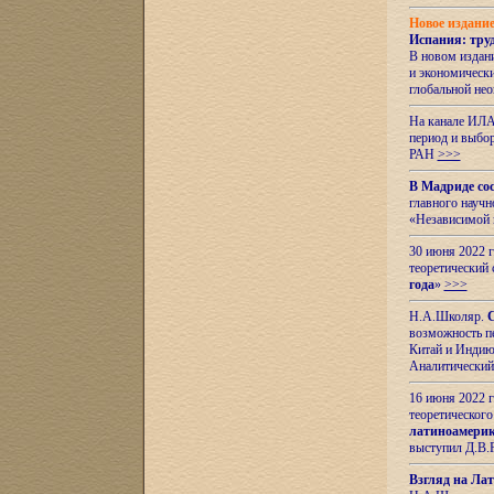
Новое издани
Испания: тру
В новом издан
и экономическ
глобальной не
На канале ИЛА
период и выбо
РАН
>>>
В Мадриде со
главного науч
«Независимой 
30 июня 2022 
теоретический 
года
»
>>>
Н.А.Школяр.
С
возможность пе
Китай и Индию,
Аналитический
16 июня 2022 г
теоретического
латиноамерик
выступил Д.В.
Взгляд на Ла