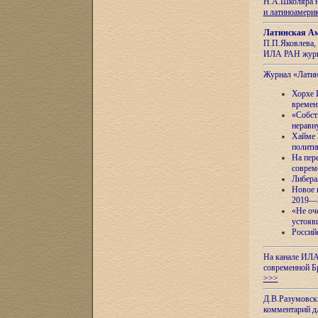
Н.А.Школяра н
и латиноамери
Латинская Ам
П.П.Яковлева, 
ИЛА РАН журн
Журнал «Лати
Хорхе 
времен
«Собст
неравн
Хайме 
полити
На пер
соврем
Либера
Новое 
2019—
«Не оч
устояв
Россий
На канале ИЛА
современной Б
>>>
Д.В.Разумовск
комментарий 