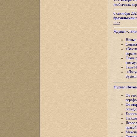
13 сентября 2
необычных кар
6 сентября 20
бразильской г
>>>
Журнал «Лати
Новые 
Социал
«Вакци
перспе
Такие 
коммун
Тема И
«Локус
System 
Журнал
Iberoa
От гео
перефо
От отк
объеди
Евросо
Типоло
Левое д
правой
Мексик
Отноше