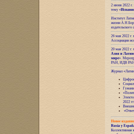
2 июня 2022 г
тему «
Испани
Институт Латин
жизни А.Н.Боро
издательского
26 мая 2022 г
Ассоциации ис
20 мая 2022 г.
Азия и Латин
мире
». Мероп
РАН, ИДВ РА
Журнал «Лати
Цифров
Социал
Гумани
«Полит
Электо
2022 гг
Внешняя
«Ответ
Новое издани
Rusia y España
Коллективная 