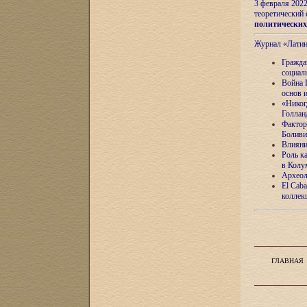
3 февраля 202
теоретический 
политически
Журнал «Лати
Гражда
социал
Война 
основ 
«Никог
Голлан
Фактор
Боливи
Влияни
Роль к
в Колу
Археол
El Caba
коллек
ГЛАВНАЯ