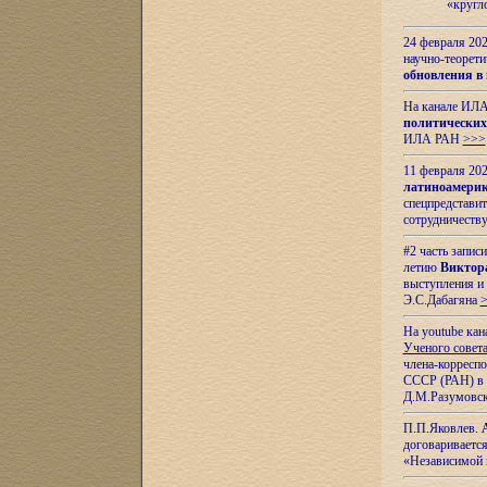
«кругл
24 февраля 202
научно-теорети
обновления в
На канале ИЛА
политических
ИЛА РАН
>>>
11 февраля 202
латиноамерик
спецпредстави
сотрудничест
#2 часть запис
летию
Виктор
выступления и
Э.С.Дабагяна
На youtube ка
Ученого совета
члена-корресп
СССР (РАН) в 1
Д.М.Разумовск
П.П.Яковлев.
договариваетс
«Независимой 