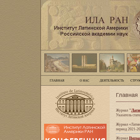
ГЛАВНАЯ
О НАС
ДЕЯТЕЛЬНОСТЬ
СТРУ
Главная
Журнал
"
Лати
Указатель стат
Журнал «Латинс
период 2021-20
Журнал
Iberoa