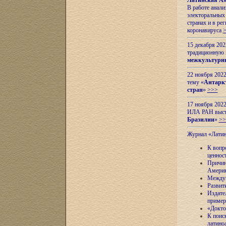
Латинская Ам
В работе анал
электоральных 
странах и в ре
коронавируса
15 декабря 20
традиционную
межкультурны
22 ноября 2022
тему «
Антаркт
стран
»
>>>
17 ноября 2022
ИЛА РАН высту
Бразилии
»
>>
Журнал «Лати
К вопр
ценнос
Причин
Амери
Междун
Развит
Издате
пример
«Докто
К поис
латино