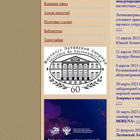
международн
Книжная лавка
институтами
>
Архив новостей
Латиноамерикан
уточняют приор
Полезные ссылки
научного сотр
>>>
Библиотека
13 апреля 202
Типография
Южной Атлант
11 апреля 202
Эдуардо Вилье
6 апреля 2023
Региональной 
ибероамерика
30 марта 2023
лабораторией и
мировой эконо
Америка в сис
>>>
16 марта 2023 
семинар на тем
MORENA
»
>
21 февраля 20
Латинской Ам